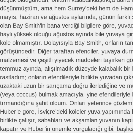
düşünmüştüm, ama hem Surrey’deki hem de Hampsh
mayıs, haziran ve ağustos aylarında, günün farklı 
olan Bay Smith’in bana verdiği bilgilere göre, yuvad
hayli yüksek olduğu ağustos ayında bile yuvaya g
köle olmamıştır. Dolayısıyla Bay Smith, onların tam
görüşündedir. Diğer taraftan efendiler, yuvaya du
malzemesi ve çeşitli yiyecek maddeleri taşırken gör
temmuz ayında, alışılmadık düzeyde kalabalık bir 
rastladım; onların efendileriyle birlikte yuvadan çı
uzaktaki uzun bir sarıçama doğru ilerlediğine ve m
(veya coccus) bulmak amacıyla, yine efendileriyle b
tırmandığına şahit oldum. Onları yeterince gözle
Huber’e göre, İsviçre’deki köleler yuva yapımında 
birlikte çalışır, sabahları ve akşamlan yuvanın kapı
kapatır ve Huber’in önemle vurguladığı gibi, başlıca