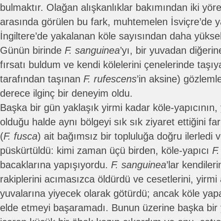
bulmaktır. Olağan alışkanlıklar bakımından iki yöreni
arasında görülen bu fark, muhtemelen İsviçre’de y
İngiltere’de yakalanan köle sayısından daha yükse
Günün birinde
F. sanguinea
’yı, bir yuvadan diğeri
fırsatı buldum ve kendi kölelerini çenelerinde taşıya
tarafından taşınan
F. rufescens
’in aksine) gözleml
derece ilginç bir deneyim oldu.
Başka bir gün yaklaşık yirmi kadar köle-yapıcının, 
olduğu halde aynı bölgeyi sık sık ziyaret ettiğini far
(
F. fusca
) ait bağımsız bir topluluğa doğru ilerledi v
püskürtüldü: kimi zaman üçü birden, köle-yapıcı
F
bacaklarına yapışıyordu.
F. sanguinea
’lar kendile
rakiplerini acımasızca öldürdü ve cesetlerini, yirmi
yuvalarına yiyecek olarak götürdü; ancak köle yapa
elde etmeyi başaramadı. Bunun üzerine başka bi