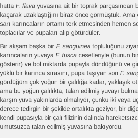
hatta
F. flava
yuvasına ait bir toprak parçasından b
kaçarak uzaklaştığını biraz önce görmüştük. Ama ç
sarı karıncaların ortamı terk etmesinden hemen so
topladılar ve pupaları alıp götürdüler.
Bir akşam başka bir
F. sanguinea
topluluğunu ziyar
karıncaların yuvaya
F. fusca
cesetleriyle (bunun bi
gösterir) ve bol miktarda pupayla döndüğünü ve gi
yüklü bir karınca sırasını, pupa taşıyan son
F. san
gördüğüm çok yoğun bir çalılığa kadar, yaklaşık otu
ama bu yoğun çalılıkta, talan edilmiş yuvayı bul
karşın yuva yakınlarda olmalıydı, çünkü iki veya 
derece tedirgin bir şekilde ortalıkta geziyor, bir di
kendi pupasıyla bir çalı filizinin dalında hareketsız
umutsuzca talan edilmiş yuvasına bakıyordu.