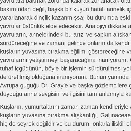
yavrulara bakmak zorunda kalarak zorlanacak olan
bakımından değil, başka bir kuşun hatalı annelik 
yararlanarak dinçlik kazanmışsa; bu durumda eski 
yavrular üstünlük elde edecektir. Analojiyi dikkate 
yavruların, annelerindeki bu arızi ve sapkın alışkan
sürdüreceğine ve zamanı gelince onların da kendi
kuşların yuvasına bırakma eğilimi göstereceğine v
yavrularını yetiştirmeyi başaracağına inanıyorum
tuhaf içgüdünün, böyle bir işlemin sürdürülmesi yol
de üretilmiş olduğuna inanıyorum. Bunun yanında e
Avrupa guguğu Dr. Gray’e ve başka gözlemcilere g
duyduğu anne sevgisini ve ilgisini tam anlamıyla ka
Kuşların, yumurtalarını zaman zaman kendileriyle a
kuşların yuvasına bırakma alışkanlığı, Gallinacea
hiç de seyrek değildir ve bu durum, onlarla ilişkil