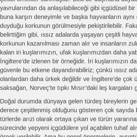
yavrularından da anlaşılabileceği gibi içgüdüsel bir 
buna karşın deneyimle ve başka hayvanların aynı
duyduğu korkunun görülmesiyle pekiştirilebilir. Fa
belirttiğim gibi, ıssız adalarda yaşayan çeşitli hay
korkunun kazanılması zaman alır ve insanların z
kalan iri kuşlarımızın, ufak kuşlarımızdan daha y
İngiltere’de izlenen bir örneğidir. İri kuşlarımızın 
güvenle bu etkene dayandırabiliriz; çünkü ıssız adal
olanlardan daha ürkek değildir ve İngiltere’de çok
saksağan, Norveç’te tıpkı Mısır’daki leş kargaları gi
Doğal durumda dünyaya gelen türdeş bireylerin ge
derece çeşitlenmiş olduğunu gösteren çok sayıda bu
türlerde arızi olarak ortaya çıkan ve türün yararın
sürecinde yepyeni içgüdülere yol açabilen tuhaf alı
örnek verilebilir. Ama bu genel önermelerin, ayrıntıl