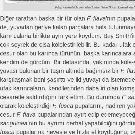
Kitap orijinalinde yer alan Cape Horn (Horn Burnu) ilus
Diğer taraftan başka bir tür olan
F. flava
’nın pupala
de, yuvadan geriye kalan parçalara hala tutunmaya
karıncalarla birlikte aynı yere koydum. Bay Smith’i
çok seyrek de olsa köleleştirilebilir. Bu kadar ufak
cesur olan bu karınca türünün, başka karıncalara 
kendim de gördüm. Bir defasında, yakınında köle-
yuvası bulunan bir taşın altında bağımsız bir
F. fla
karşılaşmak beni şaşırttı ve iki yuvayı da istemed
ufak karıncaların, kendilerinden daha iri olan komşu
cesaretle saldırdığını fark ettim. Bu durumda
F. s
olarak köleleştirdiği
F. fusca
pupalarını, nadiren yak
cesur
F. flava
pupalarından ayırt edip edemeyeceğ
sanguinea
’nın bu ayrımı derhal yapabildiğini görd
fusca
pupalarına hevesle ve hızla el koyduğunu, 