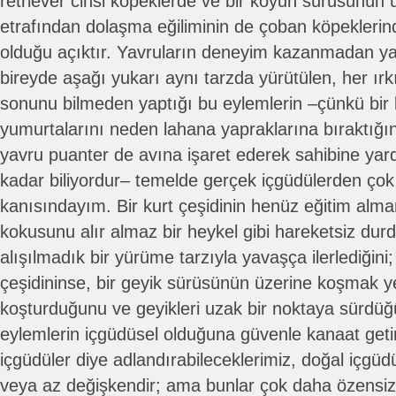
retriever cinsi köpeklerde ve bir koyun sürüsünün
etrafından dolaşma eğiliminin de çoban köpeklerind
olduğu açıktır. Yavruların deneyim kazanmadan ya
bireyde aşağı yukarı aynı tarzda yürütülen, her ır
sonunu bilmeden yaptığı bu eylemlerin –çünkü bir 
yumurtalarını neden lahana yapraklarına bıraktığını
yavru puanter de avına işaret ederek sahibine ya
kadar biliyordur– temelde gerçek içgüdülerden çok 
kanısındayım. Bir kurt çeşidinin henüz eğitim alma
kokusunu alır almaz bir heykel gibi hareketsiz du
alışılmadık bir yürüme tarzıyla yavaşça ilerlediğini;
çeşidininse, bir geyik sürüsünün üzerine koşmak y
koşturduğunu ve geyikleri uzak bir noktaya sürd
eylemlerin içgüdüsel olduğuna güvenle kanaat getireb
içgüdüler diye adlandırabileceklerimiz, doğal içgü
veya az değişkendir; ama bunlar çok daha özensiz