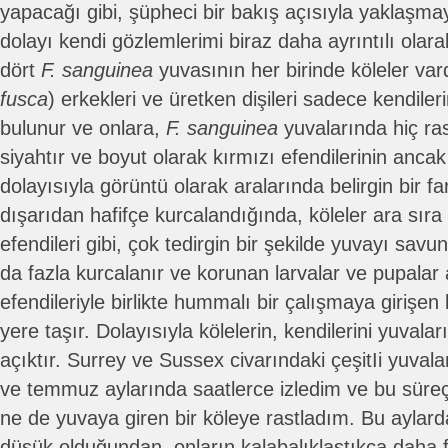
yapacağı gibi, şüpheci bir bakış açısıyla yaklaşm
dolayı kendi gözlemlerimi biraz daha ayrıntılı ola
dört
F. sanguinea
yuvasının her birinde köleler vard
fusca
) erkekleri ve üretken dişileri sadece kendiler
bulunur ve onlara,
F. sanguinea
yuvalarında hiç ra
siyahtır ve boyut olarak kırmızı efendilerinin ancak
dolayısıyla görüntü olarak aralarında belirgin bir far
dışarıdan hafifçe kurcalandığında, köleler ara sıra 
efendileri gibi, çok tedirgin bir şekilde yuvayı sa
da fazla kurcalanır ve korunan larvalar ve pupalar a
efendileriyle birlikte hummalı bir çalışmaya girişen k
yere taşır. Dolayısıyla kölelerin, kendilerini yuvalar
açıktır. Surrey ve Sussex civarındaki çeşitIi yuvala
ve temmuz aylarında saatlerce izledim ve bu süre
ne de yuvaya giren bir köleye rastladım. Bu aylarda
düşük olduğundan, onların kalabalıklaştıkça daha 