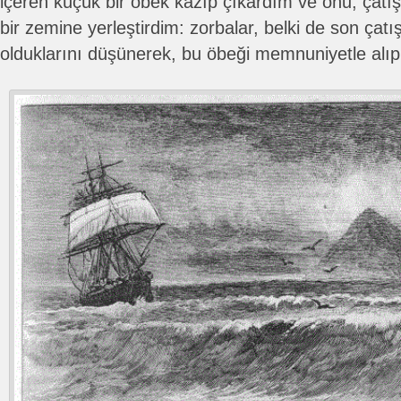
içeren küçük bir öbek kazıp çıkardım ve onu, çatı
bir zemine yerleştirdim: zorbalar, belki de son çat
olduklarını düşünerek, bu öbeği memnuniyetle alıp