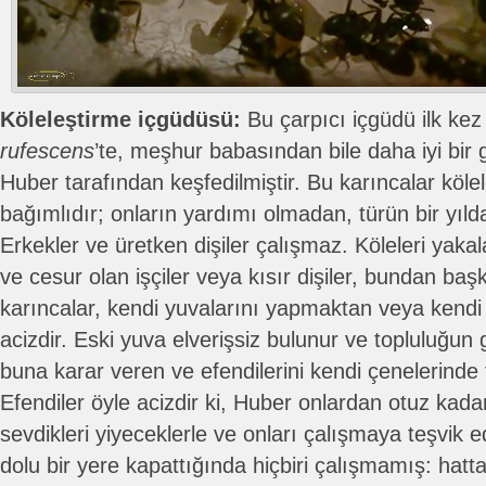
Köleleştirme içgüdüsü:
Bu çarpıcı içgüdü ilk ke
rufescens
’te, meşhur babasından bile daha iyi bir 
Huber tarafından keşfedilmiştir. Bu karıncalar köle
bağımlıdır; onların yardımı olmadan, türün bir yıld
Erkekler ve üretken dişiler çalışmaz. Köleleri yak
ve cesur olan işçiler veya kısır dişiler, bundan ba
karıncalar, kendi yuvalarını yapmaktan veya kendi
acizdir. Eski yuva elverişsiz bulunur ve topluluğun
buna karar veren ve efendilerini kendi çenelerinde t
Efendiler öyle acizdir ki, Huber onlardan otuz kada
sevdikleri yiyeceklerle ve onları çalışmaya teşvik 
dolu bir yere kapattığında hiçbiri çalışmamış: hatta 