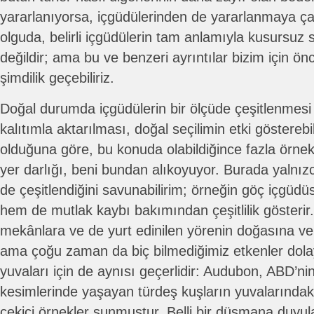
yararlanıyorsa, içgüdülerinden de yararlanmaya çalı
olguda, belirli içgüdülerin tam anlamıyla kusursu
değildir; ama bu ve benzeri ayrıntılar bizim için önce
şimdilik geçebiliriz.
Doğal durumda içgüdülerin bir ölçüde çeşitlenmesi ve
kalıtımla aktarılması, doğal seçilimin etki göstereb
olduğuna göre, bu konuda olabildiğince fazla örne
yer darlığı, beni bundan alıkoyuyor. Burada yalnız
de çeşitlendiğini savunabilirim; örneğin göç içg
hem de mutlak kaybı bakımından çeşitlilik gösterir
mekânlara ve de yurt edinilen yörenin doğasına ve 
ama çoğu zaman da biç bilmediğimiz etkenler dolay
yuvaları için de aynısı geçerlidir: Audubon, ABD’n
kesimlerinde yaşayan türdeş kuşların yuvalarındaki
çekici örnekler sunmuştur. Belli bir düşmana duyu