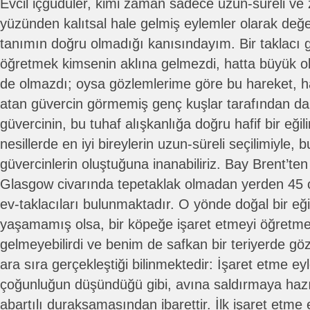
Evcil içgüdüler, kimi zaman sadece uzun-süreli ve z
yüzünden kalıtsal hale gelmiş eylemler olarak değe
tanımın doğru olmadığı kanısındayım. Bir taklacı 
öğretmek kimsenin aklına gelmezdi, hatta büyük ol
de olmazdı; oysa gözlemlerime göre bu hareket, ha
atan güvercin görmemiş genç kuşlar tarafından da 
güvercinin, bu tuhaf alışkanlığa doğru hafif bir eği
nesillerde en iyi bireylerin uzun-süreli seçilimiyle, 
güvercinlerin oluştuğuna inanabiliriz. Bay Brent’te
Glasgow civarında tepetaklak olmadan yerden 45
ev-taklacıları bulunmaktadır. O yönde doğal bir eğ
yaşamamış olsa, bir köpeğe işaret etmeyi öğretme
gelmeyebilirdi ve benim de safkan bir teriyerde gö
ara sıra gerçekleştiği bilinmektedir: İşaret etme ey
çoğunluğun düşündüğü gibi, avına saldırmaya hazı
abartılı duraksamasından ibarettir. İlk işaret etme e