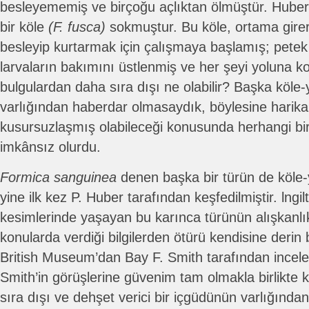
besleyememiş ve birçoğu açlıktan ölmüştür. Huber
bir köle
(F. fusca)
sokmuştur. Bu köle, ortama girer
besleyip kurtarmak için çalışmaya başlamış; petek
larvaların bakımını üstlenmiş ve her şeyi yoluna k
bulgulardan daha sıra dışı ne olabilir? Başka köle-
varlığından haberdar olmasaydık, böylesine harika
kusursuzlaşmış olabileceği konusunda herhangi b
imkânsız olurdu.
Formica sanguinea
denen başka bir türün de köle-
yine ilk kez P. Huber tarafından keşfedilmiştir. lngi
kesimlerinde yaşayan bu karınca türünün alışkanlı
konularda verdiği bilgilerden ötürü kendisine derin
British Museum’dan Bay F. Smith tarafından incele
Smith’in görüşlerine güvenim tam olmakla birlikte k
sıra dışı ve dehşet verici bir içgüdünün varlığınd