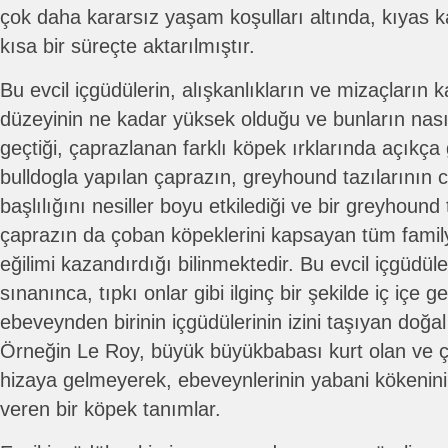
çok daha kararsız yaşam koşulları altında, kıyas
kısa bir süreçte aktarılmıştır.
Bu evcil içgüdülerin, alışkanlıkların ve mizaçların k
düzeyinin ne kadar yüksek olduğu ve bunların nasıl ş
geçtiği, çaprazlanan farklı köpek ırklarında açıkça g
bulldogla yapılan çaprazın, greyhound tazılarının c
başlılığını nesiller boyu etkilediği ve bir greyhound
çaprazın da çoban köpeklerini kapsayan tüm famil
eğilimi kazandırdığı bilinmektedir. Bu evcil içgüdü
sınanınca, tıpkı onlar gibi ilginç bir şekilde iç içe 
ebeveynden birinin içgüdülerinin izini taşıyan doğal 
Örneğin Le Roy, büyük büyükbabası kurt olan ve ça
hizaya gelmeyerek, ebeveynlerinin yabani kökenini 
veren bir köpek tanımlar.