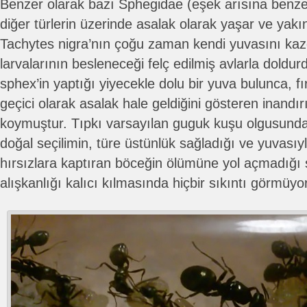
Benzer olarak bazı Sphegidae (eşek arısına benzey
diğer türlerin üzerinde asalak olarak yaşar ve yak
Tachytes nigra’nın çoğu zaman kendi yuvasını kazd
larvalarının besleneceği felç edilmiş avlarla dold
sphex’in yaptığı yiyecekle dolu bir yuva bulunca, fı
geçici olarak asalak hale geldiğini gösteren inandır
koymuştur. Tıpkı varsayılan guguk kuşu olgusunda
doğal seçilimin, türe üstünlük sağladığı ve yuvası
hırsızlara kaptıran böceğin ölümüne yol açmadığı s
alışkanlığı kalıcı kılmasında hiçbir sıkıntı görmüy