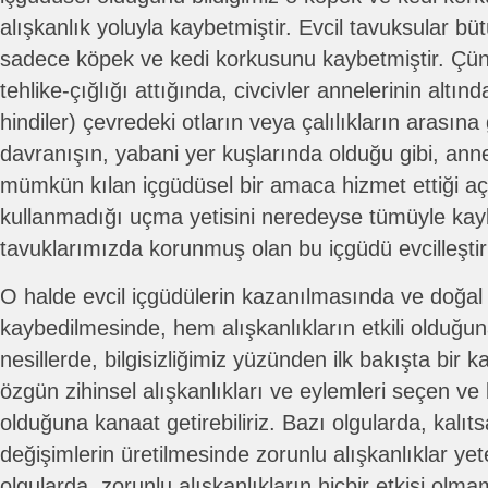
alışkanlık yoluyla kaybetmiştir. Evcil tavuksular büt
sadece köpek ve kedi korkusunu kaybetmiştir. Çün
tehlike-çığlığı attığında, civcivler annelerinin altın
hindiler) çevredeki otların veya çalılıkların arasına
davranışın, yabani yer kuşlarında olduğu gibi, an
mümkün kılan içgüdüsel bir amaca hizmet ettiği aç
kullanmadığı uçma yetisini neredeyse tümüyle ka
tavuklarımızda korunmuş olan bu içgüdü evcilleştir
O halde evcil içgüdülerin kazanılmasında ve doğal 
kaybedilmesinde, hem alışkanlıkların etkili olduğu
nesillerde, bilgisizliğimiz yüzünden ilk bakışta bir 
özgün zihinsel alışkanlıkları ve eylemleri seçen ve bi
olduğuna kanaat getirebiliriz. Bazı olgularda, kalıts
değişimlerin üretilmesinde zorunlu alışkanlıklar yet
olgularda, zorunlu alışkanlıkların hiçbir etkisi olm