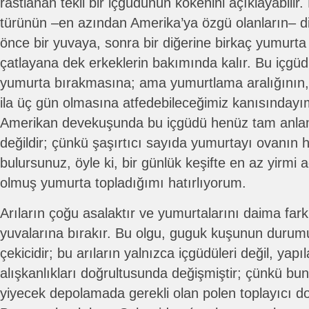
rastlanan tekil bir içgüdünün kökenini açıklayabilir
türünün –en azından Amerika’ya özgü olanların– dişi
önce bir yuvaya, sonra bir diğerine birkaç yumurta
çatlayana dek erkeklerin bakımında kalır. Bu içgüd
yumurta bırakmasına; ama yumurtlama aralığının, 
ila üç gün olmasına atfedebileceğimiz kanısındayım
Amerikan devekuşunda bu içgüdü henüz tam anla
değildir; çünkü şaşırtıcı sayıda yumurtayı ovanın 
bulursunuz, öyle ki, bir günlük keşifte en az yirmi
olmuş yumurta topladığımı hatırlıyorum.
Arıların çoğu asalaktır ve yumurtalarını daima farkl
yuvalarına bırakır. Bu olgu, guguk kuşunun duru
çekicidir; bu arıların yalnızca içgüdüleri değil, yapı
alışkanlıkları doğrultusunda değişmiştir; çünkü bunl
yiyecek depolamada gerekli olan polen toplayıcı 