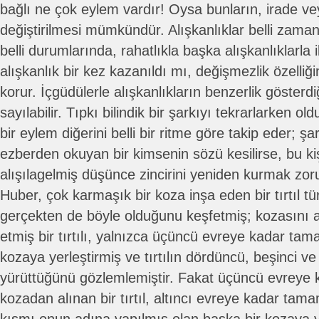
bağlı ne çok eylem vardır! Oysa bunların, irade vey
değiştirilmesi mümkündür. Alışkanlıklar belli zaman
belli durumlarında, rahatlıkla başka alışkanlıklarla il
alışkanlık bir kez kazanıldı mı, değişmezlik özelliğ
korur. İçgüdülerle alışkanlıkların benzerlik gösterd
sayılabilir. Tıpkı bilindik bir şarkıyı tekrarlarken o
bir eylem diğerini belli bir ritme göre takip eder; ş
ezberden okuyan bir kimsenin sözü kesilirse, bu kiş
alışılagelmiş düşünce zincirini yeniden kurmak zoru
Huber, çok karmaşık bir koza inşa eden bir tırtıl 
gerçekten de böyle olduğunu keşfetmiş; kozasını a
etmiş bir tırtılı, yalnızca üçüncü evreye kadar ta
kozaya yerleştirmiş ve tırtılın dördüncü, beşinci ve 
yürüttüğünü gözlemlemiştir. Fakat üçüncü evreye k
kozadan alınan bir tırtıl, altıncı evreye kadar tam