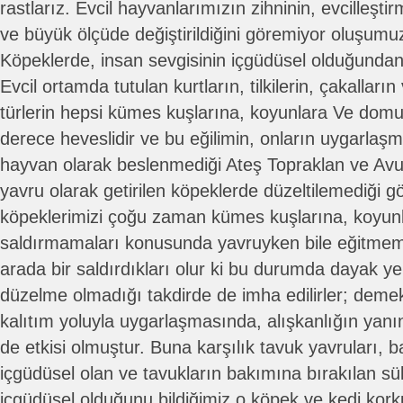
rastlarız. Evcil hayvanlarımızın zihninin, evcilleşti
ve büyük ölçüde değiştirildiğini göremiyor oluşumuz
Köpeklerde, insan sevgisinin içgüdüsel olduğunda
Evcil ortamda tutulan kurtların, tilkilerin, çakallar
türlerin hepsi kümes kuşlarına, koyunlara Ve dom
derece heveslidir ve bu eğilimin, onların uygarlaş
hayvan olarak beslenmediği Ateş Topraklan ve Avus
yavru olarak getirilen köpeklerde düzeltilemediği 
köpeklerimizi çoğu zaman kümes kuşlarına, koyun
saldırmamaları konusunda yavruyken bile eğitme
arada bir saldırdıkları olur ki bu durumda dayak ye
düzelme olmadığı takdirde de imha edilirler; demek 
kalıtım yoluyla uygarlaşmasında, alışkanlığın yan
de etkisi olmuştur. Buna karşılık tavuk yavruları, 
içgüdüsel olan ve tavukların bakımına bırakılan sü
içgüdüsel olduğunu bildiğimiz o köpek ve kedi ko