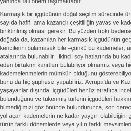
yanında tali önem taşımaktadır.
Karmaşık bir içgüdünün doğal seçilim sürecinde üre
sayıda hafif, ama kazançlı çeşitliliğin yavaş ve kad
biriktirilmiş olması gerekir. Bu yüzden tıpkı bedens
doğada da, kazanılan her karmaşık içgüdünün geç
kendilerini bulamasak bile –çünkü bu kademeler, 
atalarında bulunabilir– ikincil soy hatlarında bu ka
eden birtakım kanıtları bulabiliyor olmamız veya hiç
kademelenmelerin mümkün olduğunu gösterebiliyor
bunu da hiç şüphesiz yapabiliriz. Avrupa’da ve Ku
yaşayanlar dışında, içgüdüleri henüz etraflıca in
bulunduğunu ve tükenmiş türlerin içgüdüleri hakkın
bilmediğimizi göz önünde bulundurunca, son derec
yol açan kademelerin ne kadar yaygın olabildiğini 
türün farklı dönemlerde veya yılın farklı mevsimleri