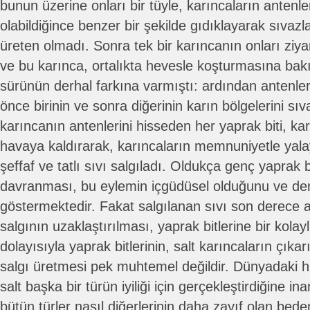
bunun üzerine onları bir tüyle, karıncaların antenle
olabildiğince benzer bir şekilde gıdıklayarak sıvaz
üreten olmadı. Sonra tek bir karıncanın onları ziya
ve bu karınca, ortalıkta hevesle koşturmasına bakıl
sürünün derhal farkına varmıştı: ardından antenleri
önce birinin ve sonra diğerinin karın bölgelerini s
karıncanın antenlerini hisseden her yaprak biti, kar
havaya kaldırarak, karıncaların memnuniyetle yala
şeffaf ve tatlı sıvı salgıladı. Oldukça genç yaprak bi
davranması, bu eylemin içgüdüsel olduğunu ve de
göstermektedir. Fakat salgılanan sıvı son derece 
salgının uzaklaştırılması, yaprak bitlerine bir kolay
dolayısıyla yaprak bitlerinin, salt karıncaların çıkar
salgı üretmesi pek muhtemel değildir. Dünyadaki hi
salt başka bir türün iyiliği için gerçekleştirdiğine 
bütün türler nasıl diğerlerinin daha zayıf olan bed