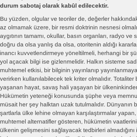
durum sabotaj olarak kabûl edilecektir.
Bu yüzden, olgular ve teoriler de, değerler hakkınd
az olmamak üzere, bir resmi doktrinin nesnesi olmalı
aygıtının tamamı, okullar, basın organları, radyo ve
doğru da olsa yanlış da olsa, otoritenin aldığı karar
inancı kuvvetlendirmeye yöneltilmeli, herhangi bir 
yol açacak bilgi ise gizlenmelidir. Halkın sisteme sa
muhtemel etkisi, bir bilginin yayınlanıp yayınlanmay
verirken kullanılabilecek tek kriter olmalıdır. Totalite
yaşanan hayat, savaş hali yaşayan bir ülkeninkinden
Hükümetin yeteneği konusunda şüphe veya memnuni
müsait her şey halktan uzak tutulmalıdır. Dünyanın 
şartlarla ülke lehine olmayan karşılaştırmalar yapan, f
muhtemel alternatifler gösteren, hükümetin vaatlerin
ülkenin gelişmesini sağlayacak tedbirleri almadığın