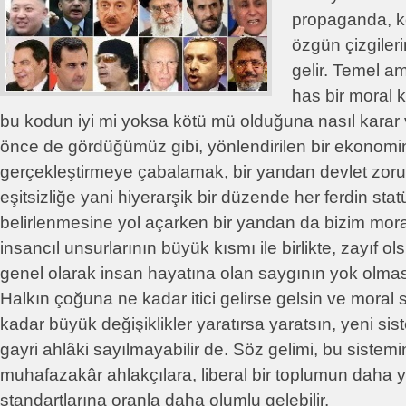
propaganda, ko
özgün çizgileri
gelir. Temel a
has bir moral
bu kodun iyi mi yoksa kötü mü olduğuna nasıl kara
önce de gördüğümüz gibi, yönlendirilen bir ekonominin
gerçekleştirmeye çabalamak, bir yandan devlet zoruy
eşitsizliğe yani hiyerarşik bir düzende her ferdin sta
belirlenmesine yol açarken bir yandan da bizim mora
insancıl unsurlarının büyük kısmı ile birlikte, zayıf ol
genel olarak insan hayatına olan saygının yok olmas
Halkın çoğuna ne kadar itici gelirse gelsin ve moral
kadar büyük değişiklikler yaratırsa yaratsın, yeni si
gayri ahlâki sayılmayabilir de. Söz gelimi, bu sistemin 
muhafazakâr ahlakçılara, liberal bir toplumun daha
standartlarına oranla daha olumlu gelebilir.