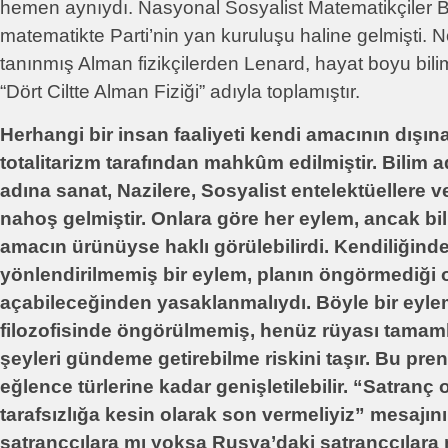
hemen aynıydı. Nasyonal Sosyalist Matematikçiler Bir
matematikte Parti’nin yan kuruluşu haline gelmişti. N
tanınmış Alman fizikçilerden Lenard, hayat boyu bili
“Dört Ciltte Alman Fiziği” adıyla toplamıştır.
Herhangi bir insan faaliyeti kendi amacının dışı
totalitarizm tarafından mahkûm edilmiştir. Bilim a
adına sanat, Nazilere, Sosyalist entelektüellere 
nahoş gelmiştir. Onlara göre her eylem, ancak bili
amacın ürünüyse haklı görülebilirdi. Kendiliğinde
yönlendirilmemiş bir eylem, planın öngörmediği o
açabileceğinden yasaklanmalıydı. Böyle bir eyl
filozofisinde öngörülmemiş, henüz rüyası tama
şeyleri gündeme getirebilme riskini taşır. Bu pren
eğlence türlerine kadar genişletilebilir. “Satran
tarafsızlığa kesin olarak son vermeliyiz” mesajın
satranççılara mı yoksa Rusya’daki satranççılara m