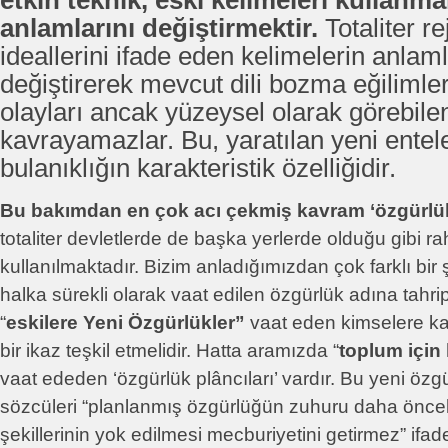
etkin teknik, eski kelimeleri kullanm
anlamlarını değiştirmektir.
Totaliter re
ideallerini ifade eden kelimelerin anlaml
değiştirerek mevcut dili bozma eğilimle
olayları ancak yüzeysel olarak görebile
kavrayamazlar. Bu, yaratılan yeni entel
bulanıklığın karakteristik özelliğidir.
Bu bakımdan en çok acı çekmiş kavram ‘özgürlük’
totaliter devletlerde de başka yerlerde olduğu gibi rah
kullanılmaktadır. Bizim anladığımızdan çok farklı bi
halka sürekli olarak vaat edilen özgürlük adına tahrip 
“
eskilere Yeni Özgürlükler”
vaat eden kimselere ka
bir ikaz teşkil etmelidir. Hatta aramızda “
toplum için 
vaat ededen ‘özgürlük plâncıları’ vardır. Bu yeni özg
sözcüleri “planlanmış özgürlüğün zuhuru daha önce
şekillerinin yok edilmesi mecburiyetini getirmez” ifade