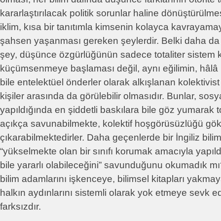
kararlaştırılacak politik sorunlar haline dönüştürülmes
iklim, kısa bir tanıtımla kimsenin kolayca kavrayam
şahsen yaşanması gereken şeylerdir. Belki daha d
şey, düşünce özgürlüğünün sadece totaliter sistem 
küçümsenmeye başlaması değil, aynı eğilimin, hâlâ l
bile entelektüel önderler olarak alkışlanan kolektivi
kişiler arasında da görülebilir olmasıdır. Bunlar, sos
yapıldığında en şiddetli baskılara bile göz yumarak tot
açıkça savunabilmekte, kolektif hoşgörüsüzlüğü gök
çıkarabilmektedirler. Daha geçenlerde bir İngiliz bil
“yükselmekte olan bir sınıfı korumak amacıyla yapıl
bile yararlı olabileceğini” savunduğunu okumadık mı?
bilim adamlarını işkenceye, bilimsel kitapları yakma
halkın aydınlarını sistemli olarak yok etmeye sevk 
farksızdır.