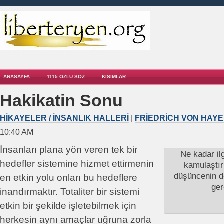
ANASAYFA
1115 ÖZLÜ SÖZ
KISIMLAR
Hakikatin Sonu
HIKAYELER / İNSANLIK HALLERI
|
FRIEDRICH VON HAY
10:40 AM
İnsanları plana yön veren tek bir
Ne kadar ilg
hedefler sistemine hizmet ettirmenin
kamulaştır
düşüncenin d
en etkin yolu onları bu hedeflere
ger
inandırmaktır. Totaliter bir sistemi
etkin bir şekilde işletebilmek için
herkesin aynı amaçlar uğruna zorla