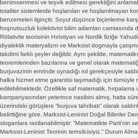
benimsenmesi ve teşvik edilmesi gerektiğini anlamak 
totaliter sistemlerde hoşlanılan ve hoşlanılmayan kon
benzemeleri ilginçtir. Soyut düşünce biçimlerine karşı
hoşnutsuzluk kolektivist bilim adamları camiasında 
Rölativite teorisinin Hıristiyan ve Nordik fiziğe Yahud
diyalektik materyalizm ve Marksist dogmayla çatışmalı
takdimi farklı şeyler değildir. Aynı şekilde, matematikse
teoremlerinden bazılarına ve genel olarak matemati
burjuvazinin emrinde oynadığı rol gerekçesiyle saldı
halka hizmet etme garantisi taşımadığı için tümüyl
edilebilmektedir. Özellikle saf matematik, hırpalama
kampanyasından yeterince nasibini almış, hatta sürekli
üzerindeki görüşlere “burjuva tahribatı” olarak saldırıl
belirttiğine göre, Marksist-Leninist Doğal Bilimler De
sloganlara rastlanabilmiştir: “Matematikte Parti’nin se
Marksist-Leninist Teorinin temsilcisiyiz.” Durum Al