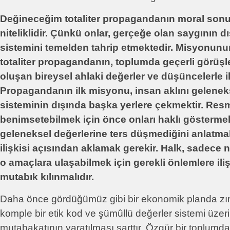
Değineceğim totaliter propagandanın moral sonu
niteliklidir. Çünkü onlar, gerçeğe olan saygının 
sistemini temelden tahrip etmektedir. Misyonunu
totaliter propagandanın, toplumda geçerli görüşler
oluşan bireysel ahlaki değerler ve düşüncelerle il
Propagandanın ilk misyonu, insan aklını gelene
sisteminin dışında başka yerlere çekmektir. Resm
benimsetebilmek için önce onları haklı gösterm
geleneksel değerlerine ters düşmediğini anlatmak
ilişkisi açısından aklamak gerekir. Halk, sadece n
o amaçlara ulaşabilmek için gerekli önlemlere ili
mutabık kılınmalıdır.
Daha önce gördüğümüz gibi bir ekonomik planda zı
komple bir etik kod ve şümûllü değerler sistemi üze
mutabakatının yaratılması şarttır. Özgür bir toplum