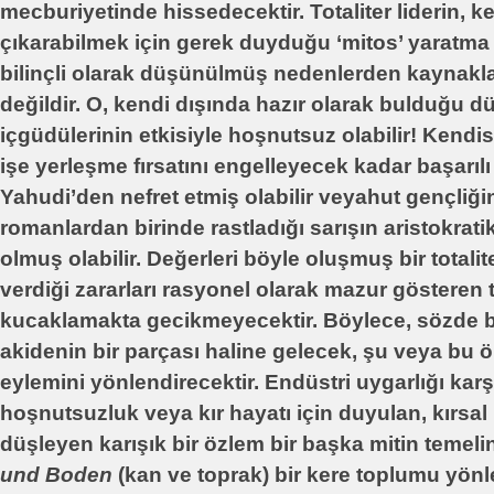
mecburiyetinde hissedecektir. Totaliter liderin, ke
çıkarabilmek için gerek duyduğu ‘mitos’ yaratma
bilinçli olarak düşünülmüş nedenlerden kaynakl
değildir. O, kendi dışında hazır olarak bulduğu 
içgüdülerinin etkisiyle hoşnutsuz olabilir! Kendis
işe yerleşme fırsatını engelleyecek kadar başarıl
Yahudi’den nefret etmiş olabilir veyahut gençli
romanlardan birinde rastladığı sarışın aristokratik
olmuş olabilir. Değerleri böyle oluşmuş bir totalite
verdiği zararları rasyonel olarak mazur gösteren t
kucaklamakta gecikmeyecektir. Böylece, sözde bi
akidenin bir parçası haline gelecek, şu veya bu 
eylemini yönlendirecektir. Endüstri uygarlığı karş
hoşnutsuzluk veya kır hayatı için duyulan, kırsal 
düşleyen karışık bir özlem bir başka mitin temelin
und Boden
(kan ve toprak) bir kere toplumu yönl