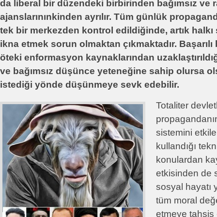
da liberal bir düzendeki birbirinden bağımsız ve
ajanslarınınkinden ayrılır. Tüm günlük propaganda
tek bir merkezden kontrol edildiğinde, artık halkı
ikna etmek sorun olmaktan çıkmaktadır. Başarılı 
öteki enformasyon kaynaklarından uzaklaştırıldığ
ve bağımsız düşünce yeteneğine sahip olursa ols
istediği yönde düşünmeye sevk edebilir.
Totaliter devle
propagandanın
sistemini etki
kullandığı tekn
konulardan ka
etkisinden de s
sosyal hayatı 
tüm moral değe
etmeye tahsis 