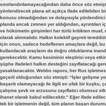
sınırlandırılamayacağından daha önce söz etmiş
yönlendirecek plana ait açıkça ifade edilebilen bi
konusu olmadığından ve dolayısıyla yönlendirici 
planda ancak zımnen yer aldığından, ayrıntıları i
ve hükümetin girişimleri her türlü kritikten muaf
olarak alınmalıdır. Halkın kolektif gayreti teredd
için onun, sadece hedeflenen amaçlara değil, bu 
kullanılacak araçların da doğru olduklarına inand
gerekecektir. Kamu kesiminin eleştirisi veya etk
şüphe ifadeleri halkın desteğini zayıflatacağı ge
yasaklanacaktır. Webbs raporu, her Rus işletmesi 
geçerli olduğundan söz etmişti: “İşler gelişme y
başarılı olamayacağı ile ilgili en ufak bir kuşku,
çalışma şevk ve arzusunu zayıflatıcı olumsuz etk
ihanet olarak kabul edilecektir.” Eğer ifade edil
tek bir işletmenin değil, tüm planın başarı durumu