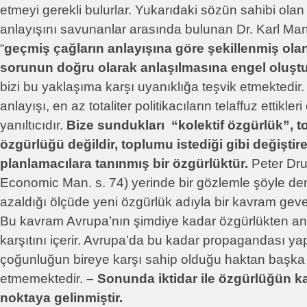
etmeyi gerekli bulurlar. Yukarıdaki sözün sahibi olan
anlayışını savunanlar arasında bulunan Dr. Karl M
“
geçmiş çağların anlayışına göre şekillenmiş ola
sorunun doğru olarak anlaşılmasına engel oluşt
bizi bu yaklaşıma karşı uyanıklığa teşvik etmektedir.
anlayışı, en az totaliter politikacıların telaffuz ettikle
yanıltıcıdır.
Bize sundukları “kolektif özgürlük”, t
özgürlüğü değildir, toplumu istediği gibi değiştire
planlamacılara tanınmış bir özgürlüktür.
Peter Dru
Economic Man. s. 74) yerinde bir gözlemle şöyle de
azaldığı ölçüde yeni özgürlük adıyla bir kavram geve
Bu kavram Avrupa’nın şimdiye kadar özgürlükten an
karşıtını içerir. Avrupa’da bu kadar propagandası ya
çoğunluğun bireye karşı sahip olduğu haktan başka 
etmemektedir.
– Sonunda iktidar ile özgürlüğün karı
noktaya gelinmiştir.