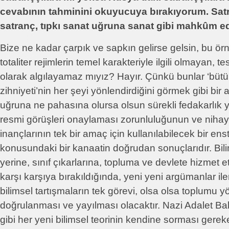
cevabının tahminini okuyucuya bırakıyorum. Sat
satranç, tıpkı sanat uğruna sanat gibi mahkûm ed
Bize ne kadar çarpık ve sapkın gelirse gelsin, bu örne
totaliter rejimlerin temel karakteriyle ilgili olmayan, t
olarak algılayamaz mıyız? Hayır. Çünkü bunlar ‘bütü
zihniyeti’nin her şeyi yönlendirdiğini görmek gibi bir
uğruna ne pahasına olursa olsun sürekli fedakarlık
resmi görüşleri onaylaması zorunluluğunun ve nihaye
inançlarının tek bir amaç için kullanılabilecek bir e
konusundaki bir kanaatin doğrudan sonuçlarıdır. Bil
yerine, sınıf çıkarlarına, topluma ve devlete hizmet 
karşı karşıya bırakıldığında, yeni yeni argümanlar il
bilimsel tartışmaların tek görevi, olsa olsa toplumu 
doğrulanması ve yayılması olacaktır. Nazi Adalet Bak
gibi her yeni bilimsel teorinin kendine sorması gere