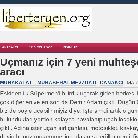
ANASAYFA
1115 ÖZLÜ SÖZ
KISIMLAR
Uçmanız için 7 yeni muhte
aracı
MÜNAKALAT – MUHABERAT MEVZUATI
|
CANAKCI
| MAR
Eskiden ilk Süpermen’i bilirdik uçarak giden herkesi
çok diğerleri ve en son da Demir Adam çıktı. Düşün
biz de böyle uçabilir miyiz diye. İşte şimdi artık o gün
bulundukları yerden kolayca havalanıp uçabilecekleri 
çıktı. Adına ister uçan sırt çantası, motosiklet, kaykay,
deyin henüz mükemmelliğe ulaşmış değiller gerçi, fiy