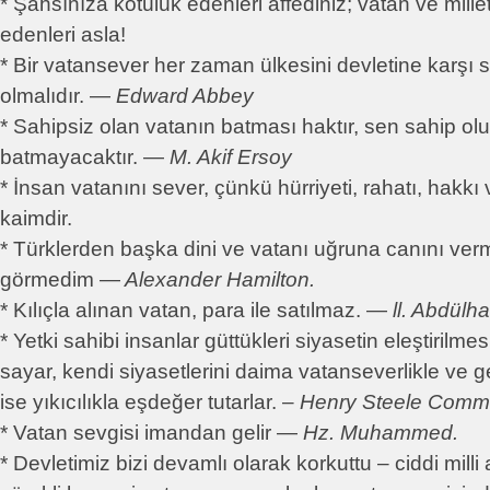
* Şahsınıza kötülük edenleri affediniz; vatan ve mille
edenleri asla!
* Bir vatansever her zaman ülkesini devletine karşı
olmalıdır. ―
Edward Abbey
* Sahipsiz olan vatanın batması haktır, sen sahip ol
batmayacaktır. ―
M. Akif Ersoy
* İnsan vatanını sever, çünkü hürriyeti, rahatı, hakk
kaimdir.
* Türklerden başka dini ve vatanı uğruna canını ver
görmedim ―
Alexander Hamilton.
* Kılıçla alınan vatan, para ile satılmaz. ―
ll. Abdülh
* Yetki sahibi insanlar güttükleri siyasetin eleştirilmes
sayar, kendi siyasetlerini daima vatanseverlikle ve ge
ise yıkıcılıkla eşdeğer tutarlar. –
Henry Steele Comm
* Vatan sevgisi imandan gelir ―
Hz. Muhammed.
* Devletimiz bizi devamlı olarak korkuttu – ciddi milli 