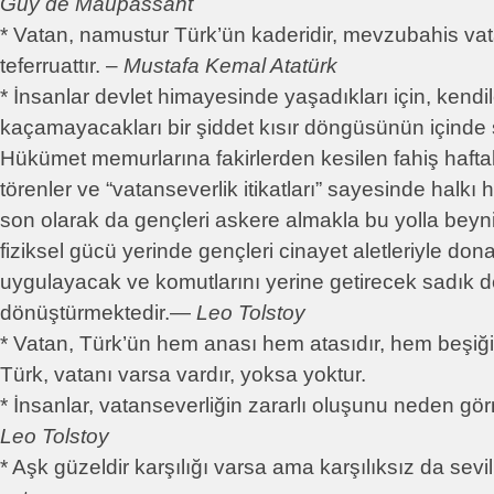
Guy de Maupassant
* Vatan, namustur Türk’ün kaderidir, mevzubahis vata
teferruattır. –
Mustafa Kemal Atatürk
* İnsanlar devlet himayesinde yaşadıkları için, kendil
kaçamayacakları bir şiddet kısır döngüsünün içinde 
Hükümet memurlarına fakirlerden kesilen fahiş haftal
törenler ve “vatanseverlik itikatları” sayesinde halkı
son olarak da gençleri askere almakla bu yolla bey
fiziksel gücü yerinde gençleri cinayet aletleriyle don
uygulayacak ve komutlarını yerine getirecek sadık d
dönüştürmektedir.―
Leo Tolstoy
* Vatan, Türk’ün hem anası hem atasıdır, hem beşiği
Türk, vatanı varsa vardır, yoksa yoktur.
* İnsanlar, vatanseverliğin zararlı oluşunu neden g
Leo Tolstoy
* Aşk güzeldir karşılığı varsa ama karşılıksız da sevi