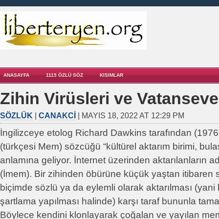
ANASAYFA
1115 ÖZLÜ SÖZ
KISIMLAR
Zihin Virüsleri ve Vatanseve
SÖZLÜK
|
CANAKCI
| MAYIS 18, 2022 AT 12:29 PM
İngilizceye etolog Richard Dawkins tarafından (197
(türkçesi Mem) sözcüğü “kültürel aktarım birimi, bulaş
anlamına geliyor. İnternet üzerinden aktarılanların a
(İmem). Bir zihinden öbürüne küçük yaştan itibaren s
biçimde sözlü ya da eylemli olarak aktarılması (yani
şartlama yapılması halinde) karşı taraf bununla tama
Böylece kendini klonlayarak çoğalan ve yayılan meml