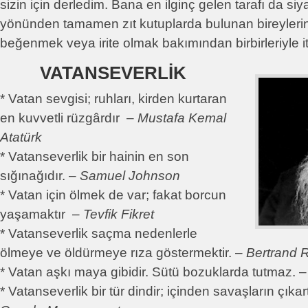
sizin için derledim. Bana en ilginç gelen tarafı da siya
yönünden tamamen zıt kutuplarda bulunan bireyleri
beğenmek veya irite olmak bakımından birbirleriyle i
VATANSEVERLİK
* Vatan sevgisi; ruhları, kirden kurtaran
en kuvvetli rüzgârdır –
Mustafa Kemal
Atatürk
* Vatanseverlik bir hainin en son
sığınağıdır. –
Samuel Johnson
* Vatan için ölmek de var; fakat borcun
yaşamaktır –
Tevfik Fikret
* Vatanseverlik saçma nedenlerle
ölmeye ve öldürmeye rıza göstermektir. –
Bertrand R
* Vatan aşkı maya gibidir. Sütü bozuklarda tutmaz. 
* Vatanseverlik bir tür dindir; içinden savaşların çıkar