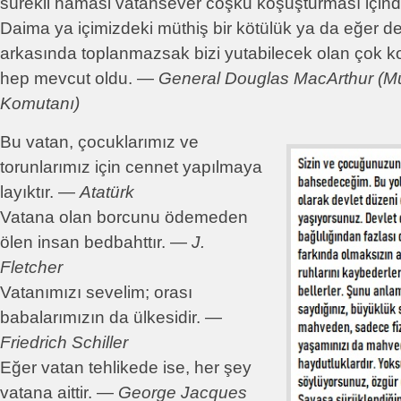
sürekli hamasi vatansever coşku koşuşturması içind
Daima ya içimizdeki müthiş bir kötülük ya da eğer de
arkasında toplanmazsak bizi yutabilecek olan çok ko
hep mevcut oldu. ―
General Douglas MacArthur (Müt
Komutanı)
Bu vatan, çocuklarımız ve
torunlarımız için cennet yapılmaya
layıktır. ―
Atatürk
Vatana olan borcunu ödemeden
ölen insan bedbahttır. ―
J.
Fletcher
Vatanımızı sevelim; orası
babalarımızın da ülkesidir. ―
Friedrich Schiller
Eğer vatan tehlikede ise, her şey
vatana aittir. ―
George Jacques