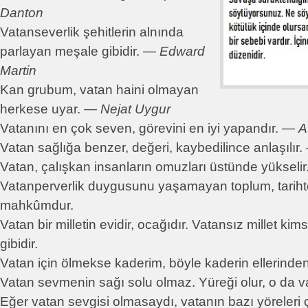
Danton
Vatanseverlik şehitlerin alnında
parlayan meşale gibidir. ―
Edward
Martin
Kan grubum, vatan haini olmayan
herkese uyar. ―
Nejat Uygur
Vatanını en çok seven, görevini en iyi yapandır. ―
A
Vatan sağlığa benzer, değeri, kaybedilince anlaşılı
Vatan, çalışkan insanların omuzları üstünde yükselir
Vatanperverlik duygusunu yaşamayan toplum, tarih
mahkûmdur.
Vatan bir milletin evidir, ocağıdır. Vatansız millet ki
gibidir.
Vatan için ölmekse kaderim, böyle kaderin ellerinde
Vatan sevmenin sağı solu olmaz. Yüreği olur, o da v
Eğer vatan sevgisi olmasaydı, vatanın bazı yöreleri 