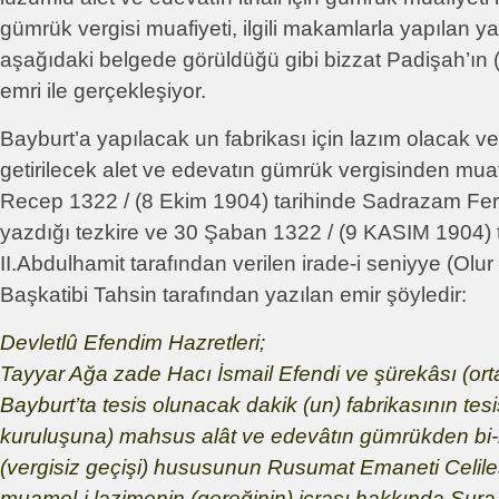
gümrük vergisi muafiyeti, ilgili makamlarla yapılan y
aşağıdaki belgede görüldüğü gibi bizzat Padişah’ın (I
emri ile gerçekleşiyor.
Bayburt’a yapılacak un fabrikası için lazım olacak ve
getirilecek alet ve edevatın gümrük vergisinden muaf
Recep 1322 / (8 Ekim 1904) tarihinde Sadrazam Feri
yazdığı tezkire ve 30 Şaban 1322 / (9 KASIM 1904) t
II.Abdulhamit tarafından verilen irade-i seniyye (Olu
Başkatibi Tahsin tarafından yazılan emir şöyledir:
Devletlû Efendim Hazretleri;
Tayyar Ağa zade Hacı İsmail Efendi ve şürekâsı (orta
Bayburt’ta tesis olunacak dakik (un) fabrikasının tesisa
kuruluşuna) mahsus alât ve edevâtın gümrükden bi-l
(vergisiz geçişi) hususunun Rusumat Emaneti Celiles
muamel-i lazimenin (gereğinin) icrası hakkında Şura