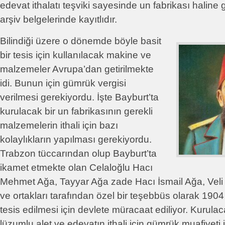
edevat ithalatı teşviki sayesinde un fabrikası haline g
arşiv belgelerinde kayıtlıdır.
Bilindiği üzere o dönemde böyle basit
bir tesis için kullanılacak makine ve
malzemeler Avrupa’dan getirilmekte
idi. Bunun için gümrük vergisi
verilmesi gerekiyordu. İşte Bayburt’ta
kurulacak bir un fabrikasının gerekli
malzemelerin ithali için bazı
kolaylıkların yapılması gerekiyordu.
Trabzon tüccarından olup Bayburt’ta
ikamet etmekte olan Celaloğlu Hacı
Mehmet Ağa, Tayyar Ağa zade Hacı İsmail Ağa, Veli
ve ortakları tarafından özel bir teşebbüs olarak 1904 
tesis edilmesi için devlete müracaat ediliyor. Kurulac
lüzumlu alet ve edevatın ithali için gümrük muafiyeti i