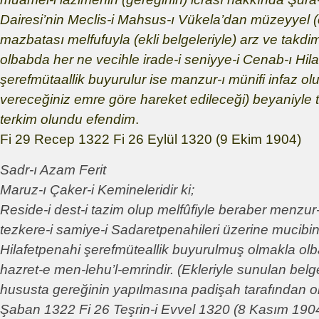
Dairesi’nin Meclis-i Mahsus-ı Vükela’dan müzeyyel (
mazbatası melfufuyla (ekli belgeleriyle) arz ve takdi
olbabda her ne vecihle irade-i seniyye-i Cenab-ı Hil
şerefmütaallik buyurulur ise manzur-ı münifi infaz o
vereceğiniz emre göre hareket edileceği) beyaniyle 
terkim olundu efendim
.
Fi 29 Recep 1322 Fi 26 Eylül 1320 (9 Ekim 1904)
Sadr-ı Azam Ferit
Maruz-ı Çaker-i Kemineleridir ki;
Reside-i dest-i tazim olup melfûfiyle beraber menzur-
tezkere-i samiye-i Sadaretpenahileri üzerine mucibin
Hilafetpenahi şerefmüteallik buyurulmuş olmakla ol
hazret-e men-lehu’l-emrindir. (Ekleriyle sunulan belgel
hususta gereğinin yapılmasına padişah tarafından olur
Şaban 1322 Fi 26 Teşrin-i Evvel 1320 (8 Kasım 190