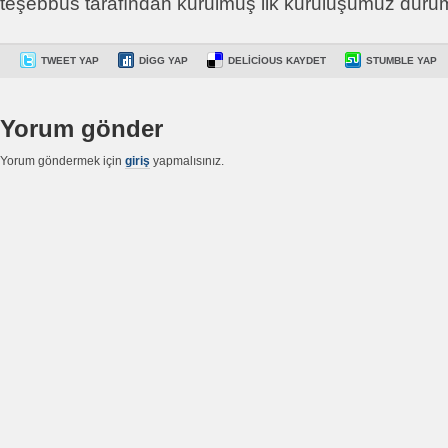
teşebbüs tarafından kurulmuş ilk kuruluşumuz duru
TWEET YAP
DIGG YAP
DELICIOUS KAYDET
STUMBLE YAP
Yorum gönder
Yorum göndermek için
giriş
yapmalısınız.