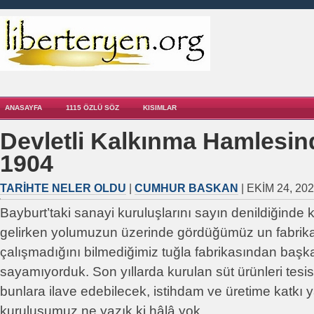
ANASAYFA
1115 ÖZLÜ SÖZ
KISIMLAR
Devletli Kalkınma Hamlesin
1904
TARIHTE NELER OLDU
|
CUMHUR BASKAN
| EKIM 24, 20
Bayburt’taki sanayi kuruluşlarını sayın denildiğinde
gelirken yolumuzun üzerinde gördüğümüz un fabrikas
çalışmadığını bilmediğimiz tuğla fabrikasından başka
sayamıyorduk. Son yıllarda kurulan süt ürünleri tesi
bunlara ilave edebilecek, istihdam ve üretime katkı 
kuruluşumuz ne yazık ki hâlâ yok.