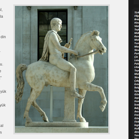
l,
la
.
 din
.
u.
e
”
üyük
üyük
ğal
en