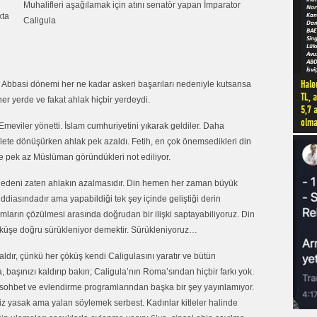
Muhalifleri aşağılamak için atını senatör yapan İmparator
kta
Caligula
– Abbasi dönemi her ne kadar askeri başarıları nedeniyle kutsansa
her yerde ve fakat ahlak hiçbir yerdeydi.
Emeviler yönetti. İslam cumhuriyetini yıkarak geldiler. Daha
vlete dönüşürken ahlak pek azaldı. Fetih, en çok önemsedikleri din
 ve pek az Müslüman göründükleri not ediliyor.
 nedeni zaten ahlakın azalmasıdır. Din hemen her zaman büyük
 iddiasındadır ama yapabildiği tek şey içinde geliştiği derin
plumların çözülmesi arasında doğrudan bir ilişki saptayabiliyoruz. Din
çöküşe doğru sürükleniyor demektir. Sürükleniyoruz…
aldır, çünkü her çöküş kendi Caligulasını yaratır ve bütün
ra, başınızı kaldırıp bakın; Caligula’nın Roma’sından hiçbir farkı yok.
ni sohbet ve evlendirme programlarından başka bir şey yayınlamıyor.
miz yasak ama yalan söylemek serbest. Kadınlar kitleler halinde