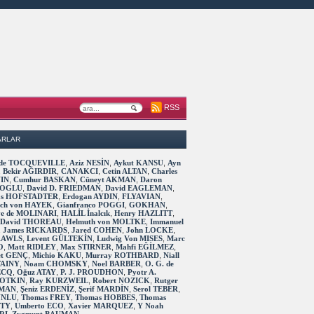
RSS
ARLAR
s de TOCQUEVILLE
,
Aziz NESİN
,
Aykut KANSU
,
Ayn
,
Bekir AĞIRDIR
,
CANAKCI
,
Cetin ALTAN
,
Charles
IN
,
Cumhur BASKAN
,
Cüneyt AKMAN
,
Daron
OGLU
,
David D. FRIEDMAN
,
David EAGLEMAN
,
as HOFSTADTER
,
Erdogan AYDIN
,
FLYAVIAN
,
rich von HAYEK
,
Gianfranco POGGI
,
GOKHAN
,
ve de MOLINARI
,
HALİL İnalcık
,
Henry HAZLITT
,
 David THOREAU
,
Helmuth von MOLTKE
,
Immanuel
,
James RICKARDS
,
Jared COHEN
,
John LOCKE
,
RAWLS
,
Levent GÜLTEKİN
,
Ludwig Von MISES
,
Marc
O
,
Matt RIDLEY
,
Max STIRNER
,
Mahfi EĞİLMEZ
,
t GENÇ
,
Michio KAKU
,
Murray ROTHBARD
,
Niall
TAINY
,
Noam CHOMSKY
,
Noel BARBER
,
O. G. de
ECQ
,
Oğuz ATAY
,
P. J. PROUDHON
,
Pyotr A.
OTKIN
,
Ray KURZWEIL
,
Robert NOZICK
,
Rutger
MAN
,
Şeniz ERDENİZ
,
Şerif MARDİN
,
Serol TEBER
,
 UNLU
,
Thomas FREY
,
Thomas HOBBES
,
Thomas
TTY
,
Umberto ECO
,
Xavier MARQUEZ
,
Y Noah