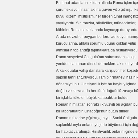
Bu tuhaf adamların iktidarı altında Roma içten içe
çürümekteydi. İnsan aklına güven yitip gitmişti. Fa
büyü, gizem, mistisizm, her türden tuhaf inanç hız
yayılıyordu. Sihirbazlar, büyücüler, müneccimler,
kâhinler Roma sokaklarında kaynaşıp duruyordu
Arada nevzuhur peygamberlere, adı duyulmamış
kurucularına, ahlaki sorumluluğunu çoktan yırtıp
atmışların toplandığı tapınaklara da rastlanıyordu
Roma sosyetesi Caligula’nın sofrasından kalkıp
yeniden canlanan dinsel derneklere akın ediyord
Arkaik dualar vahşi danslara karışıyor, her köşed
sapkın tanrılar türüyordu. Tam bir “manevi hazırlık
dönemiydi bu. Hıristiyanlık işte bu hayhuy içinde
doğdu ve karşısında her türlü doğaüstü zırvayı b
bir iştahla tüketen büyük kalabalıklar buldu.
Romanın milattan sonraki ilk yüzyılı bu açıdan b
bir laboratuardır. Ortadoğu’nun bütün dinleri
Romanın üzerine yığılmış gibiydi. Sanki Caligula
sapkınlıklarıyla onların yeşerip büyümesi için do
bir habitat yaratmıştı. Hıristiyanlık onların içinde 