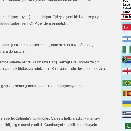
 dine ihtiyaç duyduğu da biliniyor. Öyleyse yeni bir İslâm veya yeni
e olduğu kadar “Yeni CHP’de” de aranmalıdır.
i ve tuhaf yapılar inşa ettiler. Yola çıkarken muhafazakâr olduğunu
rlara dönüştüler.
nemde kaleme alındı. Yazmama Barış Terkoğlu ve Hocam Yalçın
rbe yapmak iddiasıyla tutukludur. Katılıyorum, din devletinde devlete
 geçişin izlerini gördüm. Gördüklerimi paylaşıyorum.
e evlatlık Caligula’yı bindirdiler. Çaresiz halk, aradığı kurtarıcıyı
sildi, çılgın danslar edildi. Cumhuriyetin sakillikleri nihayete