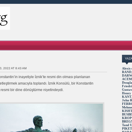
YAZ
0, 2022 AT 8:43 AM
Alexi
RAND
DARW
nstantin’in inayetiyle İznik’te resmi din olması planlanan
ACEM
Dougl
netleştirmek amacıyla topIandı. İznik Konsülü, bir Konstantin
Fried
 resmi bir dine dönüştürme niyetindeydi.
Gusta
Henry
KANT
John 
FERR
Mehme
KISH
BUSB
KROP
BREG
Tanıl
PIKE