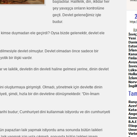
başladılar. Halifelik, din, iktidar her
şey yavaşça onların kontrolüne
geçti. Devlet geleneğimiz işte
budur.
ti kimse duymadan ele geçirdi? Oysa bizde gelenektir, devlet ele
f edilmesiyle devlet olmuştur. Devlet olmadan önce sadece bir
tik bir ilişki vardır.
r ve laiklik, devletin din devleti haline gelmesi yerine, dinin devlet
dini oluşturmaya girişmişti. Olmadı, yönetmek için devlette dinin
iyeti, şimdi, hızla bir din devletine dönüşmektedir. “Din-İmam
tarihi budur; Cumhuriyet dini kullanmak istiyordu ve din cumhuriyeti
ütün papazları laik yapmak istiyordu ama sonunda bütün laikleri
laik yapmak için yola çıkmıştı, sonunda bütün laikleri imam