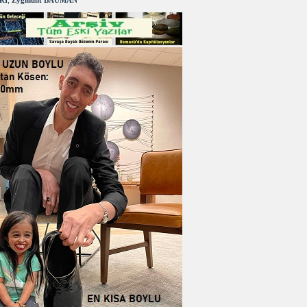
RI
,
Zygmunt BAUMAN