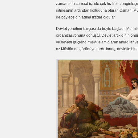
zamanında cemaat içinde çok hızlı bir zenginleşm
gitmesinin ardından koltuğuna oturan Osman, Mu
de böylece din adına iktidar oldular.
Devlet yönetimi kavgası da böyle başladı. Muhalif A
organizasyonuna dönüştü. Devlet artık dinin önünd
ve devleti güçlendirmeyi İslam olarak anladılar ve
az Müslüman görünüyorlardı. İnanç, devlette birle