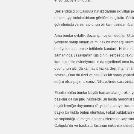
eriyordu, öyle umdular.
Beklendiği gibi Caligula’nın iktidarının ilk yılları
düzenleyip kalabalıkların gönlünü hoş tuttu. Görü
çok olmuştu ve senato onun bir kalıntısından ibar
Ama bunlar evlatlık Sezar için yeterli değildi. O g
yetkilere sahip olmak ve mutlak bir monarşi kurma
hediyelerle, önemsiz fetihlerle kandırdı. Halkın de
zamanında yasaklanan İsis dinini serbest bıraktı. Mıs
kardeşleri ile evleniyordu, o da niyetlendi ama k
oyununun altında kalmayıp kız kardeşini tanrı ilan e
severdi. Ona da özel ve pek lüks bir saray yaptırdı
doğru olsa şaşırmazsınız. Nihayetinde sarayında 
Elbette bütün bunlar büyük harcamalar gerektiriyo
baskılar da karşılıklı yükseldi. Bu hasta hedonist
bıçak kemiğe dayanınca 41 yılında sarayın karanlı
başka bir kukla bulup oturttular. Fakat buldukları 
ve sapkınlığı ile meşhur olacak Neron’un kapısını ç
Caligula’dır ve başka türlüsünün imkânsız olduğu 