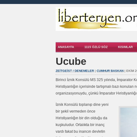
ANASAYFA
1115 ÖZLÜ SÖZ
KISIMLAR
Ucube
ZEITGEIST / DENEMELER
|
CUMHUR BASKAN
| EKIM 2
Birinci İznik Konsülü MS 325 yılında, İmparator Ko
Hıristiyanlığın içerisinde tartışmalı bazı konulan 
organizasyonuydu, çünkü İmparator Hıristiyanlığı
İznik Konsülü toplanıp dine yeni
bir şekil vermeden önce
Hıristiyanlığın bir din olduğu da
kuşkuludur. Ortalıkta bir inanç
vardı fakat bu inancın devletin