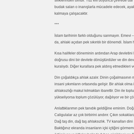
siliklerinden biridir. Yüz elli boyunca çevrede dal
budak salan o inanışlarla mücadele edecek, aya
kalmaya çalışacaktır.
***
İslam tarihinin farklı olduğunu sanmayın. Emevi 
da, ahlaki açıdan pek sıkıntılı bir dönemdi. İslam 
Kısa halifeler döneminin ardından Arap devletini 
doğrusu dini bir devlete dönüştürdüler ve din de
kuralıydı. Diğer kurallara pek aldırış etmedikleri
Din çoğaldıkça ahlak azalır. Dinin çoğalmasının
insani yıkımların ortasında gelişir. Bir ahlak olma
ahlaksızlığı makul kılmaktan ibarettir. Din ile to
yükseliyorsa toplum çözülüyor, dağılıyor ve bir 
Anlattıklarımın pek tanıdık geldiğine eminim. Doğ
Caligulalar az çok birbirini andırır. Çıkın sokakla
Dağ taş din, dağ taş ahlaksızlık. TV kanalları di
Baktığınız ekranda insanların içki içtiğini görme