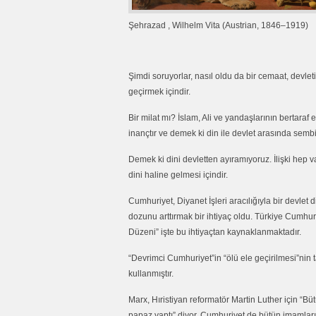
Şehrazad , Wilhelm Vita (Austrian, 1846–1919)
Şimdi soruyorlar, nasıl oldu da bir cemaat, devle
geçirmek içindir.
Bir milat mı? İslam, Ali ve yandaşlarının bertara
inançtır ve demek ki din ile devlet arasında sembiyo
Demek ki dini devletten ayıramıyoruz. İlişki hep va
dini haline gelmesi içindir.
Cumhuriyet, Diyanet İşleri aracılığıyla bir devlet 
dozunu arttırmak bir ihtiyaç oldu. Türkiye Cumhur
Düzeni” işte bu ihtiyaçtan kaynaklanmaktadır.
“Devrimci Cumhuriyet”in “ölü ele geçirilmesi”nin 
kullanmıştır.
Marx, Hıristiyan reformatör Martin Luther için “B
papaz yaptı” diyor. Cumhuriyet de bütün imamları 