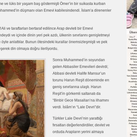
e ve lüks bir yaşam baş göstermişti Ömer’in bir suikasta kurban
hammed’in düşmanı olan Emevi kabilesindendi. İslam’a direnenler
li ve taraftarları bertaraf edilince Arap devleti bir Emevi
eydi ve içinde dinin yeri pek azdı, ülkenin sınırlarını genişletmeyi
 öyle anlattılar. Bunun ötesindeki kurallar önemsizleşmişti ve pek
şerek din olmaya doğru ilerliyordu.
Sonra Muhammed’in soyundan
gelen Abbasiler Emevileri devirdi;
Abbasi devleti Halife Mansur’un
torunu Harun Reşit döneminde en
geniş sınırlarına ulaştı. Harun
Reşit’in görkemli saltanatı da
“Binbir Gece Masalları’na ilhamını
verdi. İslâm’ın “Lale Devri”dir.
Türkler Lale Devri’nin yarattığı
fırsatları değerlendirdiler, devlet ve
orduda Arapların yerini almaya