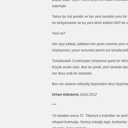
yapmıştır.
Yalnız bu hal yenidir ve her yeni devletin yeni bir
bir tartışılmalıdır ve bu yeni dinin kökleri AKP’d
Yeni mi?
Her şeyi yıktılar, yıktıkları her şeyin üzerine yen
söyleyenler, yolun sonunda tanımı zor tuhafazakâ
Tuhafazakâr Cumhuriyet,
böylesine garip bir dö
Küçük vesile oldu. İkisi de şimdi, yeni devlete da
her itiraz artık bir darbedir.
Ben ise sadece milliyetçi faşizmden dinci faşizme
Orhan Gökdemir,
Eylül 2012
***
Yıl milattan sonra 37. Tiberius’u indirdiler ve yerin
nihayet bulmuştu. Sevinç sokağa taştı, kurbanlar ke