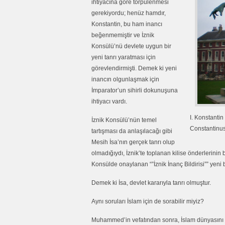
ihtiyacına göre törpülenmesi
gerekiyordu; henüz hamdır,
Konstantin, bu ham inancı
beğenmemiştir ve İznik
Konsülü’nü devlete uygun bir
yeni tanrı yaratması için
görevlendirmişti. Demek ki yeni
inancın olgunlaşmak için
İmparator’un sihirli dokunuşuna
ihtiyacı vardı.
I. Konstanti
İznik Konsülü’nün temel
Constantinus
tartışması da anlaşılacağı gibi
Mesih İsa’nın gerçek tanrı olup
olmadığıydı, İznik’te toplanan kilise önderlerinin
Konsülde onaylanan “”İznik İnanç Bildirisi”” yeni
Demek ki İsa, devlet kararıyla tanrı olmuştur.
Aynı soruları İslam için de sorabilir miyiz?
Muhammed’in vefatından sonra, İslam dünyasını s