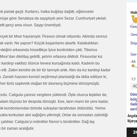
 pek parlak geçti. Kurtarıcı, halka buğday dağıttı, eğlenceler
nüşe göre Senatoya da saygılıydı yeni Sezar. Cumhuriyet yıkılalı
etti gerçi ama olsun. Saygı önemliydi.
erçek bir Mısır hayranıydı. Firavun olmak istiyordu. Aklında sınırsız
k vardı. Ne yapsın? Küçük başarılarını abarttı. Kalabalıkları
steğini arkasında hissettikçe İyice kontrolden çıktı. Tiberius
ır’dan dikilitaş getirtti, şehrin ortasına diktirdi. Firavunlar kız
ız kardeşi vakitsiz ölünce hevesi kursağında kaldı. Kaderin bu
tti. Zaten kendisi de bir tür tanrıydı artık. Atını da kız kardeşi kadar
. Zavallı hayvanı konsül seçtirmeyi planladığı da iddia ediliyor ki,
her türlü sapkınlık olağan bir davranış biçimine dönüşmüştü.
rdu. Caligula çaresiz vergilere yüklendi. Öyle olunca tepkiler de,
 adam ölçüsüz bir despota dönüştü. Eee, tanrı manrı bir yere kadar,
k koridorlarından birinde subayları tarafından öldürüldü. Yerine
kukla korkudan akıl sağlığını yitirmişti, Onlar da sonradan zalimliği
aldılar. Caligula’yı indirdiler Neron’u bindirdiler. Dağ taş
bir zaman aralığıdır.