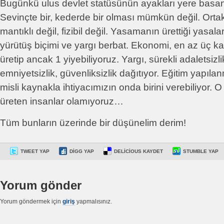
Bugünkü ulus devlet statüsünün ayakları yere basan 
Sevinçte bir, kederde bir olması mümkün değil. Orta
mantıklı değil, fizibil değil. Yasamanın ürettiği yasala
yürütüş biçimi ve yargı berbat. Ekonomi, en az üç kat
üretip ancak 1 yiyebiliyoruz. Yargı, sürekli adaletsizli
emniyetsizlik, güvenliksizlik dağıtıyor. Eğitim yapıla
misli kaynakla ihtiyacımızın onda birini verebiliyor.
üreten insanlar olamıyoruz…
Tüm bunların üzerinde bir düşünelim derim!
TWEET YAP
DIGG YAP
DELICIOUS KAYDET
STUMBLE YAP
Yorum gönder
Yorum göndermek için
giriş
yapmalısınız.