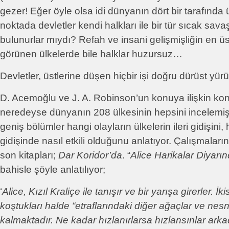
gezer! Eğer öyle olsa idi dünyanın dört bir tarafında
noktada devletler kendi halkları ile bir tür sıcak s
bulunurlar mıydı? Refah ve insani gelişmişliğin en ü
görünen ülkelerde bile halklar huzursuz…
Devletler, üstlerine düşen hiçbir işi doğru dürüst yü
D. Acemoğlu ve J. A. Robinson’un konuya ilişkin konu
neredeyse dünyanın 208 ülkesinin hepsini incelemişl
geniş bölümler hangi olayların ülkelerin ileri gidişini,
gidişinde nasıl etkili olduğunu anlatıyor. Çalışmaları
son kitapları;
Dar Koridor’da
. “
Alice Harikalar Diyarı
bahisle şöyle anlatılıyor;
‘
Alice, Kızıl Kraliçe ile tanışır ve bir yarışa girerler. İ
koştukları halde “etraflarındaki diğer ağaçlar ve nesn
kalmaktadır. Ne kadar hızlanırlarsa hızlansınlar arkad