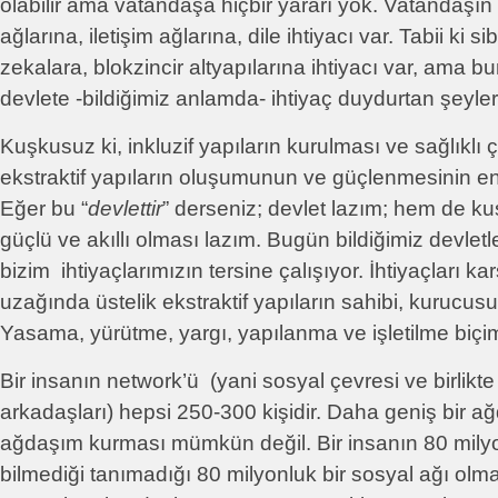
olabilir ama vatandaşa hiçbir yararı yok. Vatandaşın
ağlarına, iletişim ağlarına, dile ihtiyacı var. Tabii ki 
zekalara, blokzincir altyapılarına ihtiyacı var, ama bun
devlete -bildiğimiz anlamda- ihtiyaç duydurtan şeyle
Kuşkusuz ki, inkluzif yapıların kurulması ve sağlıklı ç
ekstraktif yapıların oluşumunun ve güçlenmesinin e
Eğer bu “
devlettir
” derseniz; devlet lazım; hem de ku
güçlü ve akıllı olması lazım. Bugün bildiğimiz devlet
bizim ihtiyaçlarımızın tersine çalışıyor. İhtiyaçları k
uzağında üstelik ekstraktif yapıların sahibi, kurucusu v
Yasama, yürütme, yargı, yapılanma ve işletilme biçi
Bir insanın network’ü (yani sosyal çevresi ve birlikte ç
arkadaşları) hepsi 250-300 kişidir. Daha geniş bir ağd
ağdaşım kurması mümkün değil. Bir insanın 80 mily
bilmediği tanımadığı 80 milyonluk bir sosyal ağı ol