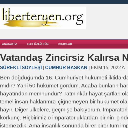
ANASAYFA
1115 ÖZLÜ SÖZ
KISIMLAR
Vatandaş Zincirsiz Kalırsa 
SÜREKLI SÖYLEŞI
|
CUMHUR BASKAN
| EKIM 15, 2022 AT
Ben doğduğumda 16. Cumhuriyet hükümeti iktidarda
mıdır? Yani 50 hükümet gördüm. Acaba bunların ha
hayatından memnundur? Tatminkâr hayat şartları ola
temel insan haklarımızı çiğnemeyen bir hükümet ola
hayır. Diğer ülkelere, geçmişe bakıyorum. İmparator
korkunç. Hiçbirimiz o imparatorluklardan birinin içi
istemezdik. Ama insanlık sonunda birer birer tüm imp