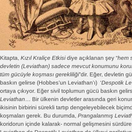
Kitapta,
Kızıl Kraliçe Etkisi
diye açıklanan şey “
hem s
devletin (Leviathan) sadece mevcut konumunu koruma
tüm gücüyle koşması gerekliliği
”dir. Eğer, devletin g
baskın gelirse (Hobbes’un Leviathan’ı) ‘
Despotik Le
ortaya çıkıyor. Eğer sivil toplumun gücü baskın geli
Leviathan
… Bir ülkenin devletler arasında geri ko
ikisinin birbirini sürekli tartıp dengeleyebilecek biçi
koşmaları gerek. Bu durumda,
Prangalanmış Leviat
koridorun içinde kalarak- normal gelişmesini sürdüreb