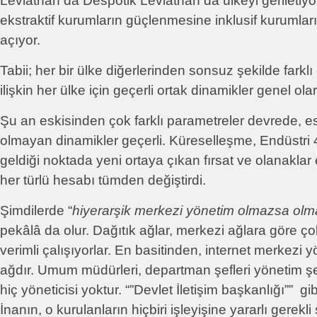
Leviathan da Despotik Leviathan da ülkeyi geriletiyor.
ekstraktif kurumların güçlenmesine inklusif kurumlar
açıyor.
Tabii; her bir ülke diğerlerinden sonsuz şekilde farkl
ilişkin her ülke için geçerli ortak dinamikler genel olar
Şu an eskisinden çok farklı parametreler devrede, 
olmayan dinamikler geçerli. Küreselleşme, Endüstri 4
geldiği noktada yeni ortaya çıkan fırsat ve olanaklar 
her türlü hesabı tümden değiştirdi.
Şimdilerde “
hiyerarşik merkezi yönetim olmazsa olm
pekâlâ da olur. Dağıtık ağlar, merkezi ağlara göre ço
verimli çalışıyorlar. En basitinden, internet merkezi y
ağdır. Umum müdürleri, departman şefleri yönetim ş
hiç yöneticisi yoktur. “”Devlet İletişim başkanlığı”” gi
İnanın, o kurulanların hiçbiri işleyişine yararlı gerekli 