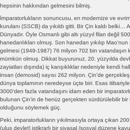
hepsinin hakkından gelmesini bilmiş.
İmparatorlukların sonuncusu, en modernize ve evri
kurulanı (SSCB) da yıkıldı gitti. Bir Çin kaldı belki… A
Dünyadır. Öyle Osmanlı gibi altı yüzyıl filan değil 50
hanedanlıkları olmuş. Son hanedan yıkılıp Mao’nun (
gelmesi (1949-1987) 76 milyon 702 bin vatandaşın k
mümkün olmuş. Dikkat buyurunuz, 20. yüzyılda devle
zayiatları dışında) iç karışıklıklar nedeniyle kendi ha
insan (demosid) sayısı 262 milyon. Çin’de gerçekle
dünya toplamının neredeyse üçte biri. Esas itibariyl
3000’den fazla vatandaşını idam eden bir imparato
bulunan Çin’in de henüz gerçekten sürdürülebilir bir
olduğunu söylemek güç.
Peki, imparatorlukların yıkılmasıyla ortaya çıkan 200
(ulus devlet) istikrarlı bir siyasal /sosyal düzene ka