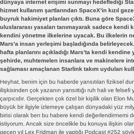
dünyaya internet erişimi sunmayı hedeflediği Star
hizmet kullanım şartlarından SpaceX’in kızıl ge
buyruk hakimiyet planları çıktı. Buna göre Space
uluslararası yasaları tanımayarak sadece kendi
kendini yönetme ilkelerine uyacak. Bu ilkelerin 
Mars’a insan yerleşimi başladığında belirleyece
hafta planlarını açıkladığı Mars’ta kendi kendine 
şehirde, muhtemelen insanlara ve makinelere inte
sağlaması amaçlanan Starlink takım uyduları kull
Heyhat, benim için bu haberde yansıtılan fiziksel d
ilişkisinden çok yazanın yansıttığı ruh hali ve felsef
çarpıcıdır. Gerçekten çok özel bir kişilik olan Elon Mu
büyük bir ilgiyle izlemeye çalışan dünyadaki yüz mil
birisi olarak ben bu habere kendi değerlendirmemi 
istiyorum. Ancak size öncelikle bu konuya ilişkin ol
geçen yıl Lex Fridman ile yaptığı Podcast #252 söyl