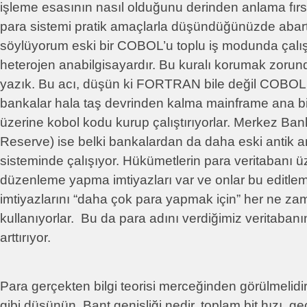
işleme esasının nasıl olduğunu derinden anlama fır
para sistemi pratik amaçlarla düşündüğünüzde abar
söylüyorum eski bir COBOL’u toplu iş modunda çalışt
heterojen anabilgisayardır. Bu kuralı korumak zorund
yazık. Bu acı, düşün ki FORTRAN bile değil COBOL. 2
bankalar hala taş devrinden kalma mainframe ana bil
üzerine kobol kodu kurup çalıştırıyorlar. Merkez Ban
Reserve) ise belki bankalardan da daha eski antik a
sisteminde çalışıyor. Hükümetlerin para veritabanı ü
düzenleme yapma imtiyazları var ve onlar bu editl
imtiyazlarını “daha çok para yapmak için” her ne zam
kullanıyorlar. Bu da para adını verdiğimiz veritabanı
arttırıyor.
Para gerçekten bilgi teorisi merceğinden görülmelidir.
gibi düşünün. Bant genişliği nedir, toplam bit hızı, g