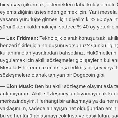
bir yasayı çıkarmak, eklemekten daha kolay olmalı.
eylemsizliğinin üstesinden gelmek için. Yani mesela t
yasanın yürürlüğe girmesi için diyelim ki % 60 oya ih
yürürlükten kaldırmak için sadece % 40 oy yeterli olm
― Lex Fridman:
Teknolojik olarak konuşursak, akıl
benzeri fikirler için ne düşünüyorsunuz? Çünkü ilgin
kullanımı olan yasalardan bahsettiniz. Hükümetlerin 
uygulamak için akıllı sözleşmeler gibi şeylerin kulla
Mesela Ethereum üzerine inşa edilmiş bir şey veya bel
sözleşmelere olanak tanıyan bir Dogecoin gibi.
― Elon Musk:
Ben bu akıllı sözleşme olayını asla t
anlamıyorum. Akıllı sözleşmeyi anlayamayacak kada
merkezindeyim. Herhangi bir anlaşmaya ya da her n
yaklaşımım, sadece anlayışın net olduğundan emin o
bu ve her türlü anlaşmayı çok kısa ve basit tutun, sad