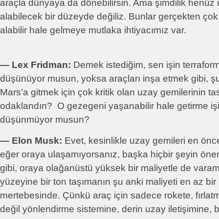
araçla dünyaya da dönebilirsin. Ama şimdilik henüz u
alabilecek bir düzeyde değiliz. Bunlar gerçekten çok m
alabilir hale gelmeye mutlaka ihtiyacımız var.
― Lex Fridman:
Demek istediğim, sen işin terrafo
düşünüyor musun, yoksa araçları inşa etmek gibi, 
Mars’a gitmek için çok kritik olan uzay gemilerinin t
odaklandın? O gezegeni yaşanabilir hale getirme işin
düşünmüyor musun?
― Elon Musk:
Evet, kesinlikle uzay gemileri en önce
eğer oraya ulaşamıyorsanız, başka hiçbir şeyin öne
gibi, oraya olağanüstü yüksek bir maliyetle de vara
yüzeyine bir ton taşımanın şu anki maliyeti en az bir 
mertebesinde. Çünkü araç için sadece rokete, fırlat
değil yönlendirme sistemine, derin uzay iletişimine, bi