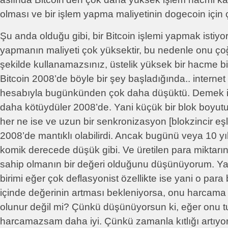
olması ve bir işlem yapma maliyetinin dogecoin için 
Şu anda olduğu gibi, bir Bitcoin işlemi yapmak istiyo
yapmanın maliyeti çok yüksektir, bu nedenle onu çoğu
şekilde kullanamazsınız, üstelik yüksek bir hacme b
Bitcoin 2008’de böyle bir şey başladığında.. internet
hesabıyla bugünkünden çok daha düşüktü. Demek is
daha kötüydüler 2008’de. Yani küçük bir blok boyu
her ne ise ve uzun bir senkronizasyon [blokzincir eş
2008’de mantıklı olabilirdi. Ancak bugünü veya 10 yıl
komik derecede düşük gibi. Ve üretilen para miktarın
sahip olmanın bir değeri olduğunu düşünüyorum. Yan
birimi eğer çok deflasyonist özellikte ise yani o para
içinde değerinin artması bekleniyorsa, onu harcama
olunur değil mi? Çünkü düşünüyorsun ki, eğer onu 
harcamazsam daha iyi. Çünkü zamanla kıtlığı artıyor