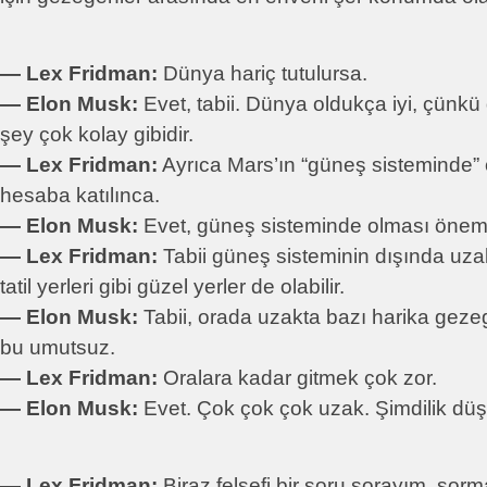
― Lex Fridman:
Dünya hariç tutulursa.
― Elon Musk:
Evet, tabii. Dünya oldukça iyi, çünk
şey çok kolay gibidir.
― Lex Fridman:
Ayrıca Mars’ın “güneş sisteminde” 
hesaba katılınca.
― Elon Musk:
Evet, güneş sisteminde olması öneml
― Lex Fridman:
Tabii güneş sisteminin dışında uzak
tatil yerleri gibi güzel yerler de olabilir.
― Elon Musk:
Tabii, orada uzakta bazı harika gezeg
bu umutsuz.
― Lex Fridman:
Oralara kadar gitmek çok zor.
― Elon Musk:
Evet. Çok çok çok uzak. Şimdilik dü
― Lex Fridman:
Biraz felsefi bir soru sorayım, sorm