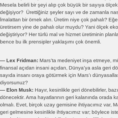
Mesela belirli bir şeyi alıp çok büyük bir sayıya ölçekl
değişiyor? Ürettiğiniz şeyler sayı ve de zamanla nası
İmalattan bir örnek alın. Üretim niye çok pahalı? Eğe
üretirsem yine de pahalı olur muydu? Yani ölçek eko
değiştiriyor? Her türlü mal ve hizmet üretiminin plan
bence bu ilk prensipler yaklaşımı çok önemli.
― Lex Fridman:
Mars’ta medeniyet inşa etmeye, mü
finansal açıdan insani açıdan, Dünya’ya asla geri
sayıda insanı oraya götürmek için Mars’ı dünyasall
diyorsunuz?
― Elon Musk:
Hayır, kesinlikle geri dönebilirler, ba
dönecektir. Ama hayatlarının geri kalanında orada k
olmalı. Evet, birçok uzay gemisine ihtiyacımız var, M
geri gelmesine kesinlikle ihtiyacımız var; böylece ist