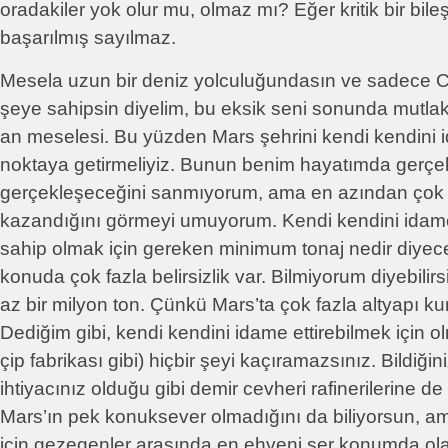
oradakiler yok olur mu, olmaz mı? Eğer kritik bir bile
başarılmış sayılmaz.
Mesela uzun bir deniz yolculuğundasın ve sadece C 
şeye sahipsin diyelim, bu eksik seni sonunda mutla
an meselesi. Bu yüzden Mars şehrini kendi kendini id
noktaya getirmeliyiz. Bunun benim hayatımda gerçe
gerçekleşeceğini sanmıyorum, ama en azından çok 
kazandığını görmeyi umuyorum. Kendi kendini idame 
sahip olmak için gereken minimum tonaj nedir diye
konuda çok fazla belirsizlik var. Bilmiyorum diyebili
az bir milyon ton. Çünkü Mars’ta çok fazla altyapı k
Dediğim gibi, kendi kendini idame ettirebilmek için 
çip fabrikası gibi) hiçbir şeyi kaçıramazsınız. Bildiği
ihtiyacınız olduğu gibi demir cevheri rafinerilerine de 
Mars’ın pek konuksever olmadığını da biliyorsun, a
için gezegenler arasında en ehveni şer konumda olanı