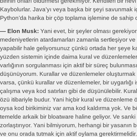
birinin onları öldürmesi gerekmiyor. Kendileri bir nevi 
Kaybolurlar. Java’yı veya başka bir şeyi savunmak iç
Python’da harika bir çöp toplama işlemine de sahip ol
― Elon Musk:
Yani evet, bir şeyler olması gerekiyo
medeniyetlerin atardamarları zamanla sertleşiyor ve 
yapabilir hale geliyorsunuz çünkü ortada her şeye kar
yüzden sistemin içinde daima kural ve düzenlemeleri
varlığının sorgulanması için aktif bir süreç bulunması
düşünüyorum. Kurallar ve düzenlemeler oluşturmak iç
varsa, çünkü kurallar ve düzenlemeler, bir uygarlığı
çalışma veya kod satırları gibi de düşünülebilir. Kur
özü itibariyle budur. Yani hiçbir kural ve düzenleme
oysa kod birikiminiz var ama kod kaldırma yok. Ve b
temelde arkaik bir bloatware haline geliyor. Ve sanki i
zorlaştırıyor. Yani bilmiyorum, herhangi bir yasanın b
ve onu orada tutmak için aktif oylama gerektirmelidir