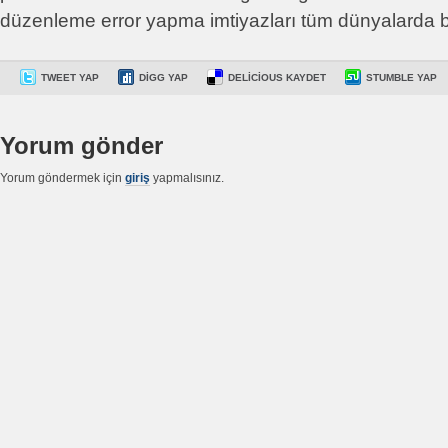
düzenleme error yapma imtiyazları tüm dünyalarda bak
TWEET YAP
DIGG YAP
DELICIOUS KAYDET
STUMBLE YAP
Yorum gönder
Yorum göndermek için
giriş
yapmalısınız.