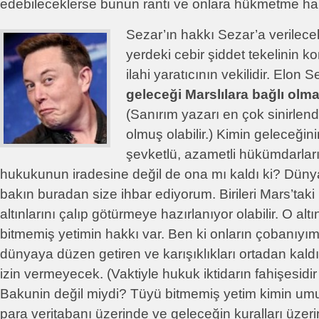
edebileceklerse bunun rantı ve onlara hükmetme ha
Sezar’ın hakkı Sezar’a verilece
yerdeki cebir şiddet tekelinin k
ilahi yaratıcının vekilidir. Elon S
geleceği Marslılara bağlı olma
(Sanırım yazarı en çok sinirlen
olmuş olabilir.) Kimin geleceğin
şevketlü, azametli hükümdarları
hukukunun iradesine değil de ona mı kaldı ki? Düny
bakın buradan size ihbar ediyorum. Birileri Mars’ta
altınlarını çalıp götürmeye hazırlanıyor olabilir. O alt
bitmemiş yetimin hakkı var. Ben ki onların çobanıyı
dünyaya düzen getiren ve karışıklıkları ortadan kald
izin vermeyecek. (Vaktiyle hukuk iktidarın fahişesidir
Bakunin değil miydi? Tüyü bitmemiş yetim kimin um
para veritabanı üzerinde ve geleceğin kuralları üzer