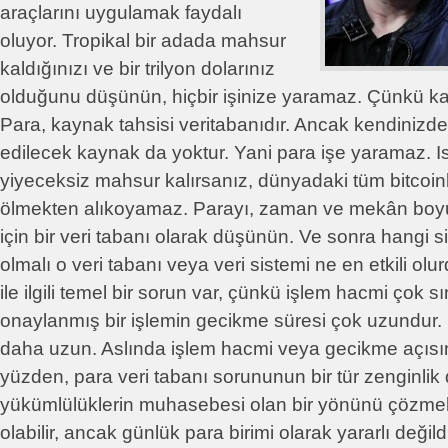
araçlarını uygulamak faydalı
oluyor. Tropikal bir adada mahsur
kaldığınızı ve bir trilyon dolarınız
olduğunu düşünün, hiçbir işinize yaramaz. Çünkü ka
Para, kaynak tahsisi veritabanıdır. Ancak kendinizd
edilecek kaynak da yoktur. Yani para işe yaramaz. I
yiyeceksiz mahsur kalırsanız, dünyadaki tüm bitcoinle
ölmekten alıkoyamaz. Parayı, zaman ve mekân boyu
için bir veri tabanı olarak düşünün. Ve sonra hangi 
olmalı o veri tabanı veya veri sistemi ne en etkili olur
ile ilgili temel bir sorun var, çünkü işlem hacmi çok 
onaylanmış bir işlemin gecikme süresi çok uzundur. 
daha uzun. Aslında işlem hacmi veya gecikme açısın
yüzden, para veri tabanı sorununun bir tür zenginlik
yükümlülüklerin muhasebesi olan bir yönünü çözmek i
olabilir, ancak günlük para birimi olarak yararlı değildi