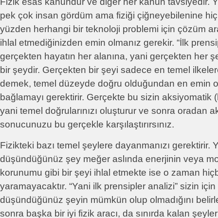
Fizik esas kanundur ve diğer her kanun tavsiyedir. Y
pek çok insan gördüm ama fiziği çiğneyebilenine hiç
yüzden herhangi bir teknoloji problemi için çözüm ara
ihlal etmediğinizden emin olmanız gerekir. “İlk prensip
gerçekten hayatın her alanına, yani gerçekten her 
bir şeydir. Gerçekten bir şeyi sadece en temel ilkele
demek, temel düzeyde doğru olduğundan en emin 
bağlamayı gerektirir. Gerçekte bu sizin aksiyomatik (b
yani temel doğrularınızı oluşturur ve sonra oradan ak
sonucunuzu bu gerçekle karşılaştırırsınız.
Fizikteki bazı temel şeylere dayanmanızı gerektirir.
düşündüğünüz şey meğer aslında enerjinin veya 
korunumu gibi bir şeyi ihlal etmekte ise o zaman hiçb
yaramayacaktır. “Yani ilk prensipler analizi” sizin için
düşündüğünüz şeyin mümkün olup olmadığını belirl
sonra başka bir iyi fizik aracı, da sınırda kalan şeyle