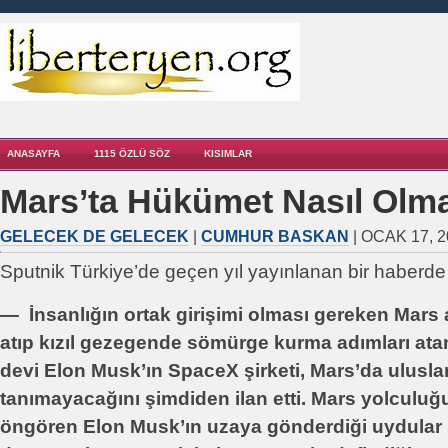
ANASAYFA
1115 ÖZLÜ SÖZ
KISIMLAR
Mars’ta Hükümet Nasıl Olma
GELECEK DE GELECEK
|
CUMHUR BASKAN
| OCAK 17, 2
Sputnik Türkiye’de geçen yıl yayınlanan bir haberde d
― İnsanlığın ortak girişimi olması gereken Mars a
atıp kızıl gezegende sömürge kurma adımları atan
devi Elon Musk’ın SpaceX şirketi, Mars’da ulusl
tanımayacağını şimdiden ilan etti. Mars yolculuğu 
öngören Elon Musk’ın uzaya gönderdiği uydular