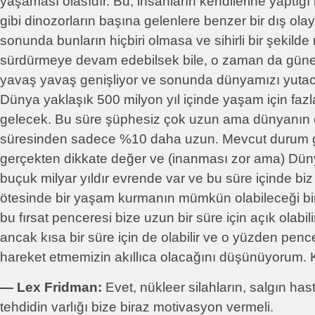
yaşaması olasıdır. Bu, insanların kendilerine yaptığı 
gibi dinozorların başına gelenlere benzer bir dış olay
sonunda bunların hiçbiri olmasa ve sihirli bir şekild
sürdürmeye devam edebilsek bile, o zaman da gün
yavaş yavaş genişliyor ve sonunda dünyamızı yuta
Dünya yaklaşık 500 milyon yıl içinde yaşam için fazla
gelecek. Bu süre şüphesiz çok uzun ama dünyanın 
süresinden sadece %10 daha uzun. Mevcut durum g
gerçekten dikkate değer ve (inanması zor ama) Düny
buçuk milyar yıldır evrende var ve bu süre içinde biz
ötesinde bir yaşam kurmanın mümkün olabileceği bi
bu fırsat penceresi bize uzun bir süre için açık olabil
ancak kısa bir süre için de olabilir ve o yüzden penc
hareket etmemizin akıllıca olacağını düşünüyorum. 
― Lex Fridman:
Evet, nükleer silahların, salgın hasta
tehdidin varlığı bize biraz motivasyon vermeli.