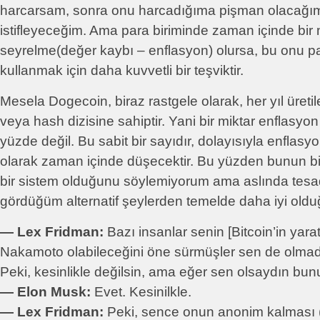
harcarsam, sonra onu harcadığıma pişman olacağım
istifleyeceğim. Ama para biriminde zaman içinde bir 
seyrelme(değer kaybı – enflasyon) olursa, bu onu pa
kullanmak için daha kuvvetli bir teşviktir.
Mesela Dogecoin, biraz rastgele olarak, her yıl üreti
veya hash dizisine sahiptir. Yani bir miktar enflasyo
yüzde değil. Bu sabit bir sayıdır, dolayısıyla enflas
olarak zaman içinde düşecektir. Bu yüzden bunun bir 
bir sistem olduğunu söylemiyorum ama aslında tesad
gördüğüm alternatif şeylerden temelde daha iyi ol
― Lex Fridman:
Bazı insanlar senin [Bitcoin’in yarat
Nakamoto olabileceğini öne sürmüşler sen de olmadı
Peki, kesinlikle değilsin, ama eğer sen olsaydın bun
― Elon Musk:
Evet. Kesinilkle.
― Lex Fridman:
Peki, sence onun anonim kalması (a