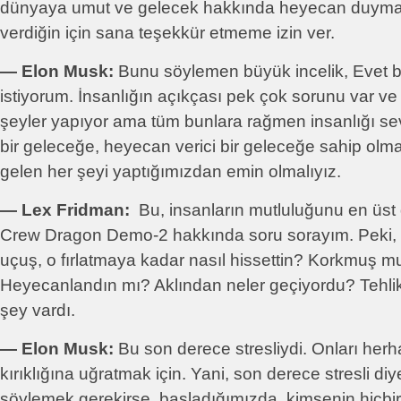
dünyaya umut ve gelecek hakkında heyecan duymas
verdiğin için sana teşekkür etmeme izin ver.
― Elon Musk:
Bunu söylemen büyük incelik, Evet
istiyorum. İnsanlığın açıkçası pek çok sorunu var ve
şeyler yapıyor ama tüm bunlara rağmen insanlığı se
bir geleceğe, heyecan verici bir geleceğe sahip olma
gelen her şeyi yaptığımızdan emin olmalıyız.
― Lex Fridman:
Bu, insanların mutluluğunu en üst d
Crew Dragon Demo-2 hakkında soru sorayım. Peki, in
uçuş, o fırlatmaya kadar nasıl hissettin? Korkmuş 
Heyecanlandın mı? Aklından neler geçiyordu? Tehli
şey vardı.
― Elon Musk:
Bu son derece stresliydi. Onları herha
kırıklığına uğratmak için. Yani, son derece stresli diy
söylemek gerekirse, başladığımızda, kimsenin hiçbi