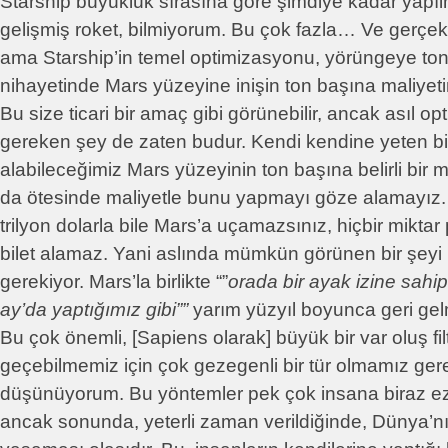
Starship büyüklük sırasına göre şimdiye kadar yapı
gelişmiş roket, bilmiyorum. Bu çok fazla… Ve gerçekt
ama Starship’in temel optimizasyonu, yörüngeye ton 
nihayetinde Mars yüzeyine inişin ton başına maliyetin
Bu size ticari bir amaç gibi görünebilir, ancak asıl op
gereken şey de zaten budur. Kendi kendine yeten bi
alabileceğimiz Mars yüzeyinin ton başına belirli bir m
da ötesinde maliyetle bunu yapmayı göze alamayız.
trilyon dolarla bile Mars’a uçamazsınız, hiçbir miktar
bilet alamaz. Yani aslında mümkün görünen bir şeyi
gerekiyor. Mars’la birlikte “”
orada bir ayak izine sahip
ay’da yaptığımız gibi””
yarım yüzyıl boyunca geri ge
Bu çok önemli, [Sapiens olarak] büyük bir var oluş fi
geçebilmemiz için çok gezegenli bir tür olmamız gere
düşünüyorum. Bu yöntemler pek çok insana biraz ezot
ancak sonunda, yeterli zaman verildiğinde, Dünya’nın