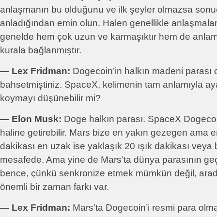
anlaşmanın bu olduğunu ve ilk şeyler olmazsa sonuç
anladığından emin olun. Halen genellikle anlaşmalar
genelde hem çok uzun ve karmaşıktır hem de anlamsız
kurala bağlanmıştır.
― Lex Fridman:
Dogecoin’in halkın madeni parası
bahsetmiştiniz. SpaceX, kelimenin tam anlamıyla a
koymayı düşünebilir mi?
― Elon Musk:
Doge halkın parası. SpaceX Dogecoin
haline getirebilir. Mars bize en yakın gezegen ama en
dakikası en uzak ise yaklaşık 20 ışık dakikası veya b
mesafede. Ama yine de Mars’ta dünya parasının geç
bence, çünkü senkronize etmek mümkün değil, arada
önemli bir zaman farkı var.
― Lex Fridman:
Mars’ta Dogecoin’i resmi para olma 