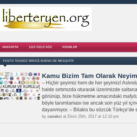
ANASAYFA
1115 ÖZLÜ SÖZ
KISIMLAR
POSTS TAGGED ‘BRUCE BUENO DE MESQUITA’
Kamu Bizim Tam Olarak Neyim
– Hiçbir şeyimiz hem de her şeyimiz! Aslınd
halde sırtımızda oturarak üzerimizde saltana
görünüp, bize hükmetme amacındaki mafyöz 
böyle tanımlaması ise ancak son yüz yıl için
dayanmıyor. – Bilakis bu sözcük Türkçe’de e
by
canakci
at Ekim 25th, 2017 at 12:10 pm