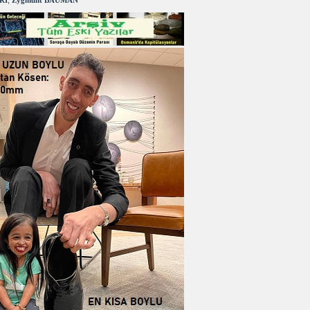
RI
,
Zygmunt BAUMAN