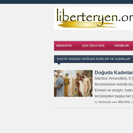
ANASAYFA
1115 ÖZLÜ SÖZ
KISIMLAR
POSTS TAGGED ‘DOĞUDA ESIRLER VE KADINLAR’
Doğuda Kadınlar 
İstanbul, Arnavutköy, 9
tercümanının evinde bul
Ermeni ve zengin, hatırı
tercümeden başka her şe
by
Helmuth von MOLTKE
at