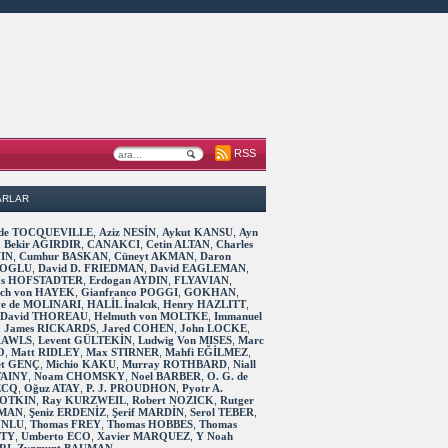
RSS
ARLAR
s de TOCQUEVILLE
,
Aziz NESİN
,
Aykut KANSU
,
Ayn
,
Bekir AĞIRDIR
,
CANAKCI
,
Cetin ALTAN
,
Charles
IN
,
Cumhur BASKAN
,
Cüneyt AKMAN
,
Daron
OGLU
,
David D. FRIEDMAN
,
David EAGLEMAN
,
as HOFSTADTER
,
Erdogan AYDIN
,
FLYAVIAN
,
rich von HAYEK
,
Gianfranco POGGI
,
GOKHAN
,
ve de MOLINARI
,
HALİL İnalcık
,
Henry HAZLITT
,
 David THOREAU
,
Helmuth von MOLTKE
,
Immanuel
,
James RICKARDS
,
Jared COHEN
,
John LOCKE
,
RAWLS
,
Levent GÜLTEKİN
,
Ludwig Von MISES
,
Marc
O
,
Matt RIDLEY
,
Max STIRNER
,
Mahfi EĞİLMEZ
,
t GENÇ
,
Michio KAKU
,
Murray ROTHBARD
,
Niall
TAINY
,
Noam CHOMSKY
,
Noel BARBER
,
O. G. de
ECQ
,
Oğuz ATAY
,
P. J. PROUDHON
,
Pyotr A.
OTKIN
,
Ray KURZWEIL
,
Robert NOZICK
,
Rutger
MAN
,
Şeniz ERDENİZ
,
Şerif MARDİN
,
Serol TEBER
,
 UNLU
,
Thomas FREY
,
Thomas HOBBES
,
Thomas
TTY
,
Umberto ECO
,
Xavier MARQUEZ
,
Y Noah