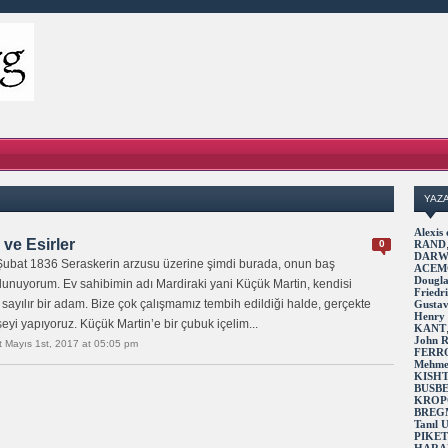
YAZ
Alexi
ve Esirler
0
RAND
DARW
 Şubat 1836 Seraskerin arzusu üzerine şimdi burada, onun baş
ACEM
Dougl
unuyorum. Ev sahibimin adı Mardiraki yani Küçük Martin, kendisi
Fried
 sayılır bir adam. Bize çok çalışmamız tembih edildiği halde, gerçekte
Gusta
Henry
yi yapıyoruz. Küçük Martin’e bir çubuk içelim...
KANT
John 
 Mayıs 1st, 2017 at 05:05 pm
FERR
Mehme
KISH
BUSB
KROP
BREG
Tanıl
PIKE