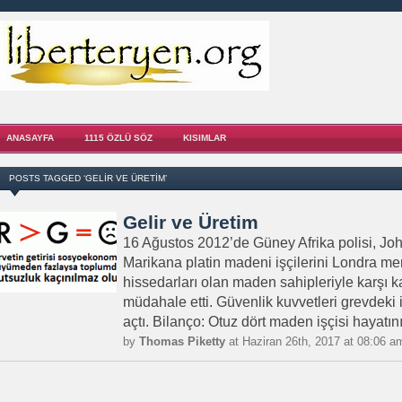
ANASAYFA
1115 ÖZLÜ SÖZ
KISIMLAR
POSTS TAGGED ‘GELIR VE ÜRETIM’
Gelir ve Üretim
16 Ağustos 2012’de Güney Afrika polisi, Jo
Marikana platin madeni işçilerini Londra mer
hissedarları olan maden sahipleriyle karşı k
müdahale etti. Güvenlik kuvvetleri grevdeki 
açtı. Bilanço: Otuz dört maden işçisi hayatını 
by
Thomas Piketty
at Haziran 26th, 2017 at 08:06 a