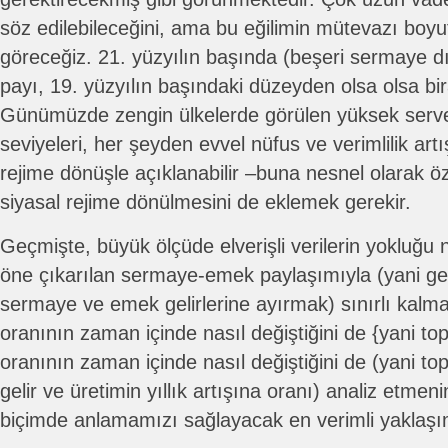
söz edilebileceğini, ama bu eğilimin mütevazı boyut
göreceğiz. 21. yüzyılın başında (beşeri sermaye d
payı, 19. yüzyılın başındaki düzeyden olsa olsa bi
Günümüzde zengin ülkelerde görülen yüksek serve
seviyeleri, her şeyden evvel nüfus ve verimlilik artı
rejime dönüşle açıklanabilir –buna nesnel olarak ö
siyasal rejime dönülmesini de eklemek gerekir.
Geçmişte, büyük ölçüde elverişli verilerin yokluğu
öne çıkarılan sermaye-emek paylaşımıyla (yani geli
sermaye ve emek gelirlerine ayırmak) sınırlı kalma
oranının zaman içinde nasıl değiştiğini de {yani t
oranının zaman içinde nasıl değiştiğini de (yani to
gelir ve üretimin yıllık artışına oranı) analiz etme
biçimde anlamamızı sağlayacak en verimli yaklaşı