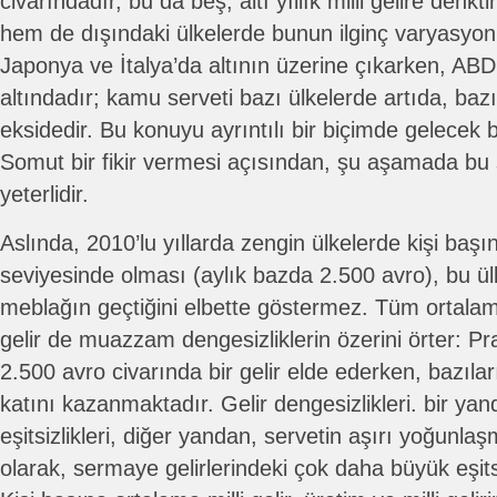
civarındadır, bu da beş, altı yıllık milli gelire denk
hem de dışındaki ülkelerde bunun ilginç varyasyonl
Japonya ve İtalya’da altının üzerine çıkarken, AB
altındadır; kamu serveti bazı ülkelerde artıda, bazı
eksidedir. Bu konuyu ayrıntılı bir biçimde gelecek 
Somut bir fikir vermesi açısından, şu aşamada bu 
yeterlidir.
Aslında, 2010’lu yıllarda zengin ülkelerde kişi başın
seviyesinde olması (aylık bazda 2.500 avro), bu ül
meblağın geçtiğini elbette göstermez. Tüm ortalam
gelir de muazzam dengesizliklerin özerini örter: Pr
2.500 avro civarında bir gelir elde ederken, bazıla
katını kazanmaktadır. Gelir dengesizlikleri. bir yan
eşitsizlikleri, diğer yandan, servetin aşırı yoğunla
olarak, sermaye gelirlerindeki çok daha büyük eşits