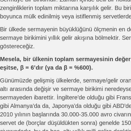
zenginliklerin toplam miktarına karşılık gelir. Bu bir
boyunca mülk edinilmiş veya istiflenmiş servetlerd
Bir ülkede sermayenin büyüklüğünü ölçmenin en doğ
sermaye birikimini yıllık gelir akışına bölmektir. S
göstereceğiz.
Mesela, bir ülkenin toplam sermayesinin değeri al
eşitse, β = 6’dır (ya da β = %600).
Günümüzde gelişmiş ülkelerde, sermaye/gelir oran
altı arasında değişir ve sermaye birikimi neredeys
sermayeden ibarettir. İngiltere’de olduğu gibi Fran
gibi Almanya’da da, Japonya’da olduğu gibi ABD’de d
2010 yılının başlarında 30.000-35.000 avro civarın
servet de (borçlar düşüldükten sonra) genelde 15