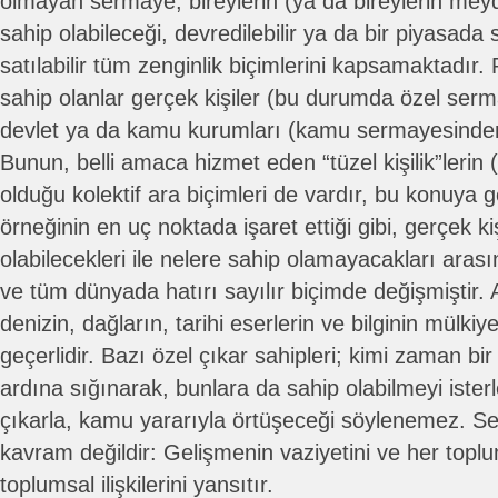
olmayan sermaye, bireylerin (ya da bireylerin meyd
sahip olabileceği, devredilebilir ya da bir piyasada s
satılabilir tüm zenginlik biçimlerini kapsamaktadır.
sahip olanlar gerçek kişiler (bu durumda özel ser
devlet ya da kamu kurumları (kamu sermayesinden s
Bunun, belli amaca hizmet eden “tüzel kişilik”lerin (v
olduğu kolektif ara biçimleri de vardır, bu konuya g
örneğinin en uç noktada işaret ettiği gibi, gerçek ki
olabilecekleri ile nelere sahip olamayacakları aras
ve tüm dünyada hatırı sayılır biçimde değişmiştir.
denizin, dağların, tarihi eserlerin ve bilginin mülki
geçerlidir. Bazı özel çıkar sahipleri; kimi zaman bir
ardına sığınarak, bunlara da sahip olabilmeyi iste
çıkarla, kamu yararıyla örtüşeceği söylenemez. S
kavram değildir: Gelişmenin vaziyetini ve her top
toplumsal ilişkilerini yansıtır.