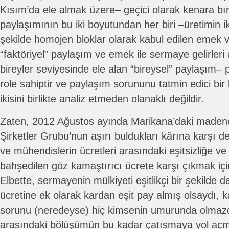
Kısım’da ele almak üzere– geçici olarak kenara bır
paylaşımının bu iki boyutundan her biri –üretimin ik
şekilde homojen bloklar olarak kabul edilen emek 
“faktöriyel” paylaşım ve emek ile sermaye gelirleri a
bireyler seviyesinde ele alan “bireysel” paylaşım– p
role sahiptir ve paylaşım sorununu tatmin edici bir
ikisini birlikte analiz etmeden olanaklı değildir.
Zaten, 2012 Ağustos ayında Marikana’daki madenc
Şirketler Grubu’nun aşırı buldukları kârına karşı de
ve mühendislerin ücretleri arasındaki eşitsizliğe
bahşedilen göz kamaştırıcı ücrete karşı çıkmak için
Elbette, sermayenin mülkiyeti eşitlikçi bir şekilde d
ücretine ek olarak kardan eşit pay almış olsaydı, k
sorunu (neredeyse) hiç kimsenin umurunda olma
arasındaki bölüşümün bu kadar çatışmaya yol açm