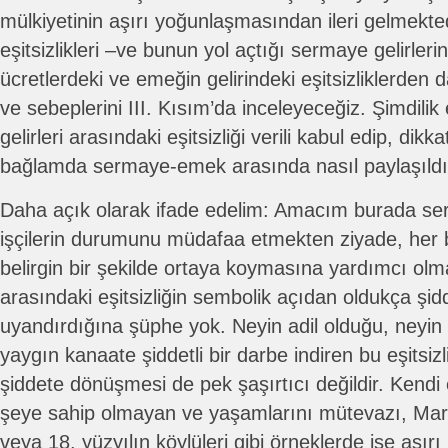
mülkiyetinin aşırı yoğunlaşmasından ileri gelmekte
eşitsizlikleri –ve bunun yol açtığı sermaye gelirlerin
ücretlerdeki ve emeğin gelirindeki eşitsizliklerden
ve sebeplerini III. Kısım’da inceleyeceğiz. Şimdil
gelirleri arasındaki eşitsizliği verili kabul edip, dikka
bağlamda sermaye-emek arasında nasıl paylaşıldı
Daha açık olarak ifade edelim: Amacım burada ser
işçilerin durumunu müdafaa etmekten ziyade, her 
belirgin bir şekilde ortaya koymasına yardımcı o
arasındaki eşitsizliğin sembolik açıdan oldukça şidd
uyandırdığına şüphe yok. Neyin adil olduğu, neyin
yaygın kanaate şiddetli bir darbe indiren bu eşitsizl
şiddete dönüşmesi de pek şaşırtıcı değildir. Kend
şeye sahip olmayan ve yaşamlarını mütevazı, Mar
veya 18. yüzyılın köylüleri gibi örneklerde ise aşır