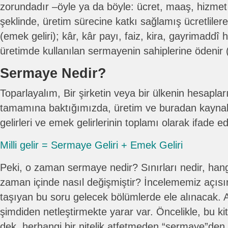
zorundadır –öyle ya da böyle: ücret, maaş, hizmet k
şeklinde, üretim sürecine katkı sağlamış ücretlilere
(emek geliri); kâr, kâr payı, faiz, kira, gayrimaddî
üretimde kullanılan sermayenin sahiplerine ödenir (
Sermaye Nedir?
Toparlayalım, Bir şirketin veya bir ülkenin hesapla
tamamına baktığımızda, üretim ve buradan kaynak
gelirleri ve emek gelirlerinin toplamı olarak ifade edil
Milli gelir = Sermaye Geliri + Emek Geliri
Peki, o zaman sermaye nedir? Sınırları nedir, hangi 
zaman içinde nasıl değişmiştir? İncelememiz açı
taşıyan bu soru gelecek bölümlerde ele alınacak. 
şimdiden netleştirmekte yarar var. Öncelikle, bu 
dek, herhangi bir nitelik atfetmeden “sermaye”den 