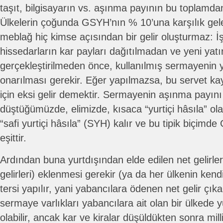
taşıt, bilgisayarın vs. aşınma payının bu toplamda
Ülkelerin çoğunda GSYH’nın % 10’una karşılık gel
meblağ hiç kimse açısından bir gelir oluşturmaz: İşç
hissedarların kar payları dağıtılmadan ve yeni yatı
gerçekleştirilmeden önce, kullanılmış sermayenin 
onarılması gerekir. Eğer yapılmazsa, bu servet kay
için eksi gelir demektir. Sermayenin aşınma payı
düştüğümüzde, elimizde, kısaca “yurtiçi hâsıla” ol
“safi yurtiçi hâsıla” (SYH) kalır ve bu tipik biçim
eşittir.
Ardından buna yurtdışından elde edilen net gelirler
gelirleri) eklenmesi gerekir (ya da her ülkenin ke
tersi yapılır, yani yabancılara ödenen net gelir çıkar
sermaye varlıkları yabancılara ait olan bir ülkede y
olabilir, ancak kar ve kiralar düşüldükten sonra mill