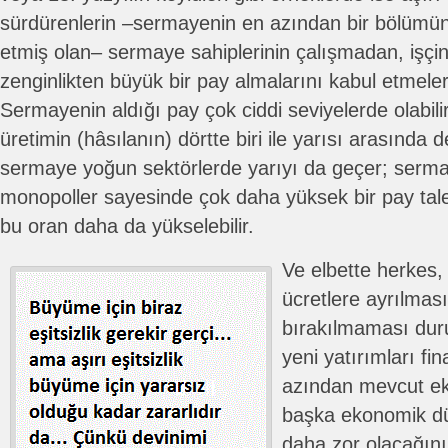
sürdürenlerin –sermayenin en azından bir bölümün
etmiş olan– sermaye sahiplerinin çalışmadan, işçin
zenginlikten büyük bir pay almalarını kabul etmeleri
Sermayenin aldığı pay çok ciddi seviyelerde olabilir
üretimin (hâsılanın) dörtte biri ile yarısı arasında d
sermaye yoğun sektörlerde yarıyı da geçer; sermay
monopoller sayesinde çok daha yüksek bir pay tale
bu oran daha da yükselebilir.
Ve elbette herkes,
ücretlere ayrılması
bırakılmaması du
yeni yatırımları fi
azından mevcut ek
başka ekonomik dü
daha zor olacağını