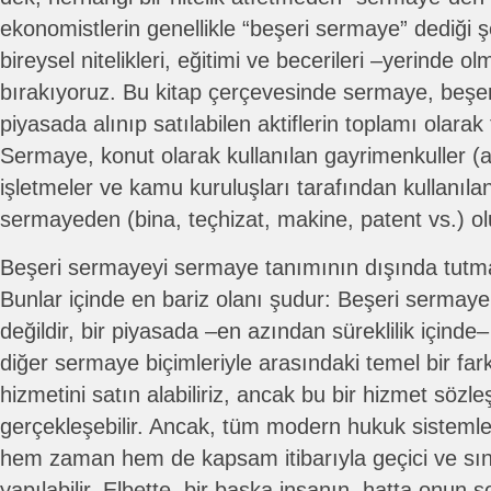
ekonomistlerin genellikle “beşeri sermaye” dediği ş
bireysel nitelikleri, eğitimi ve becerileri –yerinde
bırakıyoruz. Bu kitap çerçevesinde sermaye, beşer
piyasada alınıp satılabilen aktiflerin toplamı olara
Sermaye, konut olarak kullanılan gayrimenkuller (a
işletmeler ve kamu kuruluşları tarafından kullanıla
sermayeden (bina, teçhizat, makine, patent vs.) ol
Beşeri sermayeyi sermaye tanımının dışında tutma
Bunlar içinde en bariz olanı şudur: Beşeri sermaye
değildir, bir piyasada –en azından süreklilik içinde
diğer sermaye biçimleriyle arasındaki temel bir fark
hizmetini satın alabiliriz, ancak bu bir hizmet söz
gerçekleşebilir. Ancak, tüm modern hukuk sistemle
hem zaman hem de kapsam itibarıyla geçici ve sını
yapılabilir. Elbette, bir başka insanın, hatta onun 