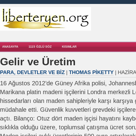
ANASAYFA
1115 ÖZLÜ SÖZ
KISIMLAR
Gelir ve Üretim
PARA, DEVLETLER VE BIZ
|
THOMAS PIKETTY
| HAZIRA
16 Ağustos 2012’de Güney Afrika polisi, Johannes
Marikana platin madeni işçilerini Londra merkezli L
hissedarları olan maden sahipleriyle karşı karşıya
müdahale etti. Güvenlik kuvvetleri grevdeki işçile
açtı. Bilanço: Otuz dört maden işçisi hayatını kayb
sıklıkla olduğu üzere, toplumsal çatışma ücret so