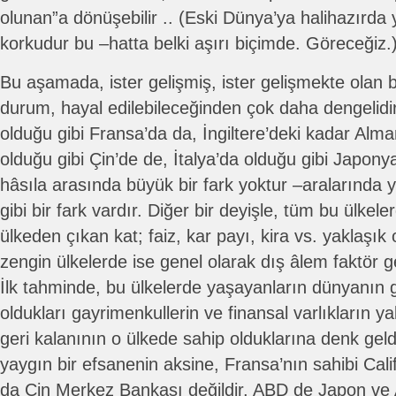
olunan”a dönüşebilir .. (Eski Dünya’ya halihazırda 
korkudur bu –hatta belki aşırı biçimde. Göreceğiz.
Bu aşamada, ister gelişmiş, ister gelişmekte olan 
durum, hayal edilebileceğinden çok daha dengeli
olduğu gibi Fransa’da da, İngiltere’deki kadar Alma
olduğu gibi Çin’de de, İtalya’da olduğu gibi Japonya’d
hâsıla arasında büyük bir fark yoktur –aralarında
gibi bir fark vardır. Diğer bir deyişle, tüm bu ülkel
ülkeden çıkan kat; faiz, kar payı, kira vs. yaklaşık o
zengin ülkelerde ise genel olarak dış âlem faktör gel
İlk tahminde, bu ülkelerde yaşayanların dünyanın 
oldukları gayrimenkullerin ve finansal varlıkların y
geri kalanının o ülkede sahip olduklarına denk geldi
yaygın bir efsanenin aksine, Fransa’nın sahibi Calif
da Çin Merkez Bankası değildir, ABD de Japon ve A