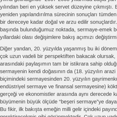
yılından beri en yüksek servet düzeyine çıkmıştı. 
yeniden yapılandırılma sürecinin sonuçları tümden 
bir dereceye kadar doğal ve arzu edilir sonuçlardır
başında bulunduğumuz noktada, sermaye-emek b
yıllardaki olası değişimlere bakış açımızı değiştirmi
Diğer yandan, 20. yüzyılda yaşanmış bu iki dönem
çok uzun vadeli bir perspektiften bakacak olursa
arasındaki paylaşımın tam bir istikrara sahip olduğ
sermayenin kendi doğasının da (18. yüzyılın arazi 
biçimindeki sermayesinden 20. yüzyılın gayrimenk
endüstriyel sermaye ve finansal sermayesine) kök
gerçeği ve ekonomistler arasında aynı derecede 
büyümenin büyük ölçüde “beşeri sermaye”ye dayandı
Bu fikir, ilk bakışta emeğin milli gelir içindeki payı
gerektirecekmiş gibi görünmektedir. Çok uzun vade