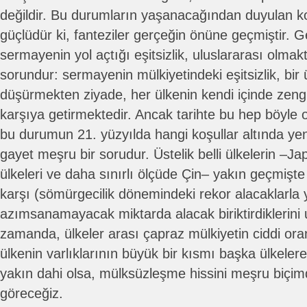
değildir. Bu durumların yaşanacağından duyulan k
güçlüdür ki, fanteziler gerçeğin önüne geçmiştir.
sermayenin yol açtığı eşitsizlik, uluslararası olmak
sorundur: sermayenin mülkiyetindeki eşitsizlik, bir 
düşürmekten ziyade, her ülkenin kendi içinde zengi
karşıya getirmektedir. Ancak tarihte bu hep böyle 
bu durumun 21. yüzyılda hangi koşullar altında yen
gayet meşru bir sorudur. Üstelik belli ülkelerin –J
ülkeleri ve daha sınırlı ölçüde Çin– yakın geçmişt
karşı (sömürgecilik dönemindeki rekor alacaklarla
azımsanamayacak miktarda alacak biriktirdiklerini
zamanda, ülkeler arası çapraz mülkiyetin ciddi or
ülkenin varlıklarının büyük bir kısmı başka ülkelere 
yakın dahi olsa, mülksüzleşme hissini meşru biçimd
göreceğiz.