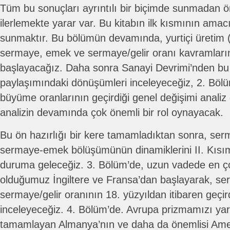
Tüm bu sonuçları ayrıntılı bir biçimde sunmadan 
ilerlemekte yarar var. Bu kitabın ilk kısmının amac
sunmaktır. Bu bölümün devamında, yurtiçi üretim (hâs
sermaye, emek ve sermaye/gelir oranı kavramların
başlayacağız. Daha sonra Sanayi Devrimi’nden bu 
paylaşımındaki dönüşümleri inceleyeceğiz, 2. Böl
büyüme oranlarının geçirdiği genel değişimi analiz
analizin devamında çok önemli bir rol oynayacak.
Bu ön hazırlığı bir kere tamamladıktan sonra, serm
sermaye-emek bölüşümünün dinamiklerini II. Kısım
duruma geleceğiz. 3. Bölüm’de, uzun vadede en ço
olduğumuz İngiltere ve Fransa’dan başlayarak, ser
sermaye/gelir oranının 18. yüzyıldan itibaren geçir
inceleyeceğiz. 4. Bölüm’de. Avrupa prizmamızı yara
tamamlayan Almanya’nın ve daha da önemlisi Ame