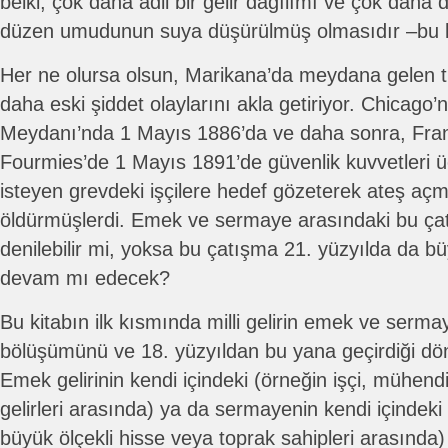
belki, çok daha adil bir gelir dağılımı ve çok daha
düzen umudunun suya düşürülmüş olmasıdır –bu k
Her ne olursa olsun, Marikana’da meydana gelen tra
daha eski şiddet olaylarını akla getiriyor. Chicag
Meydanı’nda 1 Mayıs 1886’da ve daha sonra, Fran
Fourmies’de 1 Mayıs 1891’de güvenlik kuvvetleri ücr
isteyen grevdeki işçilere hedef gözeterek ateş açmı
öldürmüşlerdi. Emek ve sermaye arasındaki bu çat
denilebilir mi, yoksa bu çatışma 21. yüzyılda da 
devam mı edecek?
Bu kitabın ilk kısmında milli gelirin emek ve serm
bölüşümünü ve 18. yüzyıldan bu yana geçirdiği dön
Emek gelirinin kendi içindeki (örneğin işçi, mühendi
gelirleri arasında) ya da sermayenin kendi içindeki
büyük ölçekli hisse veya toprak sahipleri arasında) eş