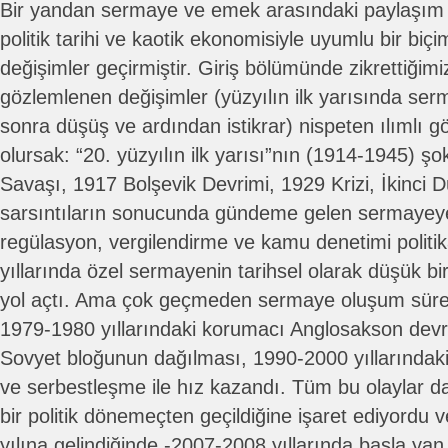
Bir yandan sermaye ve emek arasındaki paylaşım m
politik tarihi ve kaotik ekonomisiyle uyumlu bir biç
değişimler geçirmiştir. Giriş bölümünde zikrettiğimi
gözlemlenen değişimler (yüzyılın ilk yarısında ser
sonra düşüş ve ardından istikrar) nispeten ılımlı 
olursak: “20. yüzyılın ilk yarısı”nın (1914-1945) şo
Savaşı, 1917 Bolşevik Devrimi, 1929 Krizi, İkinci
sarsıntıların sonucunda gündeme gelen sermayeye
regülasyon, vergilendirme ve kamu denetimi politi
yıllarında özel sermayenin tarihsel olarak düşük bi
yol açtı. Ama çok geçmeden sermaye oluşum süreci
1979-1980 yıllarındaki korumacı Anglosakson devri
Sovyet bloğunun dağılması, 1990-2000 yıllarındaki
ve serbestleşme ile hız kazandı. Tüm bu olaylar d
bir politik dönemeçten geçildiğine işaret ediyordu
yılına gelindiğinde -2007-2008 yıllarında başla ya