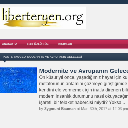
ANASAYFA
1115 ÖZLÜ SÖZ
KISIMLAR
POSTS TAGGED ‘MODERNITE VE AVRUPANIN GELECEĞI’
Modernite ve Avrupanın Gelec
On küsur yıl önce, yaşadığımız hayat için kull
metaforunun anlamını çözmeye giriştiğimde
kendini ele vermemek için inatla direnen bil
modern insanlık durumunu nasıl okuyacağımız
işareti, bir felaket habercisi miydi? Yoksa...
by
Zygmunt Bauman
at Mart 30th, 2017 at 12:03 pm