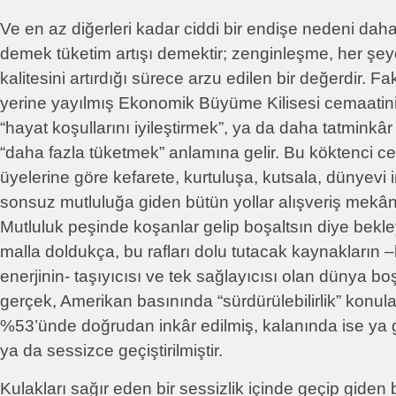
Ve en az diğerleri kadar ciddi bir endişe nedeni daha 
demek tüketim artışı demektir; zenginleşme, her ş
kalitesini artırdığı sürece arzu edilen bir değerdir. 
yerine yayılmış Ekonomik Büyüme Kilisesi cemaatini
“hayat koşullarını iyileştirmek”, ya da daha tatmin
“daha fazla tüketmek” anlamına gelir. Bu köktenci c
üyelerine göre kefarete, kurtuluşa, kutsala, dünyevi
sonsuz mutluluğa giden bütün yollar alışveriş mekân
Mutluluk peşinde koşanlar gelip boşaltsın diye bekle
malla doldukça, bu rafları dolu tutacak kaynakların
enerjinin- taşıyıcısı ve tek sağlayıcısı olan dünya b
gerçek, Amerikan basınında “sürdürülebilirlik” konula
%53’ünde doğrudan inkâr edilmiş, kalanında ise ya
ya da sessizce geçiştirilmiştir.
Kulakları sağır eden bir sessizlik içinde geçip giden 