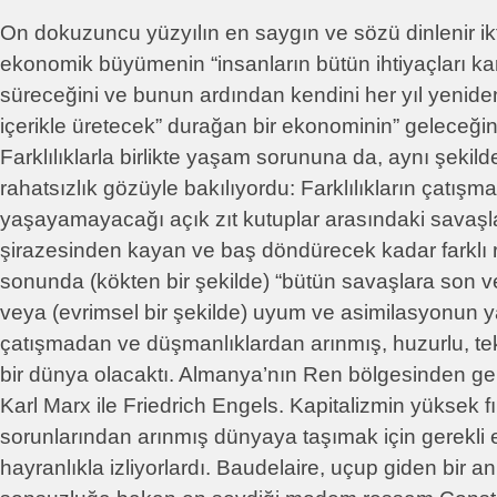
On dokuzuncu yüzyılın en saygın ve sözü dinlenir ikt
ekonomik büyümenin “insanların bütün ihtiyaçları ka
süreceğini ve bunun ardından kendini her yıl yenide
içerikle üretecek” durağan bir ekonominin” geleceği
Farklılıklarla birlikte yaşam sorununa da, aynı şekilde
rahatsızlık gözüyle bakılıyordu: Farklılıkların çatışma
yaşayamayacağı açık zıt kutuplar arasındaki savaşla
şirazesinden kayan ve baş döndürecek kadar farklı 
sonunda (kökten bir şekilde) “bütün savaşlara son v
veya (evrimsel bir şekilde) uyum ve asimilasyonun ya
çatışmadan ve düşmanlıklardan arınmış, huzurlu, tek 
bir dünya olacaktı. Almanya’nın Ren bölgesinden gele
Karl Marx ile Friedrich Engels. Kapitalizmin yüksek fır
sorunlarından arınmış dünyaya taşımak için gerekli e
hayranlıkla izliyorlardı. Baudelaire, uçup giden bir a