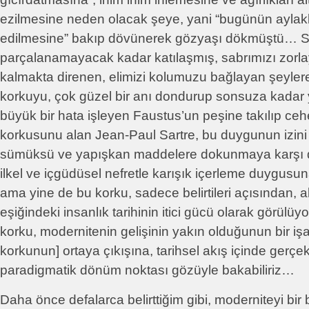
ezilmesine neden olacak şeye, yani “bugünün aylak
edilmesine” bakıp dövünerek gözyaşı dökmüştü… 
parçalanamayacak kadar katılaşmış, sabrımızı zorl
kalmakta direnen, elimizi kolumuzu bağlayan şeyle
korkuyu, çok güzel bir anı dondurup sonsuza kadar
büyük bir hata işleyen Faustus’un peşine takılıp c
korkusunu alan Jean-Paul Sartre, bu duygunun izini
sümüksü ve yapışkan maddelere dokunmaya karşı 
ilkel ve içgüdüsel nefretle karışık içerleme duygusuna
ama yine de bu korku, sadece belirtileri açısından,
eşiğindeki insanlık tarihinin itici gücü olarak görülüy
korku, modernitenin gelişinin yakın olduğunun bir işar
korkunun] ortaya çıkışına, tarihsel akış içinde gerçe
paradigmatik dönüm noktası gözüyle bakabiliriz…
Daha önce defalarca belirttiğim gibi, moderniteyi bir