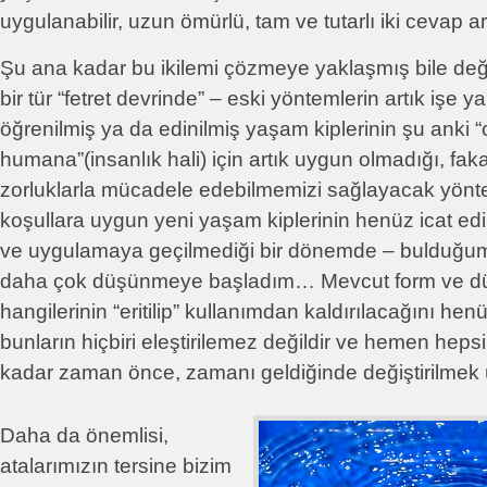
uygulanabilir, uzun ömürlü, tam ve tutarlı iki cevap 
Şu ana kadar bu ikilemi çözmeye yaklaşmış bile deği
bir tür “fetret devrinde” – eski yöntemlerin artık işe 
öğrenilmiş ya da edinilmiş yaşam kiplerinin şu anki “
humana”(insanlık hali) için artık uygun olmadığı, fak
zorluklarla mücadele edebilmemizi sağlayacak yönte
koşullara uygun yeni yaşam kiplerinin henüz icat edi
ve uygulamaya geçilmediği bir dönemde – bulduğu
daha çok düşünmeye başladım… Mevcut form ve d
hangilerinin “eritilip” kullanımdan kaldırılacağını hen
bunların hiçbiri eleştirilemez değildir ve hemen heps
kadar zaman önce, zamanı geldiğinde değiştirilmek ü
Daha da önemlisi,
atalarımızın tersine bizim