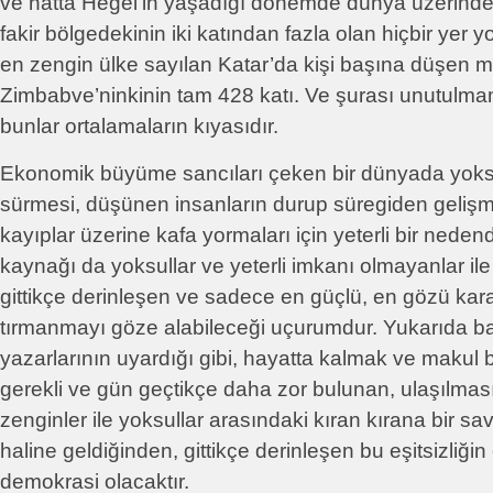
ve hatta Hegel’in yaşadığı dönemde dünya üzerind
fakir bölgedekinin iki katından fazla olan hiçbir yer
en zengin ülke sayılan Katar’da kişi başına düşen milli
Zimbabve’ninkinin tam 428 katı. Ve şurası unutulmam
bunlar ortalamaların kıyasıdır.
Ekonomik büyüme sancıları çeken bir dünyada yoksu
sürmesi, düşünen insanların durup süregiden gelişme
kayıplar üzerine kafa yormaları için yeterli bir neden
kaynağı da yoksullar ve yeterli imkanı olmayanlar ile 
gittikçe derinleşen ve sadece en güçlü, en gözü kara
tırmanmayı göze alabileceği uçurumdur. Yukarıda b
yazarlarının uyardığı gibi, hayatta kalmak ve makul b
gerekli ve gün geçtikçe daha zor bulunan, ulaşılma
zenginler ile yoksullar arasındaki kıran kırana bir 
haline geldiğinden, gittikçe derinleşen bu eşitsizliği
demokrasi olacaktır.