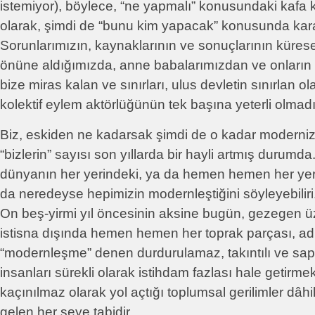
istemiyor), böylece, “ne yapmalı” konusundaki kafa k
olarak, şimdi de “bunu kim yapacak” konusunda kara
Sorunlarımızın, kaynaklarının ve sonuçlarının kürese
önüne aldığımızda, anne babalarımızdan ve onların
bize miras kalan ve sınırları, ulus devletin sınırlan 
kolektif eylem aktörlüğünün tek başına yeterli olmad
Biz, eskiden ne kadarsak şimdi de o kadar moderni
“bizlerin” sayısı son yıllarda bir hayli artmış durumd
dünyanın her yerindeki, ya da hemen hemen her yer
da neredeyse hepimizin modernleştiğini söyleyebilir
On beş-yirmi yıl öncesinin aksine bugün, gezegen üze
istisna dışında hemen hemen her toprak parçası, a
“modernleşme” denen durdurulamaz, takıntılı ve sapl
insanları sürekli olarak istihdam fazlası hale getirm
kaçınılmaz olarak yol açtığı toplumsal gerilimler dâhil
gelen her şeye tabidir.