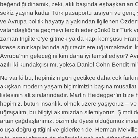
beğendiği dinamik, zeki, aklı başında eşbaşkanlar
sekiz yaşına kadar Türk pasaportu taşıyan ve genç
ve Avrupa politik hayatıyla yakından ilgilenen Özde
vatandaşlığına geçmeyi tercih eder çünkü bir Türk v
zaman İngiltere’ye gitmek ya da kapı komşusu Frans
istese sınır kapılarında ağır tacizlere uğramaktadır.
Avrupa’nın geleceğini kim daha iyi temsil ediyor? A
azılı iki kundakçısı mı, yoksa Daniel Cohn-Bendit mi
Ne var ki bu, hepimizin gün geçtikçe daha çok farkı
akışkan modern yaşam biçimimizin başına musallat 
listesinin alt sıralarındadır. Martin Heidegger’in bize ha
hepimiz, bütün insanlık, ölmek üzere yaşıyoruz – ve
uğraşalım, bu bilgiyi aklımızdan silemiyoruz. Şimdi de
artan çağdaşlarımız, bizim de üyesi olduğumuz insa
oluşa doğru gittiğini ve giderken de, Herman Melvill