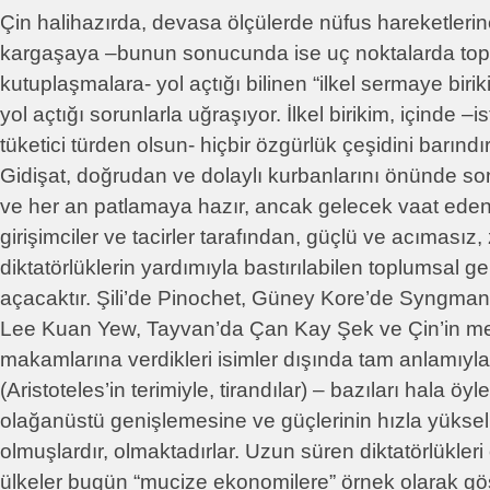
Çin halihazırda, devasa ölçülerde nüfus hareketlerin
kargaşaya –bunun sonucunda ise uç noktalarda top
kutuplaşmalara- yol açtığı bilinen “ilkel sermaye birik
yol açtığı sorunlarla uğraşıyor. İlkel birikim, içinde –ist
tüketici türden olsun- hiçbir özgürlük çeşidini barın
Gidişat, doğrudan ve dolaylı kurbanlarını önünde 
ve her an patlamaya hazır, ancak gelecek vaat ede
girişimciler ve tacirler tarafından, güçlü ve acımasız,
diktatörlüklerin yardımıyla bastırılabilen toplumsal ger
açacaktır. Şili’de Pinochet, Güney Kore’de Syngma
Lee Kuan Yew, Tayvan’da Çan Kay Şek ve Çin’in mevc
makamlarına verdikleri isimler dışında tam anlamıyla
(Aristoteles’in terimiyle, tirandılar) – bazıları hala öyl
olağanüstü genişlemesine ve güçlerinin hızla yüks
olmuşlardır, olmaktadırlar. Uzun süren diktatörlükler
ülkeler bugün “mucize ekonomilere” örnek olarak gö