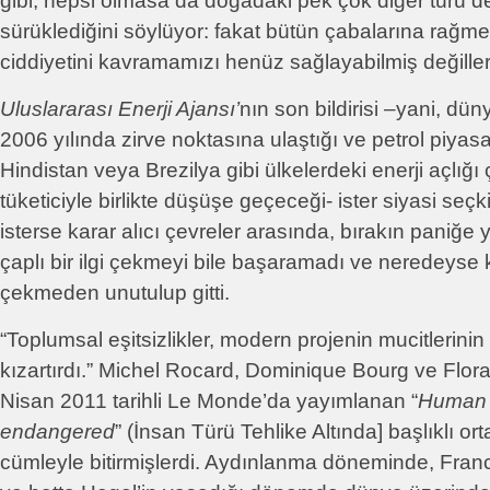
gibi, hepsi olmasa da doğadaki pek çok diğer türü d
sürüklediğini söylüyor: fakat bütün çabalarına rağ
ciddiyetini kavramamızı henüz sağlayabilmiş değiller
Uluslararası Enerji Ajansı’
nın son bildirisi –yani, dün
2006 yılında zirve noktasına ulaştığı ve petrol piyas
Hindistan veya Brezilya gibi ülkelerdeki enerji açlığı
tüketiciyle birlikte düşüşe geçeceği- ister siyasi seçkin
isterse karar alıcı çevreler arasında, bırakın paniğe 
çaplı bir ilgi çekmeyi bile başaramadı ve neredeyse 
çekmeden unutulup gitti.
“Toplumsal eşitsizlikler, modern projenin mucitlerin
kızartırdı.” Michel Rocard, Dominique Bourg ve Flo
Nisan 2011 tarihli Le Monde’da yayımlanan “
Human 
endangered
” (İnsan Türü Tehlike Altında] başlıklı or
cümleyle bitirmişlerdi. Aydınlanma döneminde, Fran