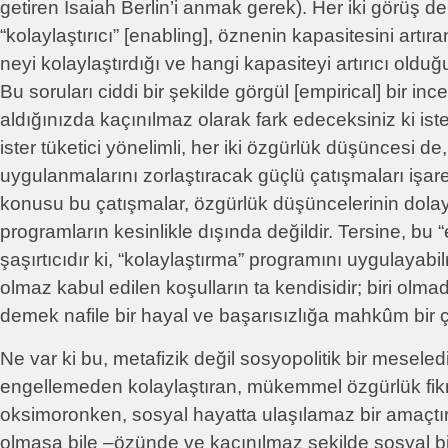
getiren Isaiah Berlin’i anmak gerek). Her iki görüş d
“kolaylaştırıcı” [enabling], öznenin kapasitesini artır
neyi kolaylaştırdığı ve hangi kapasiteyi artırıcı olduğu
Bu soruları ciddi bir şekilde görgül [empirical] bir inc
aldığınızda kaçınılmaz olarak fark edeceksiniz ki ister
ister tüketici yönelimli, her iki özgürlük düşüncesi de,
uygulanmalarını zorlaştıracak güçlü çatışmaları işar
konusu bu çatışmalar, özgürlük düşüncelerinin dolayl
programların kesinlikle dışında değildir. Tersine, bu “
şaşırtıcıdır ki, “kolaylaştırma” programını uygulayab
olmaz kabul edilen koşulların ta kendisidir; biri olma
demek nafile bir hayal ve başarısızlığa mahkûm bir ç
Ne var ki bu, metafizik değil sosyopolitik bir meseledir
engellemeden kolaylaştıran, mükemmel özgürlük fikri
oksimoronken, sosyal hayatta ulaşılamaz bir amaçt
olmasa bile –özünde ve kaçınılmaz şekilde sosyal bir 