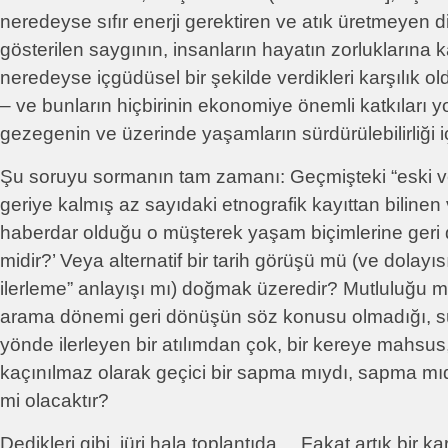
neredeyse sıfır enerji gerektiren ve atık üretmeyen 
gösterilen saygının, insanların hayatın zorluklarına 
neredeyse içgüdüsel bir şekilde verdikleri karşılık
– ve bunların hiçbirinin ekonomiye önemli katkıları y
gezegenin ve üzerinde yaşamların sürdürülebilirliği iç
Şu soruyu sormanın tam zamanı: Geçmişteki “eski v
geriye kalmış az sayıdaki etnografik kayıttan bilinen
haberdar olduğu o müşterek yaşam biçimlerine ger
midir?’ Veya alternatif bir tarih görüşü mü (ve dolayısıy
ilerleme” anlayışı mı) doğmak üzeredir? Mutluluğu m
arama dönemi geri dönüşün söz konusu olmadığı, sür
yönde ilerleyen bir atılımdan çok, bir kereye mahsus
kaçınılmaz olarak geçici bir sapma mıydı, sapma mıdı
mi olacaktır?
Dedikleri gibi, jüri hala toplantıda… Fakat artık bir ka