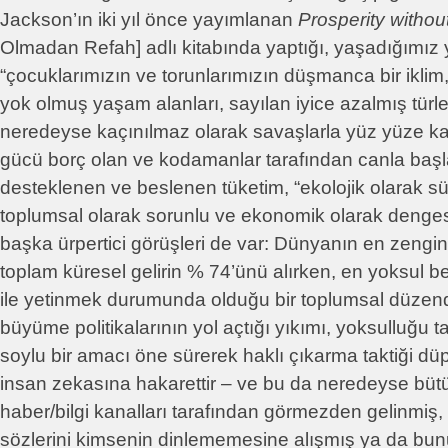
Jackson’ın iki yıl önce yayımlanan
Prosperity withou
Olmadan Refah] adlı kitabında yaptığı, yaşadığımız 
“çocuklarımızın ve torunlarımızın düşmanca bir iklim
yok olmuş yaşam alanları, sayılan iyice azalmış türler
neredeyse kaçınılmaz olarak savaşlarla yüz yüze kalac
gücü borç olan ve kodamanlar tarafından canla başla 
desteklenen ve beslenen tüketim, “ekolojik olarak s
toplumsal olarak sorunlu ve ekonomik olarak dengesi
başka ürpertici görüşleri de var: Dünyanın en zengin
toplam küresel gelirin % 74’ünü alırken, en yoksul be
ile yetinmek durumunda olduğu bir toplumsal düze
büyüme politikalarının yol açtığı yıkımı, yoksulluğu 
soylu bir amacı öne sürerek haklı çıkarma taktiği dü
insan zekasına hakarettir – ve bu da neredeyse bütün
haber/bilgi kanalları tarafından görmezden gelinmiş, y
sözlerini kimsenin dinlememesine alışmış ya da bu