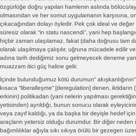
özgürlüğe doğru yapılan hamlenin aslında bölücü/ayı
olmasından ve her somut uygulamanın karşısına, on
çıkacağından dolayı öyledir. Pek çok ideal ve değer 
süresiz olarak “in statu nascendi”, yani hep başlan
hiçbir zaman ulaşılamaz, fakat (daha doğrusu tam d
olarak ulaşılmaya çalışılır, uğruna mücadele edilir
adına tarih dediğimiz sonu gelmeyecek deneme yan
muazzam itici güç haline gelir.
İçinde bulunduğumuz kötü durumun” akışkanlığının”
kısaca “liberalleşme” [deregulation] denen, iktidarın
erkinin) politikadan (yani nelerin yapılması gerektiğ
yetisinden) ayrıldığı, bunun sonucu olarak eyleyicin
veya zayıf kaldığı, ya da başka bir deyişle hedef için
araçların yetersiz olduğu durumdur. Bir diğer neden is
bağımlılıklar ağıyla sıkı sıkıya örülü bir gezegen üze