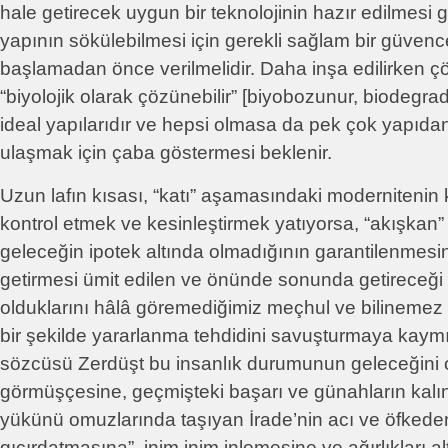
hale getirecek uygun bir teknolojinin hazır edilmesi g
yapının sökülebilmesi için gerekli sağlam bir güvenc
başlamadan önce verilmelidir. Daha inşa edilirken 
“biyolojik olarak çözünebilir” [biyobozunur, biodeg
ideal yapılarıdır ve hepsi olmasa da pek çok yapıd
ulaşmak için çaba göstermesi beklenir.
Uzun lafın kısası, “katı” aşamasındaki modernitenin
kontrol etmek ve kesinleştirmek yatıyorsa, “akışka
geleceğin ipotek altında olmadığının garantilenmesi
getirmesi ümit edilen ve önünde sonunda getireceği
olduklarını hâlâ göremediğimiz meçhul ve bilinemez f
bir şekilde yararlanma tehdidini savuşturmaya kaymış
sözcüsü Zerdüşt bu insanlık durumunun geleceğini
görmüşçesine, geçmişteki başarı ve günahların kalın v
yükünü omuzlarında taşıyan İrade’nin acı ve öfkeden 
gıcırdatmasına”, inim inim inlemesine ve ağırlıkları a