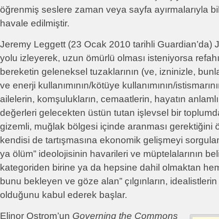
öğrenmiş seslere zaman veya sayfa ayırmalarıyla bi
havale edilmiştir.
Jeremy Leggett (23 Ocak 2010 tarihli Guardian’da) Ja
yolu izleyerek, uzun ömürlü olması isteniyorsa refahı
bereketin geleneksel tuzaklarının (ve, izninizle, bu
ve enerji kullanımının/kötüye kullanımının/istismarının)
ailelerin, komşulukların, cemaatlerin, hayatın anlamlı
değerleri gelecekten üstün tutan işlevsel bir toplumd
gizemli, muğlak bölgesi içinde aranması gerektiğini 
kendisi de tartışmasına ekonomik gelişmeyi sorgula
ya ölüm” ideolojisinin havarileri ve müptelalarının beli
kategoriden birine ya da hepsine dahil olmaktan h
bunu bekleyen ve göze alan” çılgınların, idealistlerin 
olduğunu kabul ederek başlar.
Elinor Ostrom’un
Governing the Commons