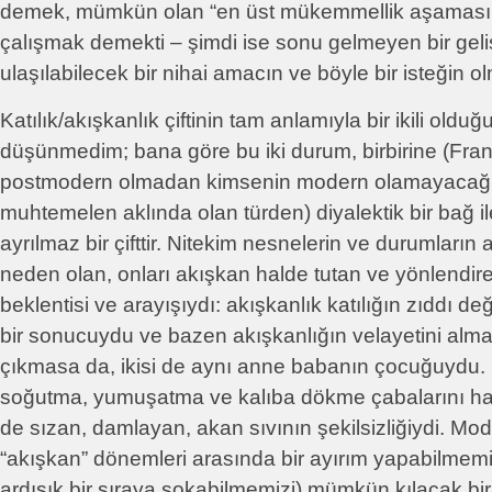
demek, mümkün olan “en üst mükemmellik aşaması
çalışmak demekti – şimdi ise sonu gelmeyen bir geli
ulaşılabilecek bir nihai amacın ve böyle bir isteğin
Katılık/akışkanlık çiftinin tam anlamıyla bir ikili old
düşünmedim; bana göre bu iki durum, birbirine (Fran
postmodern olmadan kimsenin modern olamayacağı
muhtemelen aklında olan türden) diyalektik bir bağ i
ayrılmaz bir çifttir. Nitekim nesnelerin ve durumları
neden olan, onları akışkan halde tutan ve yönlendiren
beklentisi ve arayışıydı: akışkanlık katılığın zıddı deği
bir sonucuydu ve bazen akışkanlığın velayetini alma
çıkmasa da, ikisi de aynı anne babanın çocuğuydu. 
soğutma, yumuşatma ve kalıba dökme çabalarını ha
de sızan, damlayan, akan sıvının şekilsizliğiydi. Moder
“akışkan” dönemleri arasında bir ayırım yapabilmemiz
ardışık bir sıraya sokabilmemizi) mümkün kılacak bir