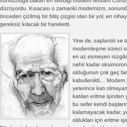
sonsuzluğa bakan en sevdiği modem ressam Consta
düzüyordu. Kısacası o zamanki modernizm, sonunda a
önceden çizilmiş bir bitiş çizgisi olan bir yol, en nih
gereksiz kılacak bir hareketti.
Yine de, saplantılı ve ta
modernleşme süreci o
en az esmeyen rüzgâr
nehir kadar oksimoron
olduğunun çok geç fark
kabullenildi… Modem 
yeterince katı olmayan
katılan eritme işinden
bu sefer kendi başları
kalamayacak kadar, yan
oldukları için eritme i