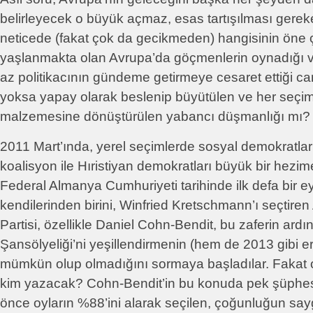
belirleyecek o büyük açmaz, esas tartışılması gerek
neticede (fakat çok da gecikmeden) hangisinin öne ç
yaşlanmakta olan Avrupa’da göçmenlerin oynadığı 
az politikacının gündeme getirmeye cesaret ettiği ca
yoksa yapay olarak beslenip büyütülen ve her seç
malzemesine dönüştürülen yabancı düşmanlığı mı?
2011 Mart’ında, yerel seçimlerde sosyal demokratlar
koalisyon ile Hıristiyan demokratları büyük bir hezi
Federal Almanya Cumhuriyeti tarihinde ilk defa bir e
kendilerinden birini, Winfried Kretschmann’ı seçtiren
Partisi, özellikle Daniel Cohn-Bendit, bu zaferin ard
Şansölyeliği’ni yeşillendirmenin (hem de 2013 gibi er
mümkün olup olmadığını sormaya başladılar. Fakat on
kim yazacak? Cohn-Bendit’in bu konuda pek şüphesi 
önce oyların %88’ini alarak seçilen, çoğunluğun sa