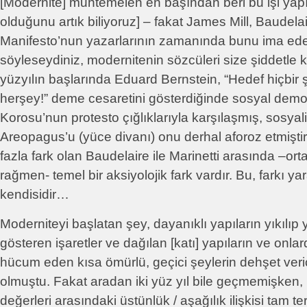
[Modernite] muhtemelen en başından beri bu işi yap
olduğunu artık biliyoruz] – fakat James Mill, Baudel
Manifesto’nun yazarlarının zamanında bunu ima ede
söyleseydiniz, modernitenin sözcüleri size şiddetle ka
yüzyılın başlarında Eduard Bernstein, “Hedef hiçbir 
herşey!” deme cesaretini gösterdiğinde sosyal demok
Korosu’nun protesto çığlıklarıyla karşılaşmış, sosyalis
Areopagus’u (yüce divanı) onu derhal aforoz etmiştir
fazla fark olan Baudelaire ile Marinetti arasında –or
rağmen- temel bir aksiyolojik fark vardır. Bu, farkı yar
kendisidir…
Moderniteyi başlatan şey, dayanıklı yapıların yıkılıp
gösteren işaretler ve dağılan [katı] yapıların ve onl
hücum eden kısa ömürlü, geçici şeylerin dehşet veric
olmuştu. Fakat aradan iki yüz yıl bile geçmemişken, ka
değerleri arasındaki üstünlük / aşağılık ilişkisi tam 