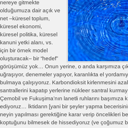
nereye gitmekte
olduğumuza dair açık ve
net –küresel toplum,
küresel ekonomi,
küresel politika, küresel
kanuni yetki alanı, vs.
için bir örnek model
oluşturacak– bir “hedef”
görüşümüz yok… Onun yerine, o anda karşımıza çık
uğraşıyor, denemeler yapıyor, karanlıkta el yordamı
bulmaya çalışıyoruz. Karbondioksit kirlenmesini aza
santrallerini kapatıp yerlerine nükleer santral kurmay
Çemobil ve Fukuşima’nın lanetli ruhlarını başımıza 
ediyoruz… İktidarın [yani bir şeyler yapma becerisini
neyin yapılması gerektiğine karar verip öncelikleri b
koptuğunu bilmesek de hissediyoruz (ve çoğumuz 