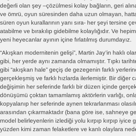
değerli olan şey –çözülmesi kolay bağların, geri alın
ve ömrü, oyun süresinden daha uzun olmayan, hatt
süren oyun kurallarının yanı sıra- her şeyi tersine çe
atabilme ve bırakılıp gidebilme kolaylığıdır. Ve hepi
yeni heyecanlar ayının içine fırlatılmış durumdayız.
“Akışkan modernitenin gelişi”, Martin Jay’in haklı olara
gibi, her yerde aynı zamanda olmamıştır. Tıpkı tarih
gibi “akışkan hale” geçiş de gezegenin farklı yerleri
gerçekleşmiş ve farklı hızlarda ilerlemiştir. Bir diğer 
değişimin her seferinde farklı bir düzen içinde gerç
dönüşümü çoktan tamamlamış aktörlerin varlığı, onlar
kopyalanıp her seferinde aynen tekrarlanması olasıl
arasından çıkarmaktadır (bana göre ise, sahneye ge
model belirleyenlerin izlediği yolu kırpıp kırpıp iyice 
yüzden kimi zaman felaketlere ve kanlı olaylara nede