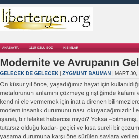
ANASAYFA
1115 ÖZLÜ SÖZ
KISIMLAR
Modernite ve Avrupanın Ge
GELECEK DE GELECEK
|
ZYGMUNT BAUMAN
| MART 30, 
On küsur yıl önce, yaşadığımız hayat için kullanıldığı
metaforunun anlamını çözmeye giriştiğimde kafamı 
kendini ele vermemek için inatla direnen bilinmezlerd
modern insanlık durumunu nasıl okuyacağımızdı: İler
işareti, bir felaket habercisi miydi? Yoksa –bitmemiş
tutarsız olduğu kadar- geçici ve kısa süreli bir çözüm
yaşama durumuna karşı öne sürülen savlara verilen i