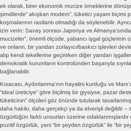
ek olarak, birer ekonomik mucize örneklerine dönüş
şimdilerde” akışkan modern”, tüketici yaşam biçimi 
koşmalarının rastlantı olmadığı da söylenebilir. Ay
izin verin: Savaş sonrası Japonya ve Almanya’sınd
mucizeler”, önemli ölçüde, yabancı işgal güçlerinin ü
ve onların, bir yandan zorlayıcı/baskıcı işlevleri devl
alıp kendi tekellerine geçirirken diğer yandan işgaller
demokratik kurumların kontrolünden başarıyla sıyrıla
bağlanabilir.
Kısacası, Aydınlanma’nın hayalini kurduğu ve Marx’ın
“ideal üreticiye” göre biçilmiş bir giysiyse, pazar dest
tüketicinin” ölçüleri göz önünde tutularak tasarlanmışt
daha hakiki, daha gerçekçi ya da elverişli değildir – s
özgürlüğün farklı unsurları üzerine odaklanmışlardır 
pozitif özgürlük, yani “bir şeyden özgürlük” ile “bir ş