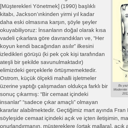
[Müşterekleri Yönetmek] (1990) başlıklı
kitabı, Jackson’ınkinden yirmi yıl kadar
daha eski olmasına karşın, şöyle şeyler
okuyabiliyoruz: İnsanların doğal olarak kısa
vadeli çıkarlara göre davrandıkları ve, “Her
koyun kendi bacağından asılır” ilkesini
izledikleri görüşü (ki pek çok kişi tarafından
ateşli bir şekilde savunulmaktadır)
elimizdeki gerçeklerle örtüşmemektedir.
Ostrom, küçük ölçekli mahalli işletmeler
üzerine yaptığı çalışmadan oldukça farklı bir
Bu yaz
Modernite i
sonuç çıkarmış: “Bir cemaat içindeki
2011
insanlar” “sadece çıkar amaçlı” olmayan
kararlar alabilmektedir. Geçtiğimiz mart ayında Fran K
söyleşide cemaat içindeki açık ve içten iletişimin, m
onurlandırmanın, müştereklere (ortak mallara], açık 