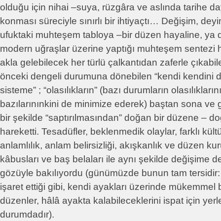
olduğu için nihai –suya, rüzgâra ve aslında tarihe da
konması süreciyle sınırlı bir ihtiyaçtı… Değişim, de
ufuktaki muhteşem tabloya –bir düzen hayaline, ya d
modern uğraşlar üzerine yaptığı muhteşem sentezi h
akla gelebilecek her türlü çalkantıdan zaferle çıkabil
önceki dengeli durumuna dönebilen “kendi kendini d
sisteme” ; “olasılıkların” (bazı durumların olasılıkları
bazılarınınkini de minimize ederek) baştan sona ve
bir şekilde “saptırılmasından” doğan bir düzene – do
hareketti. Tesadüfler, beklenmedik olaylar, farklı kültür
anlamlılık, anlam belirsizliği, akışkanlık ve düzen ku
kâbusları ve baş belaları ile aynı şekilde değişime de 
gözüyle bakılıyordu (günümüzde bunun tam tersidir:
işaret ettiği gibi, kendi ayakları üzerinde mükemmel 
düzenler, hâlâ ayakta kalabileceklerini ispat için yerle
durumdadır).