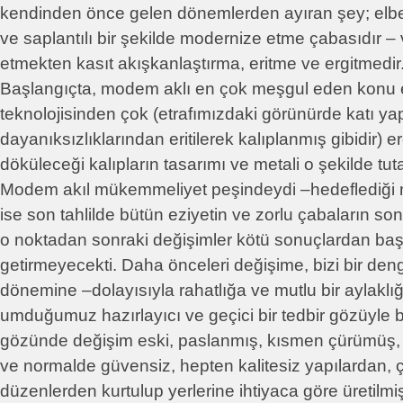
kendinden önce gelen dönemlerden ayıran şey; elbett
ve saplantılı bir şekilde modernize etme çabasıdır 
etmekten kasıt akışkanlaştırma, eritme ve ergitmedir.
Başlangıçta, modem aklı en çok meşgul eden konu 
teknolojisinden çok (etrafımızdaki görünürde katı yap
dayanıksızlıklarından eritilerek kalıplanmış gibidir) e
döküleceği kalıpların tasarımı ve metali o şekilde tuta
Modem akıl mükemmeliyet peşindeydi –hedeflediği 
ise son tahlilde bütün eziyetin ve zorlu çabaların so
o noktadan sonraki değişimler kötü sonuçlardan baş
getirmeyecekti. Daha önceleri değişime, bizi bir de
dönemine –dolayısıyla rahatlığa ve mutlu bir aylaklı
umduğumuz hazırlayıcı ve geçici bir tedbir gözüyle ba
gözünde değişim eski, paslanmış, kısmen çürümüş, 
ve normalde güvensiz, hepten kalitesiz yapılardan,
düzenlerden kurtulup yerlerine ihtiyaca göre üretil