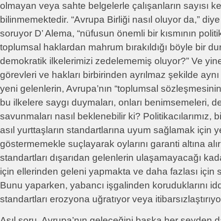
olmayan veya sahte belgelerle çalışanların sayısı ke
bilinmemektedir. “Avrupa Birliği nasıl oluyor da,” diye 
soruyor D’ Alema, “nüfusun önemli bir kısmının polit
toplumsal haklardan mahrum bırakıldığı böyle bir dur
demokratik ilkelerimizi zedelememiş oluyor?” Ve yine 
görevleri ve hakları birbirinden ayrılmaz şekilde aynı
yeni gelenlerin, Avrupa’nın “toplumsal sözleşmesinin
bu ilkelere saygı duymaları, onları benimsemeleri, d
savunmaları nasıl beklenebilir ki? Politikacılarımız, 
asıl yurttaşların standartlarına uyum sağlamak için 
göstermemekle suçlayarak oylarını garanti altına alı
standartları dışarıdan gelenlerin ulaşamayacağı ka
için ellerinden geleni yapmakta ve daha fazlası için 
Bunu yaparken, yabancı işgalinden koruduklarını iddia
standartları erozyona uğratıyor veya itibarsızlaştırıy
Asıl soru, Avrupa’nın geleceğini başka her şeyden d