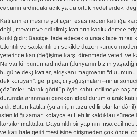
çabanın ardındaki açık ya da örtük hedeflerdeki deği
Katıların erimesine yol açan esas neden katılığa karş
değil, mevcut ve edinilmiş katıların katılık dereceleriyl
kırıklığıdır: Basitçe ifade edecek olursak bize miras 
takıntılı ve saplantılı bir şekilde düzen kurucu moder
yeterince katı (değişime karşı direnmede yeterli ve k
Ne var ki, bunun ardından (dünyanın bizim yaşadığı
bugüne dek) katılar, akışkanı magmanın “durumunu 
dek koruyan”, gelip geçici yoğuşmaları –nihai sonuç
çözümler- olarak görülüp öyle kabul edilmeye başla
durumda aranması gereken ideal durum olarak katılığ
aldı. Bütün katılar (şu an için arzu edilir olanlar dâh
istenildiği zaman kolayca eritilebilir kaldıkları sürec
karşılanmaktalar. Dayanıklı bir yapının inşa edilmesi
ve katı hale getirilmesi işine girişmeden çok önce, o