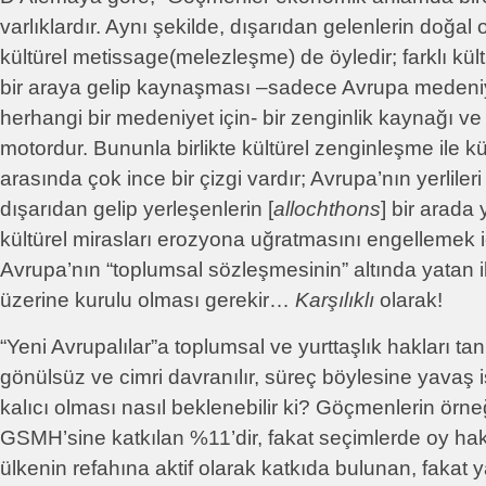
varlıklardır. Aynı şekilde, dışarıdan gelenlerin doğal 
kültürel metissage(melezleşme) de öyledir; farklı kül
bir araya gelip kaynaşması –sadece Avrupa medeniyet
herhangi bir medeniyet için- bir zenginlik kaynağı ve 
motordur. Bununla birlikte kültürel zenginleşme ile kü
arasında çok ince bir çizgi vardır; Avrupa’nın yerlileri 
dışarıdan gelip yerleşenlerin [
allochthons
] bir arada
kültürel mirasları erozyona uğratmasını engellemek içi
Avrupa’nın “toplumsal sözleşmesinin” altında yatan i
üzerine kurulu olması gerekir…
Karşılıklı
olarak!
“Yeni Avrupalılar”a toplumsal ve yurttaşlık hakları ta
gönülsüz ve cimri davranılır, süreç böylesine yavaş iş
kalıcı olması nasıl beklenebilir ki? Göçmenlerin örneğ
GSMH’sine katkılan %11’dir, fakat seçimlerde oy hakl
ülkenin refahına aktif olarak katkıda bulunan, fakat y