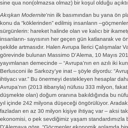
sine qua non(olmazsa olmaz) bir koşul olduğu açıktır
Akışkan Modernite
’nin ilk basımından bu yana ön pl
konu da “köklerinden” edilmiş insanların –göçmenleri
sürgünlerin: hareket halinde olan ve kalıcı bir ikam
insanların- sayısının her geçen gün katlanarak ve 
şekilde artmasıdır. Halen Avrupa İlerici Çalışmalar V
görevinde bulunan Massimo D’Alema, 10 Mayıs 2011
yayımlanan demecinde – “Avrupa’nın en azılı iki kun
Berlusconi ile Sarkozy’ye inat – şöyle diyordu: “Av
ihtiyacı var.” Bu önermeyi destekleyen hesaplar dah
Avrupa’nın (2013 itibarıyla) nüfusu 333 milyon, fakat
düşmekte olan) doğum oranına bakıldığında bu nüf
yıl içinde 242 milyona düşeceği öngörülüyor. Aradaki
fazladan en az 30 milyon kişiye ihtiyaç var – aksi ta
ekonomisi, o pek sevdiğimiz yaşam standardımızla bir
D’Alemaya göre, “Göçmenler ekonomik anlamda birer 