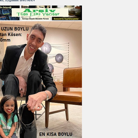
RI
,
Zygmunt BAUMAN