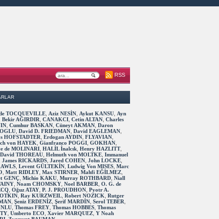
RSS
ARLAR
s de TOCQUEVILLE
,
Aziz NESİN
,
Aykut KANSU
,
Ayn
,
Bekir AĞIRDIR
,
CANAKCI
,
Cetin ALTAN
,
Charles
IN
,
Cumhur BASKAN
,
Cüneyt AKMAN
,
Daron
OGLU
,
David D. FRIEDMAN
,
David EAGLEMAN
,
as HOFSTADTER
,
Erdogan AYDIN
,
FLYAVIAN
,
rich von HAYEK
,
Gianfranco POGGI
,
GOKHAN
,
ve de MOLINARI
,
HALİL İnalcık
,
Henry HAZLITT
,
 David THOREAU
,
Helmuth von MOLTKE
,
Immanuel
,
James RICKARDS
,
Jared COHEN
,
John LOCKE
,
RAWLS
,
Levent GÜLTEKİN
,
Ludwig Von MISES
,
Marc
O
,
Matt RIDLEY
,
Max STIRNER
,
Mahfi EĞİLMEZ
,
t GENÇ
,
Michio KAKU
,
Murray ROTHBARD
,
Niall
TAINY
,
Noam CHOMSKY
,
Noel BARBER
,
O. G. de
ECQ
,
Oğuz ATAY
,
P. J. PROUDHON
,
Pyotr A.
OTKIN
,
Ray KURZWEIL
,
Robert NOZICK
,
Rutger
MAN
,
Şeniz ERDENİZ
,
Şerif MARDİN
,
Serol TEBER
,
 UNLU
,
Thomas FREY
,
Thomas HOBBES
,
Thomas
TTY
,
Umberto ECO
,
Xavier MARQUEZ
,
Y Noah