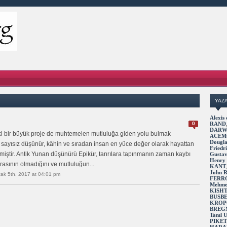
YAZ
Alexi
0
RAND
DARW
i bir büyük proje de muhtemelen mutluluğa giden yolu bulmak
ACEM
Dougl
a sayısız düşünür, kâhin ve sıradan insan en yüce değer olarak hayattan
Fried
miştir. Antik Yunan düşünürü Epikür, tanrılara tapınmanın zaman kaybı
Gusta
Henry
asının olmadığını ve mutluluğun...
KANT
John 
ak 5th, 2017 at 04:01 pm
FERR
Mehme
KISH
BUSB
KROP
BREG
Tanıl
PIKE