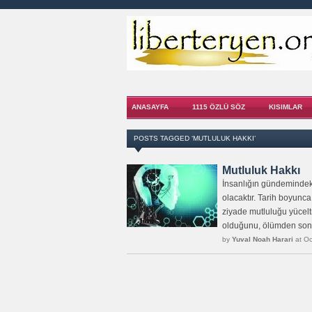
ANASAYFA
1115 ÖZLÜ SÖZ
KISIMLAR
POSTS TAGGED ‘MUTLULUK HAKKI’
Mutluluk Hakkı
İnsanlığın gündemindek
olacaktır. Tarih boyunc
ziyade mutluluğu yücelt
olduğunu, ölümden sonr
by
Yuval Noah Harari
at Oc