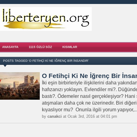
ANASAYFA
1115 ÖZLÜ SÖZ
KISIMLAR
POSTS TAGGED ‘O FETIHÇI KI NE İĞRENÇ BIR İNSANDIR’
O Fetihçi Ki Ne İğrenç Bir İnsa
İki eşin birbirleriyle ilişkilerini daha yakınd
hafızanızı yoklayın. Evlendiler mi?. Düğün
bastı?. Ödemeler nasıl gerçekleşiyor? Hani ş
atışmaları daha çok ne üzerinedir. Biri diğeri
kıyaslıyor mu? Onunla ilgili yorum yapıyor,..
by
canakci
at Ocak 3rd, 2016 at 04:01 pm