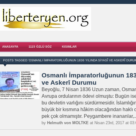
ANASAYFA
1115 ÖZLÜ SÖZ
KISIMLAR
POSTS TAGGED ‘OSMANLI İMPARATORLUĞUNUN 1836 YILINDA SIYASÎ VE ASKERÎ DURU
Osmanlı İmparatorluğunun 1836
ve Askerî Durumu
Beyoğlu, 7 Nisan 1836 Uzun zaman, Osman
Avrupa ordularının ödevi olmuştu: Bugün ise
bu devletin varlığını sürdürmesidir. İslamlı
büyük bir kısmına hâkim olacağından haklı o
pek çok olmamıştır. Peygambere inananlar,..
by
Helmuth von MOLTKE
at Nisan 23rd, 2017 at 03