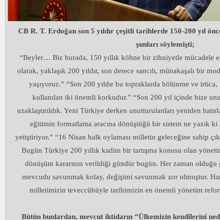
CB R. T. Erdoğan son 5 yıldır çeşitli tarihlerde 150-200 yıl ön
şunları söylemişti;
“Beyler… Biz burada, 150 yıllık köhne bir zihniyetle mücadele e
olarak, yaklaşık 200 yıldır, son derece sancılı, münakaşalı bir mo
yaşıyoruz.” “Son 200 yıldır bu topraklarda bölünme ve irtica,
kullanılan iki önemli korkudur.” “Son 200 yıl içinde bize unu
uzaklaştırıldık. Yeni Türkiye derken unutturulanları yeniden hatır
eğitimin formatlama aracına dönüştüğü bir sistem ne yazık ki 
yetiştiriyor.” “16 Nisan halk oylaması milletin geleceğine sahip çık
Bugün Türkiye 200 yıllık kadim bir tartışma konusu olan yöneti
dönüşüm kararının verildiği gündür bugün. Her zaman olduğu 
mevcudu savunmak kolay, değişimi savunmak zor olmuştur. Ha
milletimizin teveccühüyle tarihimizin en önemli yönetim refo
Bütün bunlardan, mevcut iktidarın “Ülkemizin kendilerini neden