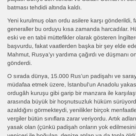
batması tehdidi altında kaldı.
Yeni kurulmuş olan ordu asilere karşı gönderildi,
generaller bu orduyu kısa zamanda harcadılar. Hü
eski ve en tabii müttefikler olarak gösteren İngilt
başvurdu, fakat vaatlerden başka bir şey elde e
Mahmut, Rusya’yı yardıma çağırdı ve düşmanı on
gönderdi.
O sırada dünya, 15.000 Rus’un padişahı ve sarayın
müdafaa etmek üzere, İstanbul’un Anadolu yakas
ordugâh kuruşu gibi garip bir manzara ile karşılaş
arasında büyük bir hoşnutsuzluk hüküm sürüyordu
azaldığını görmekteydi, yenilikler birçok menfaatle
vergiler bütün sınıflara zarar veriyordu. Artık adlar
yasak olan (çünkü padişah onların yok edilmesini 
yeniçeri ile boğulan, denize atılan ya da topla öld