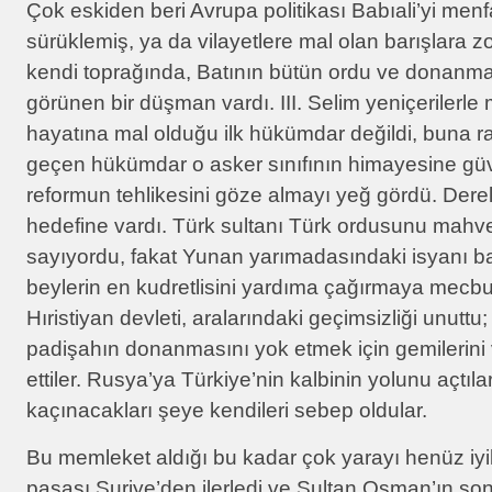
Çok eskiden beri Avrupa politikası Babıali’yi menfa
sürüklemiş, ya da vilayetlere mal olan barışlara zo
kendi toprağında, Batının bütün ordu ve donanm
görünen bir düşman vardı. III. Selim yeniçerilerle
hayatına mal olduğu ilk hükümdar değildi, buna 
geçen hükümdar o asker sınıfının himayesine gü
reformun tehlikesini göze almayı yeğ gördü. Derel
hedefine vardı. Türk sultanı Türk ordusunu mahvetti
sayıyordu, fakat Yunan yarımadasındaki isyanı ba
beylerin en kudretlisini yardıma çağırmaya mecb
Hıristiyan devleti, aralarındaki geçimsizliği unuttu
padişahın donanmasını yok etmek için gemilerini v
ettiler. Rusya’ya Türkiye’nin kalbinin yolunu açtıl
kaçınacakları şeye kendileri sebep oldular.
Bu memleket aldığı bu kadar çok yarayı henüz iyi
paşası Suriye’den ilerledi ve Sultan Osman’ın so