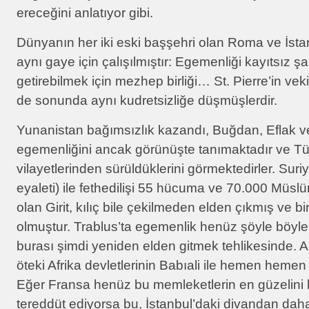
ereceğini anlatıyor gibi.
Dünyanın her iki eski başşehri olan Roma ve İstan
aynı gaye için çalışılmıştır: Egemenliği kayıtsız şar
getirebilmek için mezhep birliği… St. Pierre’in vekili
de sonunda aynı kudretsizliğe düşmüşlerdir.
Yunanistan bağımsızlık kazandı, Buğdan, Eflak ve
egemenliğini ancak görünüşte tanımaktadır ve Tür
vilayetlerinden sürüldüklerini görmektedirler. Suri
eyaleti) ile fethedilişi 55 hücuma ve 70.000 Müsl
olan Girit, kılıç bile çekilmeden elden çıkmış ve b
olmuştur. Trablus’ta egemenlik henüz şöyle böyl
burası şimdi yeniden elden gitmek tehlikesinde. A
öteki Afrika devletlerinin Babıali ile hemen hemen 
Eğer Fransa henüz bu memleketlerin en güzelini k
tereddüt ediyorsa bu, İstanbul’daki divandan dah