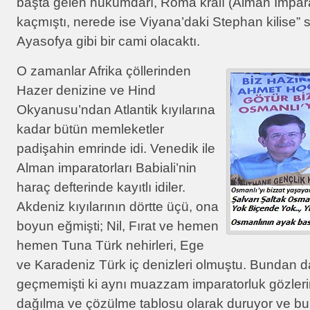
başta gelen hükümdarı, Roma kralı (Alman İmpar
kaçmıştı, nerede ise Viyana’daki Stephan kilise” s
Ayasofya gibi bir cami olacaktı.
O zamanlar Afrika çöllerinden
Hazer denizine ve Hind
Okyanusu’ndan Atlantik kıyılarına
kadar bütün memleketler
padişahin emrinde idi. Venedik ile
Alman imparatorları Babiali’nin
haraç defterinde kayıtlı idiler.
Akdeniz kıyılarının dörtte üçü, ona
boyun eğmişti; Nil, Fırat ve hemen
hemen Tuna Türk nehirleri, Ege
ve Karadeniz Türk iç denizleri olmuştu. Bundan da
geçmemişti ki aynı muazzam imparatorluk gözleri
dağılma ve çözülme tablosu olarak duruyor ve b