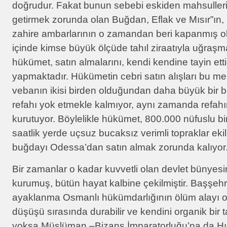
doğrudur. Fakat bunun sebebi eskiden mahsullerin
getirmek zorunda olan Buğdan, Eflak ve Mısır”ın
zahire ambarlarının o zamandan beri kapanmış o
içinde kimse büyük ölçüde tahıl ziraatıyla uğraşm
hükümet, satın almalarını, kendi kendine tayin ettiğ
yapmaktadır. Hükümetin cebri satın alışları bu me
vebanın ikisi birden olduğundan daha büyük bir b
refahı yok etmekle kalmıyor, aynı zamanda refahı
kurutuyor. Böylelikle hükümet, 800.000 nüfuslu bir
saatlik yerde uçsuz bucaksız verimli topraklar ek
buğdayı Odessa’dan satın almak zorunda kalıyor
Bir zamanlar o kadar kuvvetli olan devlet bünyesin
kurumuş, bütün hayat kalbine çekilmiştir. Başşehr
ayaklanma Osmanlı hükümdarlığının ölüm alayı ola
düşüşü sırasında durabilir ve kendini organik bir t
yoksa Müslüman –Bizans İmparatorluğu’na da Hır