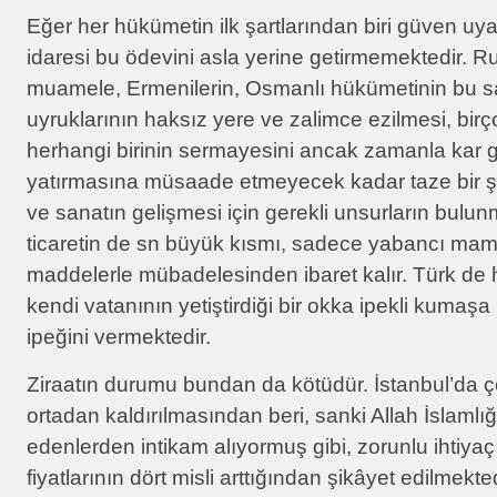
Eğer her hükümetin ilk şartlarından biri güven uy
idaresi bu ödevini asla yerine getirmemektedir. R
muamele, Ermenilerin, Osmanlı hükümetinin bu s
uyruklarının haksız yere ve zalimce ezilmesi, birço
herhangi birinin sermayesini ancak zamanla kar ge
yatırmasına müsaade etmeyecek kadar taze bir şeki
ve sanatın gelişmesi için gerekli unsurların bulu
ticaretin de sn büyük kısmı, sadece yabancı mamu
maddelerle mübadelesinden ibaret kalır. Türk d
kendi vatanının yetiştirdiği bir okka ipekli kumaş
ipeğini vermektedir.
Ziraatın durumu bundan da kötüdür. İstanbul’da ço
ortadan kaldırılmasından beri, sanki Allah İslamlı
edenlerden intikam alıyormuş gibi, zorunlu ihtiya
fiyatlarının dört misli arttığından şikâyet edilmekte