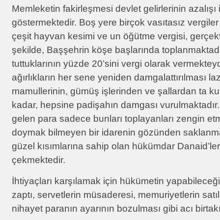
Memleketin fakirleşmesi devlet gelirlerinin azalışı 
göstermektedir. Boş yere birçok vasıtasız vergiler i
çeşit hayvan kesimi ve un öğütme vergisi, gerçekt
şekilde, Başşehrin köşe başlarında toplanmaktadır
tuttuklarının yüzde 20’sini vergi olarak vermekteyd
ağırlıkların her sene yeniden damgalattırılması laz
mamullerinin, gümüş işlerinden ve şallardan ta 
kadar, hepsine padişahın damgası vurulmaktadır.
gelen para sadece bunları toplayanları zengin etm
doymak bilmeyen bir idarenin gözünden saklanma
güzel kısımlarına sahip olan hükümdar Danaid’lerin
çekmektedir.
İhtiyaçları karşılamak için hükümetin yapabileceği
zaptı, servetlerin müsaderesi, memuriyetlerin satı
nihayet paranın ayarının bozulması gibi acı birtakı