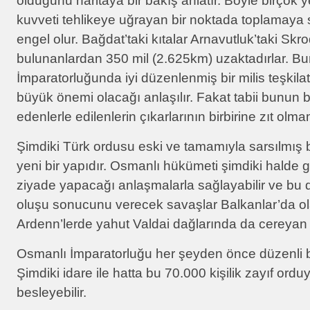
olduğunu haritaya bir bakış anlatır. Böyle birçok y
kuvveti tehlikeye uğrayan bir noktada toplamaya 
engel olur. Bağdat’taki kıtalar Arnavutluk’taki Skr
bulunanlardan 350 mil (2.625km) uzaktadırlar. 
İmparatorluğunda iyi düzenlenmiş bir milis teşkil
büyük önemi olacağı anlaşılır. Fakat tabii bunun bir
edenlerle edilenlerin çıkarlarının birbirine zıt olma
Şimdiki Türk ordusu eski ve tamamıyla sarsılmış b
yeni bir yapıdır. Osmanlı hükümeti şimdiki halde 
ziyade yapacağı anlaşmalarla sağlayabilir ve bu d
oluşu sonucunu verecek savaşlar Balkanlar’da ol
Ardenn’lerde yahut Valdai dağlarında da cereyan e
Osmanlı İmparatorluğu her şeyden önce düzenli bi
Şimdiki idare ile hatta bu 70.000 kişilik zayıf ordu
besleyebilir.