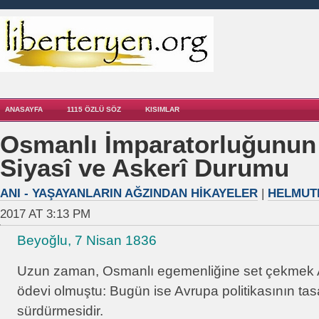
ANASAYFA
1115 ÖZLÜ SÖZ
KISIMLAR
Osmanlı İmparatorluğunun 
Siyasî ve Askerî Durumu
ANI - YAŞAYANLARIN AĞZINDAN HIKAYELER
|
HELMUT
2017 AT 3:13 PM
Beyoğlu, 7 Nisan 1836
Uzun zaman, Osmanlı egemenliğine set çekmek A
ödevi olmuştu: Bugün ise Avrupa politikasının tasa
sürdürmesidir.