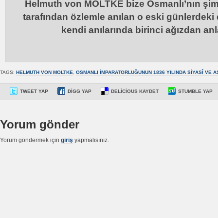
Helmuth von MOLTKE bize Osmanlı’nın şim
tarafından özlemle anılan o eski günlerdek
kendi anılarında birinci ağızdan an
TAGS:
HELMUTH VON MOLTKE
,
OSMANLI İMPARATORLUĞUNUN 1836 YILINDA SIYASÎ VE 
TWEET YAP
DIGG YAP
DELICIOUS KAYDET
STUMBLE YAP
Yorum gönder
Yorum göndermek için
giriş
yapmalısınız.