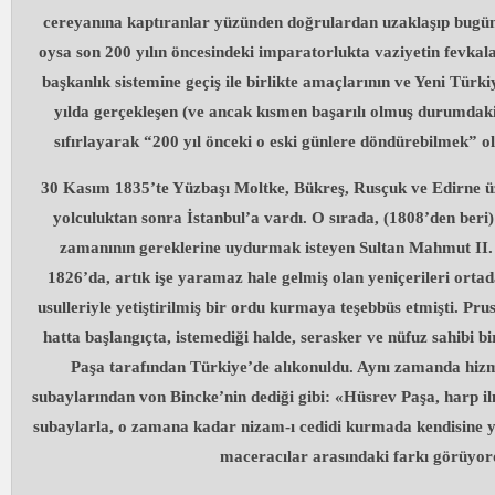
cereyanına kaptıranlar yüzünden doğrulardan uzaklaşıp bugün
oysa son 200 yılın öncesindeki imparatorlukta vaziyetin fevkala
başkanlık sistemine geçiş ile birlikte amaçlarının ve Yeni Türk
yılda gerçekleşen (ve ancak kısmen başarılı olmuş durumdak
sıfırlayarak “200 yıl önceki o eski günlere döndürebilmek” ol
30 Kasım 1835’te Yüzbaşı Moltke, Bükreş, Rusçuk ve Edirne üze
yolculuktan sonra İstanbul’a vardı. O sırada, (1808’den ber
zamanının gereklerine uydurmak isteyen Sultan Mahmut II. p
1826’da, artık işe yaramaz hale gelmiş olan yeniçerileri orta
usulleriyle yetiştirilmiş bir ordu kurmaya teşebbüs etmişti. Pru
hatta başlangıçta, istemediği halde, serasker ve nüfuz sahibi
Paşa tarafından Türkiye’de alıkonuldu. Aynı zamanda hizm
subaylarından von Bincke’nin dediği gibi: «Hüsrev Paşa, harp ilm
subaylarla, o zamana kadar nizam-ı cedidi kurmada kendisine 
maceracılar arasındaki farkı görüyor