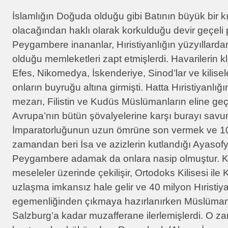
İslamlığın Doğuda olduğu gibi Batının büyük bir 
olacağından haklı olarak korkulduğu devir geçeli 
Peygambere inananlar, Hıristiyanlığın yüzyıllarda
olduğu memleketleri zapt etmişlerdi. Havarilerin kl
Efes, Nikomedya, İskenderiye, Sinod’lar ve kilisele
onların buyruğu altına girmişti. Hatta Hıristiyanlığı
mezarı, Filistin ve Kudüs Müslümanların eline ge
Avrupa’nın bütün şövalyelerine karşı burayı sav
İmparatorluğunun uzun ömrüne son vermek ve 10
zamandan beri İsa ve azizlerin kutlandığı Ayasofya
Peygambere adamak da onlara nasip olmuştur. K
meseleler üzerinde çekilişir, Ortodoks Kilisesi ile 
uzlaşma imkansız hale gelir ve 40 milyon Hıristiy
egemenliğinden çıkmaya hazırlanırken Müslüman
Salzburg’a kadar muzafferane ilerlemişlerdi. O z