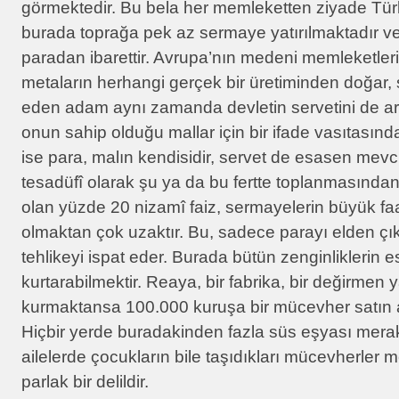
görmektedir. Bu bela her memleketten ziyade Tür
burada toprağa pek az sermaye yatırılmaktadır ve
paradan ibarettir. Avrupa’nın medeni memleketleri
metaların herhangi gerçek bir üretiminden doğar, 
eden adam aynı zamanda devletin servetini de art
onun sahip olduğu mallar için bir ifade vasıtasında
ise para, malın kendisidir, servet de esasen mevc
tesadüfî olarak şu ya da bu fertte toplanmasından
olan yüzde 20 nizamî faiz, sermayelerin büyük faaliy
olmaktan çok uzaktır. Bu, sadece parayı elden çı
tehlikeyi ispat eder. Burada bütün zenginliklerin e
kurtarabilmektir. Reaya, bir fabrika, bir değirmen ya
kurmaktansa 100.000 kuruşa bir mücevher satın a
Hiçbir yerde buradakinden fazla süs eşyası merak
ailelerde çocukların bile taşıdıkları mücevherler me
parlak bir delildir.