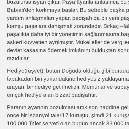
bozulursa isyan çıkar. Paşa âyanla anlaşınca bu s
Babıali’den korkmaya başlar. Bu sebeple başka paş
yardım anlaşmaları yapar, padişah da bir yeni p
komşu paşalara danışmak zorundadır. Birkaç –fa
paşalıkta daha iyi bir yönetimin sağlanmasına başl
askeri kuvvetten ayrılmıştır. Mükellefler de vergi
devlet kasasına ödemek imkânını bulduktan sonra
razıdırlar.
Hediye(rüşvet), bütün Doğuda olduğu gibi burada 
tabakadan biri yukarıdakine hediyesiz yaklaşama
arayan, bir hediye getirmelidir. Memurlar ve subayl
en çok hediye alan bizzat padişahtır.
Paranın ayarının bozulması artık son haddine gelm
önce bir İspanyol taler’i 7 kuruştu, şimdi 21 kuruş
100.000 Taler serveti olan bugün ancak 33.000 ta