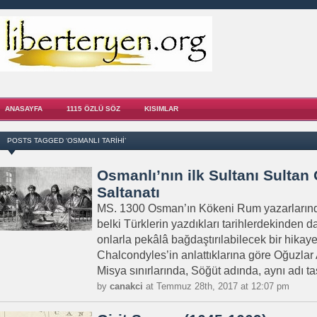
ANASAYFA
1115 ÖZLÜ SÖZ
KISIMLAR
POSTS TAGGED ‘OSMANLI TARIHI’
Osmanlı’nın ilk Sultanı Sultan
Saltanatı
MS. 1300 Osman’ın Kökeni Rum yazarlarınd
belki Türklerin yazdıkları tarihlerdekinden 
onlarla pekâlâ bağdaştırılabilecek bir hikaye
Chalcondyles’in anlattıklarına göre Oğuzlar
Misya sınırlarında, Söğüt adında, aynı adı taş
by
canakci
at Temmuz 28th, 2017 at 12:07 pm