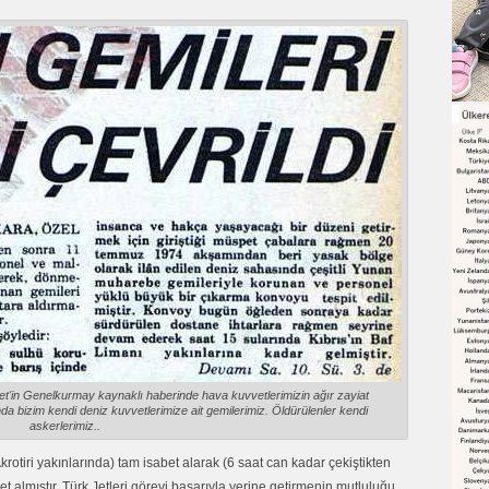
yet'in Genelkurmay kaynaklı haberinde hava kuvvetlerimizin ağır zayiat
da bizim kendi deniz kuvvetlerimize ait gemilerimiz. Öldürülenler kendi
askerlerimiz..
rotiri yakınlarında) tam isabet alarak (6 saat can kadar çekiştikten
et almıştır. Türk Jetleri görevi başarıyla yerine getirmenin mutluluğu