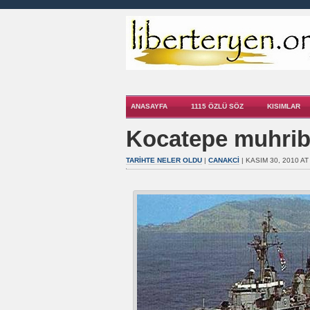
ANASAYFA
1115 ÖZLÜ SÖZ
KISIMLAR
Kocatepe muhribin
TARIHTE NELER OLDU
|
CANAKCI
| KASIM 30, 2010 AT