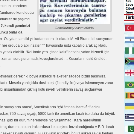
sunun utandırıcı
in (ambargo konulduğu
dakiler de şaşırtıcı
m?, kendi gemimizi
Genelkurmay basın bildirisi
çünkü onlar da
r. Olaydan tam iki yıl kadar sonra ilk olarak M. Ali Birand idi sanıyorum.
r her orduda olabilir zaten””” havasında üstü kapalı olarak açıkladı.
asak olabilir. “Kol kırılır yen içinde kalır” hesabı, vatan hizmeti için
ir zaman soruşturulmadı, kovuşturulmadı… Kusurların üstü örtüldü.
.
etmemiz gerekir ki böyle askercil felaketler sadece bizim başımıza
ır. Mesela yanlışlıkla dost ateşi (friendly fire) veya istenmeyen zarar
bi insanlığından çıkmış kötü niyetli yetkililerin savaş suçları(war
savaşların anası”, Amerikalıların “çöl fırtınası harekâtı” adını
 asker, 750 savaş uçağı, 5800 tank ile amerikan tarafı ise daha da büyük
pışması gibi bir durum neredeyse hiç yaşanmadı. Kara harekâtının
mış durumda olan Irak ordusu ile ateşkes imzalandığında A.B.D. tarafı
r asker zayiatı vermişti. Bu zayiatın içindeki İngiliz askeri sayısı toplam