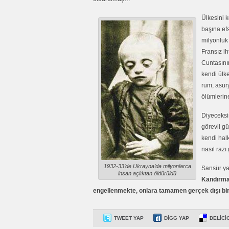
Ülkesini 
başına ef
milyonlu
Fransız ih
Cuntasını
kendi ülke
rum, asury
ölümlerin
Diyeceksin
görevli gü
kendi halk
nasıl razı 
1932-33’de Ukrayna’da milyonlarca
Sansür ya
insan açlıktan öldürüldü
Kandırma,
engellenmekte, onlara tamamen gerçek dışı bi
TWEET YAP
DIGG YAP
DELICI