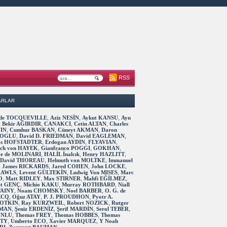
RSS
ARLAR
s de TOCQUEVILLE
,
Aziz NESİN
,
Aykut KANSU
,
Ayn
,
Bekir AĞIRDIR
,
CANAKCI
,
Cetin ALTAN
,
Charles
IN
,
Cumhur BASKAN
,
Cüneyt AKMAN
,
Daron
OGLU
,
David D. FRIEDMAN
,
David EAGLEMAN
,
as HOFSTADTER
,
Erdogan AYDIN
,
FLYAVIAN
,
rich von HAYEK
,
Gianfranco POGGI
,
GOKHAN
,
ve de MOLINARI
,
HALİL İnalcık
,
Henry HAZLITT
,
 David THOREAU
,
Helmuth von MOLTKE
,
Immanuel
,
James RICKARDS
,
Jared COHEN
,
John LOCKE
,
RAWLS
,
Levent GÜLTEKİN
,
Ludwig Von MISES
,
Marc
O
,
Matt RIDLEY
,
Max STIRNER
,
Mahfi EĞİLMEZ
,
t GENÇ
,
Michio KAKU
,
Murray ROTHBARD
,
Niall
TAINY
,
Noam CHOMSKY
,
Noel BARBER
,
O. G. de
ECQ
,
Oğuz ATAY
,
P. J. PROUDHON
,
Pyotr A.
OTKIN
,
Ray KURZWEIL
,
Robert NOZICK
,
Rutger
MAN
,
Şeniz ERDENİZ
,
Şerif MARDİN
,
Serol TEBER
,
 UNLU
,
Thomas FREY
,
Thomas HOBBES
,
Thomas
TTY
,
Umberto ECO
,
Xavier MARQUEZ
,
Y Noah