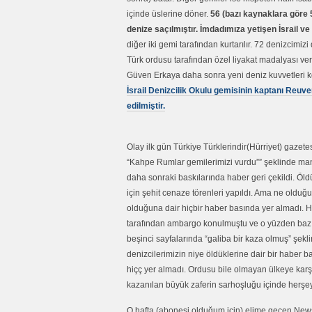
içinde üslerine döner.
56 (bazı kaynaklara göre
denize saçılmıştır. İmdadımıza yetişen İsrail ve 
diğer iki gemi tarafından kurtarılır. 72 denizcimi
Türk ordusu tarafından özel liyakat madalyası veri
Güven Erkaya daha sonra yeni deniz kuvvetleri k
İsrail Denizcilik Okulu gemisinin kaptanı Reuve
edilmiştir.
Olay ilk gün Türkiye Türklerindir(Hürriyet) gazete
“Kahpe Rumlar gemilerimizi vurdu”” şeklinde man
daha sonraki baskılarında haber geri çekildi. Öld
için şehit cenaze törenleri yapıldı. Ama ne olduğu
olduğuna dair hiçbir haber basında yer almadı.
tarafından ambargo konulmuştu ve o yüzden bazı
beşinci sayfalarında “galiba bir kaza olmuş” şekli
denizcilerimizin niye öldüklerine dair bir haber
hiçç yer almadı. Ordusu bile olmayan ülkeye karş
kazanılan büyük zaferin sarhoşluğu içinde herşey 
O hafta (abonesi olduğum için) elime geçen New