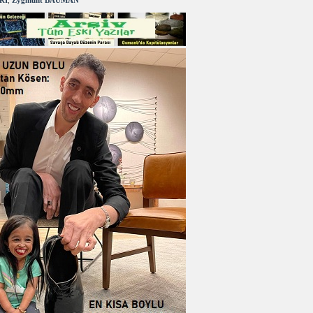
RI
,
Zygmunt BAUMAN