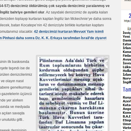
 54-57) denizcimiz öldürülmüş çok sayıda denizcimiz yaralanmış ve
İngiliz bahriye gemileri olur
. Az sayıdaki denizcimiz de ayakta kalan
zi denizden toplayıp kurtaran kaptan İngiliz Ian Mckechnie‘ye daha sonra
lecek, batan Kocatepe’nin 42 denizciyle birlikte kurtarılan kaptanı
omutanımız olacaktır.
42 denizcimizi kurtaran Mevuot Yam isimli
n Pinhasi daha sonra Dz. K. K. Erkaya tarafından İsrail’de ziyaret
sinin ilk baskısında
şete taşındı ise de
ürülen denizcilerimiz
 ve olayın nasıl
 Habere genelkurmay
 gazetelerin üçüncü
nde yer alırken
 basında ve medyada
ı açılan savaşta
unutuldu gitti..
sweek dergisinin