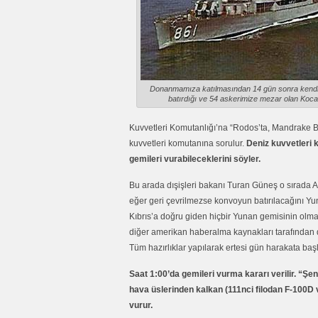
Donanmamıza katılmasından 14 gün sonra kendi
batırdığı ve 54 askerimize mezar olan Koca
Kuvvetleri Komutanlığı’na “Rodos’ta, Mandrake B
kuvvetleri komutanına sorulur.
Deniz kuvvetleri
gemileri vurabileceklerini söyler.
Bu arada dışişleri bakanı Turan Güneş o sırada A
eğer geri çevrilmezse konvoyun batırılacağını Yun
Kıbrıs’a doğru giden hiçbir Yunan gemisinin olmadı
diğer amerikan haberalma kaynakları tarafından
Tüm hazırlıklar yapılarak ertesi gün harakata başl
Saat 1:00’da gemileri vurma kararı verilir. “Şe
hava üslerinden kalkan (111nci filodan F-100D v
vurur.