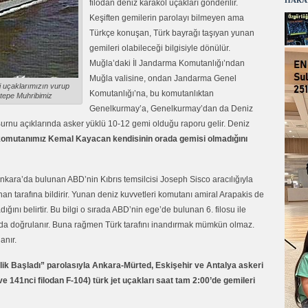
HARA
filodan deniz karakol uçakları gönderilir.
Keşiften gemilerin parolayı bilmeyen ama
Türkçe konuşan, Türk bayrağı taşıyan yunan
gemileri olabileceği bilgisiyle dönülür.
Muğla’daki İl Jandarma Komutanlığı’ndan
Muğla valisine, ondan Jandarma Genel
 uçaklarımızın vurup
Komutanlığı’na, bu komutanlıktan
tepe Muhribimiz
Genelkurmay’a, Genelkurmay’dan da Deniz
urnu açıklarında asker yüklü 10-12 gemi olduğu raporu gelir. Deniz
 komutanımız Kemal Kayacan kendisinin orada gemisi olmadığını
nkara’da bulunan ABD’nin Kıbrıs temsilcisi Joseph Sisco aracılığıyla
an tarafına bildirir. Yunan deniz kuvvetleri komutanı amiral Arapakis de
ğını belirtir. Bu bilgi o sırada ABD’nin ege’de bulunan 6. filosu ile
 da doğrulanır. Buna rağmen Türk tarafını inandırmak mümkün olmaz.
anır.
nlik Başladı” parolasıyla Ankara-Mürted, Eskişehir ve Antalya askeri
e 141nci filodan F-104) türk jet uçakları saat tam 2:00’de gemileri