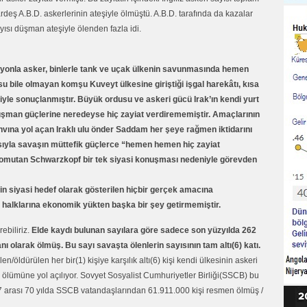
eş A.B.D. askerlerinin ateşiyle ölmüştü. A.B.D. tarafında da kazalar
yısı düşman ateşiyle ölenden fazla idi.
lyonla asker, binlerle tank ve uçak ülkenin savunmasında hemen
u bile olmayan komşu Kuveyt ülkesine giriştiği işgal harekâtı, kısa
yle sonuçlanmıştır. Büyük ordusu ve askeri gücü Irak’ın kendi yurt
üşman güçlerine neredeyse hiç zayiat verdirememiştir. Amaçlarının
vına yol açan Iraklı ulu önder Saddam her şeye rağmen iktidarını
sıyla savaşın müttefik güçlerce “hemen hemen hiç zayiat
omutan Schwarzkopf bir tek siyasi konuşması nedeniyle görevden
çin siyasi hedef olarak gösterilen hiçbir gerçek amacına
 halklarına ekonomik yükten başka bir şey getirmemiştir.
ebiliriz.
Elde kaydı bulunan sayılara göre sadece son yüzyılda 262
nı olarak ölmüş. Bu sayı savaşta ölenlerin sayısının tam altı(6) katı.
ldürülen her bir(1) kişiye karşılık altı(6) kişi kendi ülkesinin askeri
a ölümüne yol açılıyor. Sovyet Sosyalist Cumhuriyetler Birliği(SSCB) bu
87 arası 70 yılda SSCB vatandaşlarından 61.911.000 kişi resmen ölmüş /