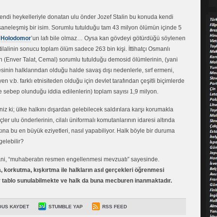
kendi heykelleriyle donatan ulu önder Jozef Stalin bu konuda kendi
saneleşmiş bir isim. Sorumlu tutulduğu tam 43 milyon ölümün içinde 5
k
Holodomor
’un lafı bile olmaz… Oysa kan gövdeyi götürdüğü söylenen
tilalinin sonucu toplam ölüm sadece 263 bin kişi. İttihatçı Osmanlı
n (Enver Talat, Cemal) sorumlu tutulduğu demosid ölümlerinin, (yani
sinin halklarından olduğu halde savaş dışı nedenlerle, sırf ermeni,
en v.b. farklı etnisiteden olduğu için devlet tarafından çeşitli biçimlerde
e sebep olunduğu iddia edilenlerin) toplam sayısı 1,9 milyon.
iz ki; ülke halkını dışardan gelebilecek saldırılara karşı korumakla
çler ulu önderlerinin, cilalı üniformalı komutanlarının idaresi altında
ına bu en büyük eziyetleri, nasıl yapabiliyor. Halk böyle bir duruma
gelebilir?
ni, “muhaberatın resmen engellenmesi mevzuatı” sayesinde.
 korkutma, kışkırtma ile halkların asıl gerçekleri öğrenmesi
r tablo sunulabilmekte ve halk da buna mecburen inanmaktadır.
OUS KAYDET
STUMBLE YAP
RSS FEED