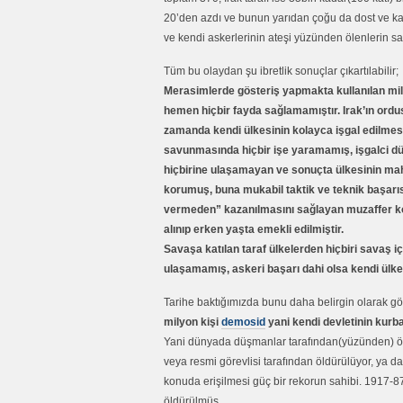
20’den azdı ve bunun yarıdan çoğu da dost ve kard
ve kendi askerlerinin ateşi yüzünden ölenlerin sa
Tüm bu olaydan şu ibretlik sonuçlar çıkartılabilir;
Merasimlerde gösteriş yapmakta kullanılan mi
hemen hiçbir fayda sağlamamıştır. Irak’ın ordus
zamanda kendi ülkesinin kolayca işgal edilmesi
savunmasında hiçbir işe yaramamış, işgalci d
hiçbirine ulaşamayan ve sonuçta ülkesinin mah
korumuş, buna mukabil taktik ve teknik başarı
vermeden” kazanılmasını sağlayan muzaffer k
alınıp erken yaşta emekli edilmiştir.
Savaşa katılan taraf ülkelerden hiçbiri savaş i
ulaşamamış, askeri başarı dahi olsa kendi ülke
Tarihe baktığımızda bunu daha belirgin olarak gör
milyon kişi
demosid
yani kendi devletinin kurba
Yani dünyada düşmanlar tarafından(yüzünden) ölen/ö
veya resmi görevlisi tarafından öldürülüyor, ya d
konuda erişilmesi güç bir rekorun sahibi. 1917-
öldürülmüş…