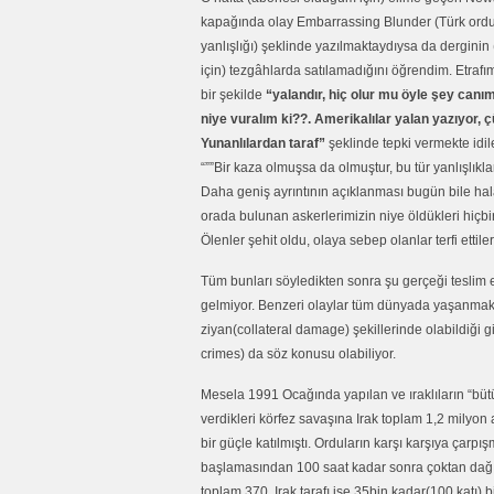
kapağında olay Embarrassing Blunder (Türk ordu
yanlışlığı) şeklinde yazılmaktaydıysa da dergin
için) tezgâhlarda satılamadığını öğrendim. Etrafım
bir şekilde
“yalandır, hiç olur mu öyle şey canı
niye vuralım ki??. Amerikalılar yalan yazıyor, 
Yunanlılardan taraf”
şeklinde tepki vermekte idile
“””Bir kaza olmuşsa da olmuştur, bu tür yanlışlıkla
Daha geniş ayrıntının açıklanması bugün bile hala y
orada bulunan askerlerimizin niye öldükleri hiçb
Ölenler şehit oldu, olaya sebep olanlar terfi ettiler
Tüm bunları söyledikten sonra şu gerçeği teslim 
gelmiyor. Benzeri olaylar tüm dünyada yaşanmaktad
ziyan(collateral damage) şekillerinde olabildiği gi
crimes) da söz konusu olabiliyor.
Mesela 1991 Ocağında yapılan ve ıraklıların “bütün 
verdikleri körfez savaşına Irak toplam 1,2 milyon
bir güçle katılmıştı. Orduların karşı karşıya çar
başlamasından 100 saat kadar sonra çoktan dağıl
toplam 370, Irak tarafı ise 35bin kadar(100 katı) bi