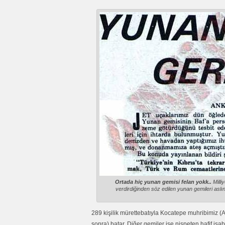
Ortada hiç yunan gemisi felan yokk..
Milli
verdirdiğinden söz edilen yunan gemileri aslın
289 kişilik mürettebatıyla Kocatepe muhribimiz (Ak
sonra) batar. Diğer gemiler ise nispeten hafif isab