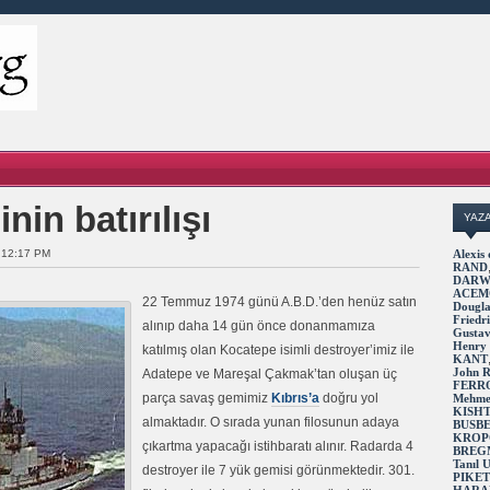
in batırılışı
YAZ
 12:17 PM
Alexi
RAND
DARW
ACEM
22 Temmuz 1974 günü A.B.D.’den henüz satın
Dougl
Fried
alınıp daha 14 gün önce donanmamıza
Gusta
Henry
katılmış olan Kocatepe isimli destroyer’imiz ile
KANT
John 
Adatepe ve Mareşal Çakmak’tan oluşan üç
FERR
parça savaş gemimiz
Kıbrıs’a
doğru yol
Mehme
KISH
almaktadır. O sırada yunan filosunun adaya
BUSB
KROP
çıkartma yapacağı istihbaratı alınır. Radarda 4
BREG
Tanıl
destroyer ile 7 yük gemisi görünmektedir. 301.
PIKE