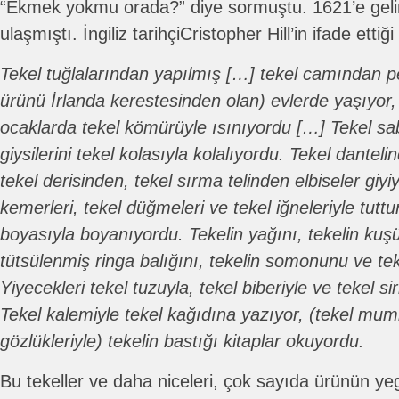
“Ekmek yokmu orada?” diye sormuştu. 1621’e gelin
ulaşmıştı. İngiliz tarihçiCristopher Hill’in ifade ettiği
Tekel tuğlalarından yapılmış […] tekel camından pe
ürünü İrlanda kerestesinden olan) evlerde yaşıyor
ocaklarda tekel kömürüyle ısınıyordu […] Tekel sa
giysilerini tekel kolasıyla kolalıyordu. Tekel dantel
tekel derisinden, tekel sırma telinden elbiseler giyi
kemerleri, tekel düğmeleri ve tekel iğneleriyle tuttu
boyasıyla boyanıyordu. Tekelin yağını, tekelin kuş
tütsülenmiş ringa balığını, tekelin somonunu ve te
Yiyecekleri tekel tuzuyla, tekel biberiyle ve tekel si
Tekel kalemiyle tekel kağıdına yazıyor, (tekel muml
gözlükleriyle) tekelin bastığı kitaplar okuyordu.
Bu tekeller ve daha niceleri, çok sayıda ürünün yeg