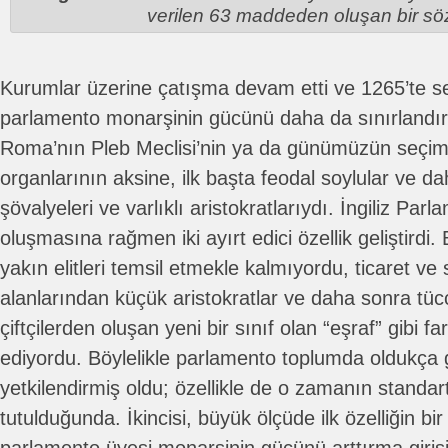
verilen 63 maddeden oluşan bir sö
Kurumlar üzerine çatışma devam etti ve 1265’te se
parlamento monarşinin gücünü daha da sınırlandır
Roma’nın Pleb Meclisi’nin ya da günümüzün seçi
organlarının aksine, ilk başta feodal soylular ve d
şövalyeleri ve varlıklı aristokratlarıydı. İngiliz Par
oluşmasına rağmen iki ayırt edici özellik geliştirdi. B
yakın elitleri temsil etmekle kalmıyordu, ticaret ve 
alanlarından küçük aristokratlar ve daha sonra tüc
çiftçilerden oluşan yeni bir sınıf olan “eşraf” gibi far
ediyordu. Böylelikle parlamento toplumda oldukça g
yetkilendirmiş oldu; özellikle de o zamanın standa
tutulduğunda. İkincisi, büyük ölçüde ilk özelliğin b