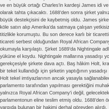
ve en büyük ortağı Charles’in kardeşi James idi v
olarak tahta çıkacaktı. 1688’den sonra şirket yalnız
büyük destekçisini de kaybetmiş oldu. James şirketi
köle satın alıp Amerika’da satmaya çalışan yetkisiz
titizlikle korumuştu. Bu son derece karlı bir ticaretti
ticareti serbest olduğundan Royal African Compa
okumayla karşılaştı. Şirket 1689’da Nightingale adlı
yüküne el koydu. Nightingale mallarına yasadışı y
gerekçesiyle şirkete dava açtı. Baş hâkim Holt, kr
bir tekel kullandığı için şirketin yaptığının yasadı
Holt tekel imtiyazlarının ancak yasayla sağlanabil
parlamento tarafından yapılması gerektiğini muha
yalnızca Royal African Company’i değil, gelecekteki
parlamentonun eline teslim etmiş oldu. 1688’den ö
yargıda bulunan bir hakimi derhal görevden alırdı.