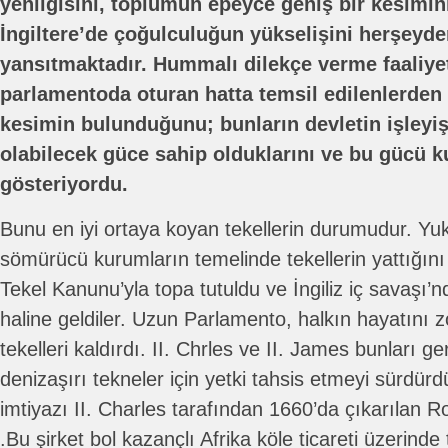
yenilgisini, toplumun epeyce geniş bir kesimini
İngiltere’de çoğulculuğun yükselişini herşeyde
yansıtmaktadır. Hummalı dilekçe verme faaliyet
parlamentoda oturan hatta temsil edilenlerden 
kesimin bulunduğunu; bunların devletin işleyiş 
olabilecek güce sahip olduklarını ve bu gücü ku
gösteriyordu.
Bunu en iyi ortaya koyan tekellerin durumudur. Yu
sömürücü kurumların temelinde tekellerin yattığını
Tekel Kanunu’yla topa tutuldu ve İngiliz iç savaşı’nd
haline geldiler. Uzun Parlamento, halkın hayatını zo
tekelleri kaldırdı. II. Chrles ve II. James bunları g
denizaşırı tekneler için yetki tahsis etmeyi sürdürdü
imtiyazı II. Charles tarafından 1660’da çıkarılan 
.Bu şirket bol kazançlı Afrika köle ticareti üzerinde