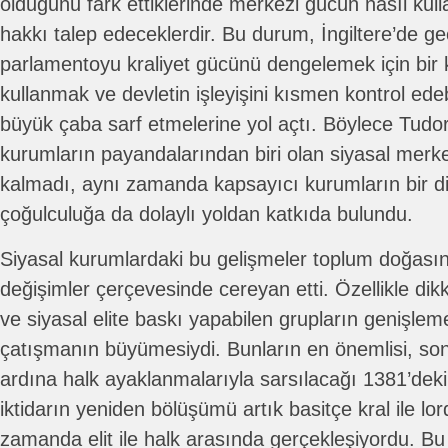
olduğunu fark ettiklerinde merkezi gücün nasıl kul
hakkı talep edeceklerdir. Bu durum, İngiltere’de ge
parlamentoyu kraliyet gücünü dengelemek için bir k
kullanmak ve devletin işleyişini kısmen kontrol ede
büyük çaba sarf etmelerine yol açtı. Böylece Tudor
kurumların payandalarından biri olan siyasal merke
kalmadı, aynı zamanda kapsayıcı kurumların bir d
çoğulculuğa da dolaylı yoldan katkıda bulundu.
Siyasal kurumlardaki bu gelişmeler toplum doğası
değişimler çerçevesinde cereyan etti. Özellikle di
ve siyasal elite baskı yapabilen grupların genişlem
çatışmanın büyümesiydi. Bunların en önemlisi, sonra
ardına halk ayaklanmalarıyla sarsılacağı 1381’deki 
iktidarın yeniden bölüşümü artık basitçe kral ile lor
zamanda elit ile halk arasında gerçekleşiyordu. Bu d