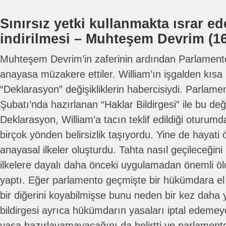
Sınırsız yetki kullanmakta ısrar ed
indirilmesi – Muhteşem Devrim (1
Muhteşem Devrim’in zaferinin ardından Parlamento
anayasa müzakere ettiler. William’ın işgalden kısa 
“Deklarasyon” değişikliklerin habercisiydi. Parlame
Şubatı’nda hazırlanan “Haklar Bildirgesi” ile bu deği
Deklarasyon, William’a tacın teklif edildiği oturu
birçok yönden belirsizlik taşıyordu. Yine de hayat
anayasal ilkeler oluşturdu. Tahta nasıl geçileceğini 
ilkelere dayalı daha önceki uygulamadan önemli ölç
yaptı. Eğer parlamento geçmişte bir hükümdara el 
bir diğerini koyabilmişse bunu neden bir kez daha
bildirgesi ayrıca hükümdarın yasaları iptal edemey
yasa hazırlayamayacağını da belirtti ve parlament