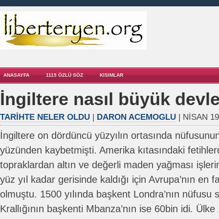
ANASAYFA
1115 ÖZLÜ SÖZ
KISIMLAR
İngiltere nasıl büyük devl
TARIHTE NELER OLDU
|
DARON ACEMOGLU
| NISAN 19
İngiltere on dördüncü yüzyılın ortasında nüfusunun
yüzünden kaybetmişti. Amerika kıtasındaki fetihler
topraklardan altın ve değerli maden yağması işler
yüz yıl kadar gerisinde kaldığı için Avrupa’nın en fa
olmuştu. 1500 yılında başkent Londra’nın nüfusu 
Krallığının başkenti Mbanza’nın ise 60bin idi. Ülke