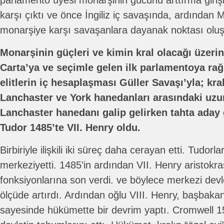
parlamento üyesi monarşinin gücünü arttırma giri
karşı çıktı ve önce İngiliz iç savaşında, ardında
monarşiye karşı savaşanlara dayanak noktası oluş
Monarşinin güçleri ve kimin kral olacağı üzer
Carta’ya ve seçimle gelen ilk parlamentoya ra
elitlerin iç hesaplaşması Güller Savaşı’yla; krall
Lanchaster ve York hanedanları arasındaki uzu
Lanchaster hanedanı galip gelirken tahta aday 
Tudor 1485’te VII. Henry oldu.
Birbiriyle ilişkili iki süreç daha cerayan etti. Tudorl
merkeziyetti. 1485’in ardından VII. Henry aristokras
fonksiyonlarına son verdi. ve böylece merkezi de
ölçüde artırdı. Ardından oğlu VIII. Henry, başba
sayesinde hükümette bir devrim yaptı. Cromwell 15