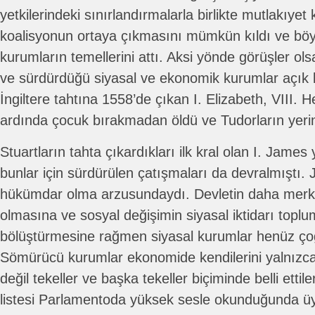
yetkilerindeki sınırlandırmalarla birlikte mutlakıyet 
koalisyonun ortaya çıkmasını mümkün kıldı ve böyl
kurumların temellerini attı. Aksi yönde görüşler ols
ve sürdürdüğü siyasal ve ekonomik kurumlar açık
İngiltere tahtına 1558’de çıkan I. Elizabeth, VIII. H
ardında çocuk bırakmadan öldü ve Tudorların yerin
Stuartların tahta çıkardıkları ilk kral olan I. James
bunlar için sürdürülen çatışmaları da devralmıştı. 
hükümdar olma arzusundaydı. Devletin daha merke
olmasına ve sosyal değişimin siyasal iktidarı toplu
bölüştürmesine rağmen siyasal kurumlar henüz çoğul
Sömürücü kurumlar ekonomide kendilerini yalnızca 
değil tekeller ve başka tekeller biçiminde belli ettile
listesi Parlamentoda yüksek sesle okunduğunda üyel