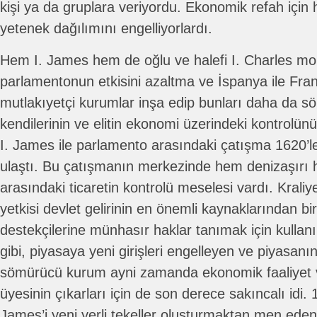
kişi ya da gruplara veriyordu. Ekonomik refah için
yetenek dağılımını engelliyorlardı.
Hem I. James hem de oğlu ve halefi I. Charles mo
parlamentonun etkisini azaltma ve İspanya ile Fra
mutlakıyetçi kurumlar inşa edip bunları daha da s
kendilerinin ve elitin ekonomi üzerindeki kontrolün
I. James ile parlamento arasındaki çatışma 1620’l
ulaştı. Bu çatışmanın merkezinde hem denizaşırı 
arasındaki ticaretin kontrolü meselesi vardı. Krali
yetkisi devlet gelirinin en önemli kaynaklarından biri
destekçilerine münhasır haklar tanımak için kullanı
gibi, piyasaya yeni girişleri engelleyen ve piyasanın 
sömürücü kurum ayni zamanda ekonomik faaliyet 
üyesinin çıkarları için de son derece sakıncalı idi.
James’i yeni yerli tekeller oluşturmaktan men ede