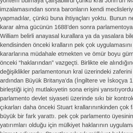
yöntem bulmaya çalışabilirdi çünkü kral John’un M
imzalamasından sonra baronların kendi meclisleriyl
yapmadılar, çünkü buna ihtiyaçları yoktu. Bunun ne
karar alma gücünün 1688’den sonra parlamentoya
William belirli anayasal kurallara ya da yasalara b
kendisinden önceki kralların pek çok uygulamasını t
kararlarına müdahale etmekten ve ömür boyu gümr
önceki “haklarından” vazgeçti. Birlikte ele alındığ
değişiklikler parlamentonun kral üzerindeki zaferini
ardından Büyük Britanya’da (İngiltere ve İskoçya 
birleştiği için) mutlakıyetin sona erişini yansıtıyord
parlamento devlet siyaseti üzerinde sıkı bir kontro
çıkarları daha önceki Stuart krallarınınkinden çok 
büyük bir fark yarattı. pek çok parlamento üyesinin 
yatırımları olduğu için mülkiyet haklarının uygula