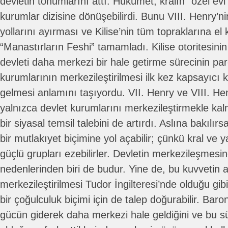
devletin tohumlarını attı. Hükümet, kralın “özel evi
kurumlar dizisine dönüşebilirdi. Bunu VIII. Henry’ni
yollarını ayırması ve Kilise’nin tüm topraklarına e
“Manastırların Feshi” tamamladı. Kilise otoritesini
devleti daha merkezi bir hale getirme sürecinin par
kurumlarının merkezileştirilmesi ilk kez kapsayıc
gelmesi anlamını taşıyordu. VII. Henry ve VIII. Hen
yalnızca devlet kurumlarını merkezileştirmekle kal
bir siyasal temsil talebini de artırdı. Aslına bakılır
bir mutlakıyet biçimine yol açabilir; çünkü kral ve 
güçlü grupları ezebilirler. Devletin merkezileşmesi
nedenlerinden biri de budur. Yine de, bu kuvvetin 
merkezileştirilmesi Tudor İngilteresi’nde olduğu g
bir çoğulculuk biçimi için de talep doğurabilir. Baron
gücün giderek daha merkezi hale geldiğini ve bu s