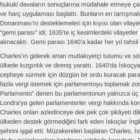
hukuki davaların sonuçlarına müdahale etmeye çal
ve harç uygulaması başlattı. Bunların en tartışmalı
Donanması’nı desteklemeleri için kıyısı olan vilay
“gemi parası” idi; 1635’te iç kesimlerdeki vilayetl
alınacaktı. Gemi parası 1640’a kadar her yıl tahsil 
Charles’ın giderek artan mutlakıyetçi tutumu ve sö
ülkede kızgınlık ve direniş yarattı. 1640’da İskoçy
cepheye sürmek için düzgün bir ordu kuracak par
fazla vergi istemek için parlamentoyu toplamak zor
Parlamento” denen bu parlamentonun yalnızca üç h
Londra’ya gelen parlamenterler vergi hakkında kon
Charles onları azledinceye dek pek çok şikâyeti dile
ülkeden destek görmediğini fark eden İskoçlar İngi
şehrini işgal etti. Müzakereleri başlatan Charles, 