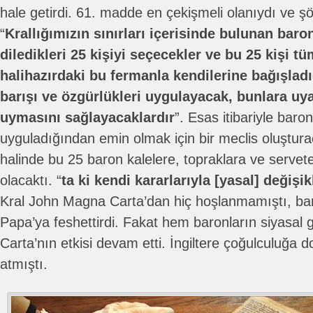
hale getirdi. 61. madde en çekişmeli olanıydı ve şö
“
Krallığımızın sınırları içerisinde bulunan baro
diledikleri 25 kişiyi seçecekler ve bu 25 kişi tü
halihazırdaki bu fermanla kendilerine bağışladı
barışı ve özgürlükleri uygulayacak, bunlara uya
uymasını sağlayacaklardır
”. Esas itibariyle baro
uyguladığından emin olmak için bir meclis oluştu
halinde bu 25 baron kalelere, topraklara ve servet
olacaktı. “
ta ki kendi kararlarıyla [yasal] değişi
Kral John Magna Carta’dan hiç hoşlanmamıştı, bar
Papa’ya feshettirdi. Fakat hem baronların siyasa
Carta’nın etkisi devam etti. İngiltere çoğulculuğa doğ
atmıştı.