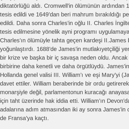
diktatörlüğü aldı. Cromwell’in ölümünün ardından
tesis edildi ve 1649’dan beri mahrum bırakıldığı pe
edildi. Daha sonra Charles’in oğlu II. Charles İngilt
tesis edilmesine yönelik ayni programı uygulamaya
Charles’ın ölümüyle tahta geçen kardeşi II.James b
yoğunlaştırdı. 1688’de James’in mutlakıyetçiliği y
bir krize ve başka bir iç savaşa neden oldu. Anca
birbirine daha kenetli ve daha örgütlüydü. James’i
Hollanda genel valisi III. William’ı ve eşi Mary’yi (
davet ettiler. William beraberinde bir ordu getirerek
monarşiyle değil, parlamentonun kuracağı anayasa
için taht üzerinde hak iddia etti. William’ın Devon’
adalarına adım atmasından iki ay sonra James’in o
de Fransa’ya kaçtı.