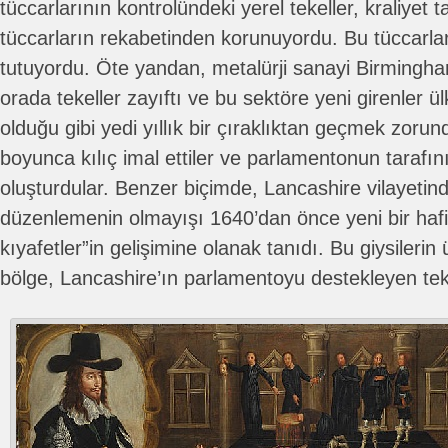
tüccarlarının kontrolündeki yerel tekeller, kraliyet 
tüccarların rekabetinden korunuyordu. Bu tüccarlar 
tutuyordu. Öte yandan, metalürji sanayi Birmingham
orada tekeller zayıftı ve bu sektöre yeni girenler ü
olduğu gibi yedi yıllık bir çıraklıktan geçmek zorun
boyunca kılıç imal ettiler ve parlamentonun tarafını
oluşturdular. Benzer biçimde, Lancashire vilayetinde
düzenlemenin olmayışı 1640’dan önce yeni bir hafif 
kıyafetler”in gelişimine olanak tanıdı. Bu giysilerin
bölge, Lancashire’ın parlamentoyu destekleyen tek