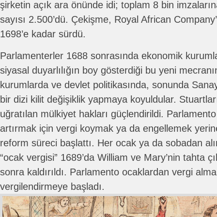
şirketin açık ara önünde idi; toplam 8 bin imzaların
sayısı 2.500’dü. Çekişme, Royal African Company’ni
1698’e kadar sürdü.
Parlamenterler 1688 sonrasında ekonomik kurumlard
siyasal duyarlılığın boy gösterdiği bu yeni mecran
kurumlarda ve devlet politikasında, sonunda Sanay
bir dizi kilit değişiklik yapmaya koyuldular. Stuartl
uğratılan mülkiyet hakları güçlendirildi. Parlamento
artırmak için vergi koymak ya da engellemek yeri
reform süreci başlattı. Her ocak ya da sobadan alına
“ocak vergisi” 1689’da William ve Mary’nin tahta ç
sonra kaldırıldı. Parlamento ocaklardan vergi alma
vergilendirmeye başladı.