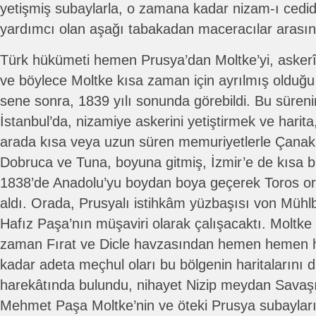
yetişmiş subaylarla, o zamana kadar nizam-ı cedi
yardımcı olan aşağı tabakadan maceracılar arasın
Türk hükümeti hemen Prusya’dan Moltke’yi, askerî
ve böylece Moltke kısa zaman için ayrılmış olduğu
sene sonra, 1839 yılı sonunda görebildi. Bu sürenin i
İstanbul’da, nizamiye askerini yetiştirmek ve harita
arada kısa veya uzun süren memuriyetlerle Çanakk
Dobruca ve Tuna, boyuna gitmiş, İzmir’e de kısa b
1838’de Anadolu’yu boydan boya geçerek Toros or
aldı. Orada, Prusyalı istihkâm yüzbaşısı von Mühlba
Hafız Paşa’nın müşaviri olarak çalışacaktı. Moltke
zaman Fırat ve Dicle havzasından hemen hemen h
kadar adeta meçhul oları bu bölgenin haritalarını d
harekâtında bulundu, nihayet Nizip meydan Savaşın
Mehmet Paşa Moltke’nin ve öteki Prusya subayların