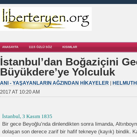
ANASAYFA
1115 ÖZLÜ SÖZ
KISIMLAR
İstanbul’dan Boğaziçini Ge
Büyükdere’ye Yolculuk
ANI - YAŞAYANLARIN AĞZINDAN HIKAYELER
|
HELMUTH
2017 AT 10:20 AM
İstanbul, 3 Kasım 1835
Bir gece Beyoğlu’nda dinlendikten sonra limanda, Altınboyn
dolaşan son derece zarif bir hafif tekneye (kayık) bindik. K