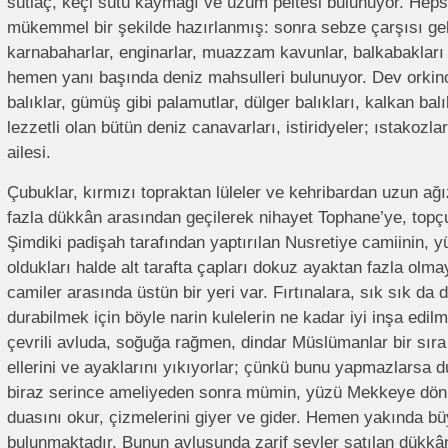
sütlaç, keçi sütü kaymağı ve üzüm peltesi bulunuyor. Heps
mükemmel bir şekilde hazırlanmış: sonra sebze çarşısı gel
karnabaharlar, enginarlar, muazzam kavunlar, balkabakları
hemen yanı başında deniz mahsulleri bulunuyor. Dev orkin
balıklar, gümüş gibi palamutlar, dülger balıkları, kalkan bal
lezzetli olan bütün deniz canavarları, istiridyeler; ıstakozla
ailesi.
Çubuklar, kırmızı topraktan lüleler ve kehribardan uzun ağı
fazla dükkân arasından geçilerek nihayet Tophane’ye, topçul
Şimdiki padişah tarafından yaptırılan Nusretiye camiinin, 
oldukları halde alt tarafta çapları dokuz ayaktan fazla olma
camiler arasında üstün bir yeri var. Fırtınalara, sık sık da
durabilmek için böyle narin kulelerin ne kadar iyi inşa edil
çevrili avluda, soğuğa rağmen, dindar Müslümanlar bir sıra
ellerini ve ayaklarını yıkıyorlar; çünkü bunu yapmazlarsa 
biraz serince ameliyeden sonra mümin, yüzü Mekkeye dönük
duasını okur, çizmelerini giyer ve gider. Hemen yakında bü
bulunmaktadır. Bunun avlusunda zarif şeyler satılan dükkân