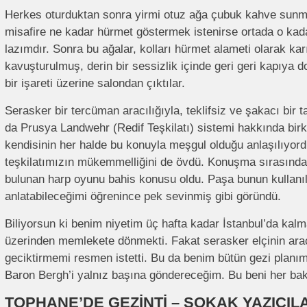
Herkes oturduktan sonra yirmi otuz ağa çubuk kahve sunm
misafire ne kadar hürmet göstermek istenirse ortada o ka
lazımdır. Sonra bu ağalar, kolları hürmet alameti olarak kar
kavuşturulmuş, derin bir sessizlik içinde geri geri kapıya doğ
bir işareti üzerine salondan çıktılar.
Serasker bir tercüman aracılığıyla, teklifsiz ve şakacı bir
da Prusya Landwehr (Redif Teşkilatı) sistemi hakkında bir
kendisinin her halde bu konuyla meşgul olduğu anlaşılıyord
teşkilatımızın mükemmelliğini de övdü. Konuşma sırasında,
bulunan harp oyunu bahis konusu oldu. Paşa bunun kullanıl
anlatabileceğimi öğrenince pek sevinmiş gibi göründü.
Biliyorsun ki benim niyetim üç hafta kadar İstanbul’da kalm
üzerinden memlekete dönmekti. Fakat serasker elçinin ara
geciktirmemi resmen istetti. Bu da benim bütün gezi planım
Baron Bergh’i yalnız başına göndereceğim. Bu beni her ba
TOPHANE’DE GEZİNTİ – SOKAK YAZICILA