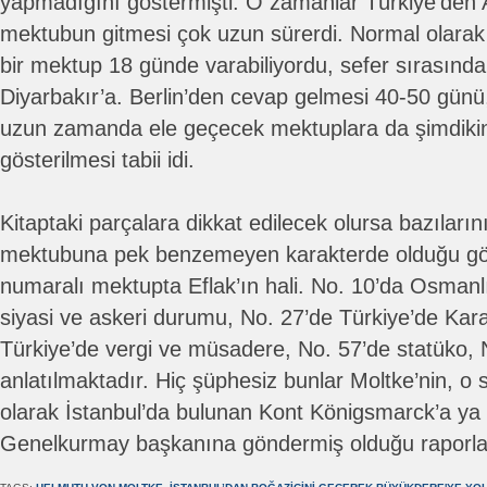
yapmadığını göstermişti. O zamanlar Türkiye’den 
mektubun gitmesi çok uzun sürerdi. Normal olarak B
bir mektup 18 günde varabiliyordu, sefer sırasınd
Diyarbakır’a. Berlin’den cevap gelmesi 40-50 günü
uzun zamanda ele geçecek mektuplara da şimdikin
gösterilmesi tabii idi.
Kitaptaki parçalara dikkat edilecek olursa bazılarını
mektubuna pek benzemeyen karakterde olduğu gör
numaralı mektupta Eflak’ın hali. No. 10’da Osman
siyasi ve askeri durumu, No. 27’de Türkiye’de Kara
Türkiye’de vergi ve müsadere, No. 57’de statüko, N
anlatılmaktadır. Hiç şüphesiz bunlar Moltke’nin, o 
olarak İstanbul’da bulunan Kont Königsmarck’a ya
Genelkurmay başkanına göndermiş olduğu raporlar