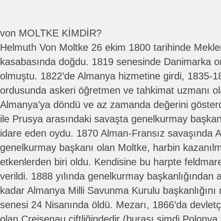
von MOLTKE KİMDİR?
Helmuth Von Moltke 26 ekim 1800 tarihinde Mekl
kasabasında doğdu. 1819 senesinde Danimarka o
olmuştu. 1822’de Almanya hizmetine girdi, 1835-18
ordusunda askeri öğretmen ve tahkimat uzmanı olar
Almanya’ya döndü ve az zamanda değerini göster
ile Prusya arasındaki savaşta genelkurmay başkanı
idare eden oydu. 1870 Alman-Fransız savaşında A
genelkurmay başkanı olan Moltke, harbin kazanıl
etkenlerden biri oldu. Kendisine bu harpte feldmare
verildi. 1888 yılında genelkurmay başkanlığından a
kadar Almanya Milli Savunma Kurulu başkanlığını 
senesi 24 Nisanında öldü. Mezarı, 1866’da devlet
olan Creisenau çiftliğindedir (burası şimdi Polonya 