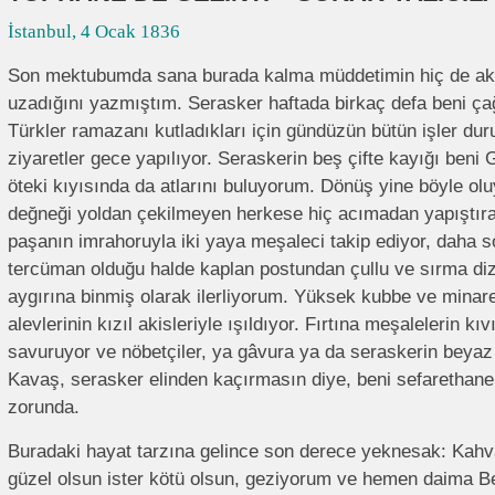
İstanbul, 4 Ocak 1836
Son mektubumda sana burada kalma müddetimin hiç de akl
uzadığını yazmıştım. Serasker haftada birkaç defa beni çağ
Türkler ramazanı kutladıkları için gündüzün bütün işler dur
ziyaretler gece yapılıyor. Seraskerin beş çifte kayığı beni 
öteki kıyısında da atlarını buluyorum. Dönüş yine böyle ol
değneği yoldan çekilmeyen herkese hiç acımadan yapıştıran
paşanın imrahoruyla iki yaya meşaleci takip ediyor, daha 
tercüman olduğu halde kaplan postundan çullu ve sırma dizg
aygırına binmiş olarak ilerliyorum. Yüksek kubbe ve minarel
alevlerinin kızıl akisleriyle ışıldıyor. Fırtına meşalelerin kı
savuruyor ve nöbetçiler, ya gâvura ya da seraskerin beyaz
Kavaş, serasker elinden kaçırmasın diye, beni sefarethane
zorunda.
Buradaki hayat tarzına gelince son derece yeknesak: Kahva
güzel olsun ister kötü olsun, geziyorum ve hemen daima 