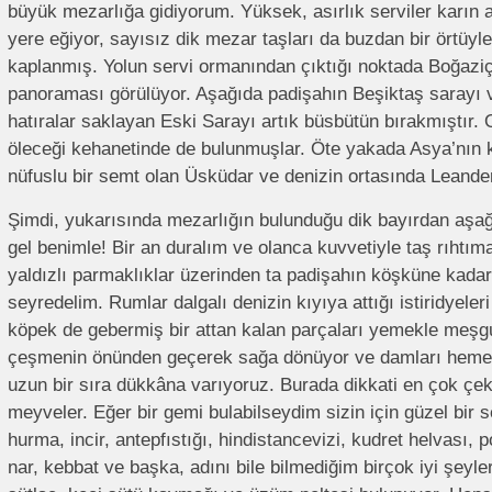
büyük mezarlığa gidiyorum. Yüksek, asırlık serviler karın ağı
yere eğiyor, sayısız dik mezar taşları da buzdan bir örtüyl
kaplanmış. Yolun servi ormanından çıktığı noktada Boğaziçi
panoraması görülüyor. Aşağıda padişahın Beşiktaş sarayı v
hatıralar saklayan Eski Sarayı artık büsbütün bırakmıştır.
öleceği kehanetinde de bulunmuşlar. Öte yakada Asya’nın ka
nüfuslu bir semt olan Üsküdar ve denizin ortasında Leander
Şimdi, yukarısında mezarlığın bulunduğu dik bayırdan aşağ
gel benimle! Bir an duralım ve olanca kuvvetiyle taş rıhtıma
yaldızlı parmaklıklar üzerinden ta padişahın köşküne kadar
seyredelim. Rumlar dalgalı denizin kıyıya attığı istiridyeleri
köpek de gebermiş bir attan kalan parçaları yemekle meş
çeşmenin önünden geçerek sağa dönüyor ve damları hemen
uzun bir sıra dükkâna varıyoruz. Burada dikkati en çok çe
meyveler. Eğer bir gemi bulabilseydim sizin için güzel bir 
hurma, incir, antepfıstığı, hindistancevizi, kudret helvası, 
nar, kebbat ve başka, adını bile bilmediğim birçok iyi şeyle