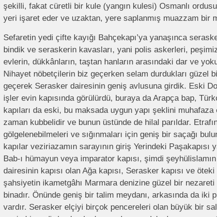
şekilli, fakat cüretli bir kule (yangın kulesi) Osmanlı ord
yeri işaret eder ve uzaktan, yere saplanmış muazzam bir 
Sefaretin yedi çifte kayığı Bahçekapı’ya yanaşınca serasker
bindik ve seraskerin kavasları, yani polis askerleri, peşim
evlerin, dükkânların, taştan hanların arasındaki dar ve yoku
Nihayet nöbetçilerin biz geçerken selam durdukları güzel b
geçerek Serasker dairesinin geniş avlusuna girdik. Eski 
işler evin kapısında görülürdü, buraya da Arapça bap, Türk
kapıları da eski, bu maksada uygun yapı şeklini muhafaza 
zaman kubbelidir ve bunun üstünde de hilal parıldar. Etrafı
gölgelenebilmeleri ve sığınmaları için geniş bir saçağı bulu
kapılar veziriazamın sarayının giriş Yerindeki Paşakapısı y
Bab-ı hümayun veya imparator kapısı, şimdi şeyhülislamın
dairesinin kapısı olan Ağa kapısı, Serasker kapısı ve öteki
şahsiyetin ikametgâhı Marmara denizine güzel bir nezareti
binadır. Önünde geniş bir talim meydanı, arkasında da iki pi
vardır. Serasker elçiyi birçok pencereleri olan büyük bir sa