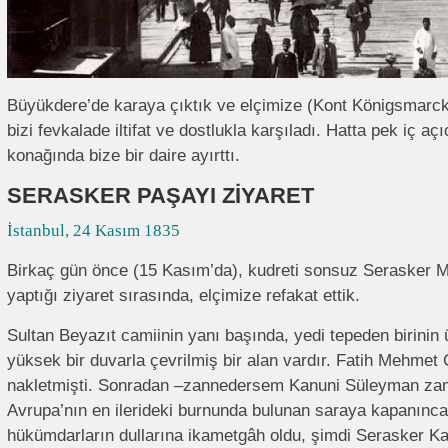
Büyükdere’de karaya çıktık ve elçimize (Kont Königsmarck) 
bizi fevkalade iltifat ve dostlukla karşıladı. Hatta pek iç aç
konağında bize bir daire ayırttı.
SERASKER PAŞAYI ZİYARET
İstanbul, 24 Kasım 1835
Birkaç gün önce (15 Kasım’da), kudreti sonsuz Serasker
yaptığı ziyaret sırasında, elçimize refakat ettik.
Sultan Beyazıt camiinin yanı başında, yedi tepeden birinin ü
yüksek bir duvarla çevrilmiş bir alan vardır. Fatih Mehmet
nakletmişti. Sonradan –zannedersem Kanuni Süleyman zam
Avrupa’nın en ilerideki burnunda bulunan saraya kapanınca
hükümdarların dullarına ikametgâh oldu, şimdi Serasker Ka