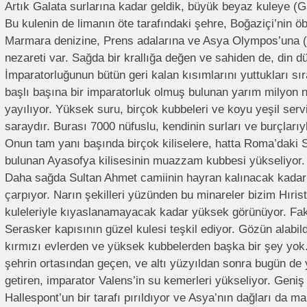
Artık Galata surlarına kadar geldik, büyük beyaz kuleye (G
Bu kulenin de limanın öte tarafındaki şehre, Boğaziçi’nin 
Marmara denizine, Prens adalarına ve Asya Olympos’una 
nezareti var. Sağda bir krallığa değen ve sahiden de, din
İmparatorluğunun bütün geri kalan kısımlarını yuttukları sır
başlı başına bir imparatorluk olmuş bulunan yarım milyon n
yayılıyor. Yüksek suru, birçok kubbeleri ve koyu yeşil servi
saraydır. Burası 7000 nüfuslu, kendinin surları ve burçlarıyl
Onun tam yanı başında birçok kiliselere, hatta Roma’daki S
bulunan Ayasofya kilisesinin muazzam kubbesi yükseliyor. B
Daha sağda Sultan Ahmet camiinin hayran kalınacak kadar 
çarpıyor. Narın şekilleri yüzünden bu minareler bizim Hırist
kuleleriyle kıyaslanamayacak kadar yüksek görünüyor. Fa
Serasker kapısının güzel kulesi teşkil ediyor. Gözün alabil
kırmızı evlerden ve yüksek kubbelerden başka bir şey yok.
şehrin ortasından geçen, ve altı yüzyıldan sonra bugün de 
getiren, imparator Valens’in su kemerleri yükseliyor. Geni
Hallespont’un bir tarafı pırıldıyor ve Asya’nın dağları da m