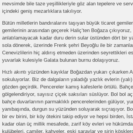
mevsimde bile taze yeşillikleriyle göz alan tepelere ve serv
içindeki geniş mezarlıklara takılıyor.
Bütün milletlerin bandıralarını taşıyan büyük ticaret gemile
gemilerinin arasından geçerek Haliç’ten Boğaza çıkıyoruz,
anlatılamayacak kadar duru derin sular üstünden dört bir y
sola dönerek, üzerinde Frenk şehri Beyoğlu ile bir zamanlar
Cenevizlilerin hiç aldırış etmeden üzerinden seyrettikleri 
yuvarlak kulesiyle Galata bulunan burnu dolaşıyoruz.
Hızlı akıntı yüzünden kayıklar Boğazdan yukarı çıkarken A
sokuluyorlar. Biz de dalgaların yaladığı yazlık evlerin (yal
gözden geçirdik. Pencereler kamış kafeslerle örtülü. Bahçe
gölgelendiriyor, sayısız çiçek saksıları süslüyor. Bol bol a
bahçe duvarlarının parmaklıklı pencerelerinden gülüyor, yu
yanıbaşında, durgun su yüzünden soluyarak sıçraşıyor. Boğa
bir ev birini, bir köy ötekini takip ediyor ve hepsi birden, 
kadar olan üç millik mesafede, zarif köy evleri ve hükümdar
kulübeleri, camiler, kahveler, eski saraylar ve şirin köşkler