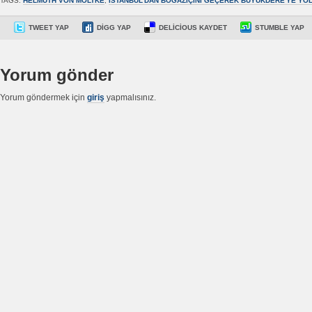
TAGS:
HELMUTH VON MOLTKE
,
İSTANBUL’DAN BOĞAZIÇINI GEÇEREK BÜYÜKDERE'YE YO
TWEET YAP
DIGG YAP
DELICIOUS KAYDET
STUMBLE YAP
Yorum gönder
Yorum göndermek için
giriş
yapmalısınız.