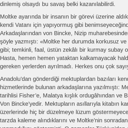
dinlemiş olsaydı bu savaş belki kazanılabilirdi.
Moltke ayarında bir insanın bir görevi üzerine ald
kendi Vatanı için yapıyormuş gibi benimseyeceğin
Arkadaşlarından von Bincke, Nizip muharebesinde
şöyle yazmıştı: «Moltke her durumda korkusuz ve 
gibi; temkinli, faal, üstün zekâlı bir kurmay subay o
Hasta, hemen hemen yataktan kalkamayacak hald
gereken yerlerden ayrılmadı. Herkes onu çok sayı
Anadolu’dan gönderdiği mektuplardan bazıları kendi
hizmetlerinde bulunan arkadaşlarına yazılmıştı: M
tarihlisi Fisher’e, Malatya kışlık ordugâhından ve Bi
Von Bincke’yedir. Mektupların asıllarıyla kitabın kar
üzerlerinde hiç bir düzelmeye lüzum göstermeyec
tarzda kaleme alındıklarını ve Moltke’nin sonradan h