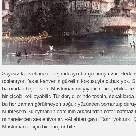
Sayısız kahvehanelerin şimdi ayrı bir görünüşü var. Herke
toplanıyor, fakat kahvenin güzelim kokusuyla çubuk yok. 
batmadan hiçbir sofu Müslüman ne yiyebilir, ne içebilir- ne t
bir çiçeği koklayabilir. Türkler, ellerinde tespih, sokaklarda
bu her zaman görülmeyen soğuk yüzünden somurtup duruyo
Muhteşem Süleyman’ın camiinin arkasından batar batmaz 
minarelerden sesleniyorlar. «Allahtan gayrı Tanrı yoktur».
Müslümanlar için bir borçtur bile.