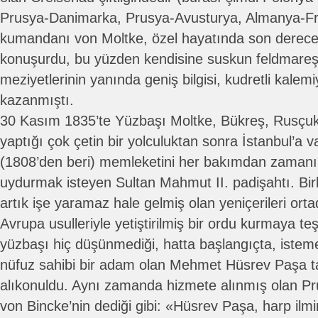
Prusya-Danimarka, Prusya-Avusturya, Almanya-Fr
kumandanı von Moltke, özel hayatında son derece
konuşurdu, bu yüzden kendisine suskun feldmareşa
meziyetlerinin yanında geniş bilgisi, kudretli kalem
kazanmıştı.
30 Kasım 1835’te Yüzbaşı Moltke, Bükreş, Rusçuk
yaptığı çok çetin bir yolculuktan sonra İstanbul’a v
(1808’den beri) memleketini her bakımdan zamanı
uydurmak isteyen Sultan Mahmut II. padişahtı. Bir
artık işe yaramaz hale gelmiş olan yeniçerileri ort
Avrupa usulleriyle yetiştirilmiş bir ordu kurmaya te
yüzbaşı hiç düşünmediği, hatta başlangıçta, isteme
nüfuz sahibi bir adam olan Mehmet Hüsrev Paşa t
alıkonuldu. Aynı zamanda hizmete alınmış olan Pr
von Bincke’nin dediği gibi: «Hüsrev Paşa, harp ilmi