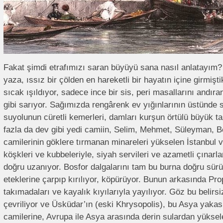
Fakat şimdi etrafımızı saran büyüyü sana nasıl anlatayım? S
yaza, ıssız bir çölden en hareketli bir hayatın içine girmiş
sıcak ışıldıyor, sadece ince bir sis, peri masallarını andır
gibi sarıyor. Sağımızda rengârenk ev yığınlarının üstünde s
suyolunun cüretli kemerleri, damları kurşun örtülü büyük t
fazla da dev gibi yedi camiin, Selim, Mehmet, Süleyman, 
camilerinin göklere tırmanan minareleri yükselen İstanbul 
köşkleri ve kubbeleriyle, siyah servileri ve azametli çınarları
doğru uzanıyor. Bosfor dalgalarını tam bu burna doğru sürü
eteklerine çarpıp kırılıyor, köpürüyor. Bunun arkasında Pr
takımadaları ve kayalık kıyılarıyla yayılıyor. Göz bu belirsi
çevriliyor ve Üsküdar’ın (eski Khrysopolis), bu Asya yakas
camilerine, Avrupa ile Asya arasında derin sulardan yüksel