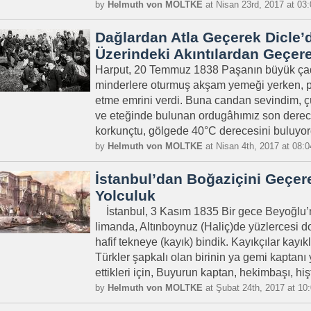
by
Helmuth von MOLTKE
at Nisan 23rd, 2017 at 03
Dağlardan Atla Geçerek Dicle’de
Üzerindeki Akıntılardan Geçer
Harput, 20 Temmuz 1838 Paşanın büyük çadı
minderlere oturmuş akşam yemeği yerken, 
etme emrini verdi. Buna candan sevindim, 
ve eteğinde bulunan ordugâhımız son derece
korkunçtu, gölgede 40°C derecesini buluyordu
by
Helmuth von MOLTKE
at Nisan 4th, 2017 at 08:
İstanbul’dan Boğaziçini Geçe
Yolculuk
İstanbul, 3 Kasım 1835 Bir gece Beyoğlu’n
limanda, Altınboynuz (Haliç)de yüzlercesi do
hafif tekneye (kayık) bindik. Kayıkçılar kayık
Türkler şapkalı olan birinin ya gemi kaptanı
ettikleri için, Buyurun kaptan, hekimbaşı, hiş
by
Helmuth von MOLTKE
at Şubat 24th, 2017 at 10