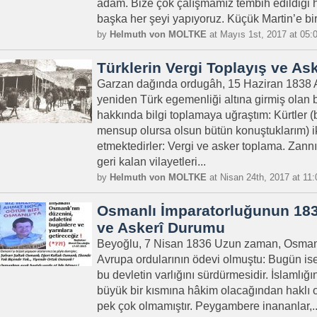
adam. Bize çok çalışmamız tembih edildiği 
başka her şeyi yapıyoruz. Küçük Martin’e bir
by
Helmuth von MOLTKE
at Mayıs 1st, 2017 at 05:
Türklerin Vergi Toplayış ve Ask
Garzan dağında ordugâh, 15 Haziran 1838 
yeniden Türk egemenliği altına girmiş ola
hakkında bilgi toplamaya uğraştım: Kürtler (
mensup olursa olsun bütün konuştuklarım) i
etmektedirler: Vergi ve asker toplama. Zan
geri kalan vilayetleri...
by
Helmuth von MOLTKE
at Nisan 24th, 2017 at 11
Osmanlı İmparatorluğunun 1836
ve Askerî Durumu
Beyoğlu, 7 Nisan 1836 Uzun zaman, Osman
Avrupa ordularının ödevi olmuştu: Bugün ise
bu devletin varlığını sürdürmesidir. İslamlı
büyük bir kısmına hâkim olacağından haklı o
pek çok olmamıştır. Peygambere inananlar,..