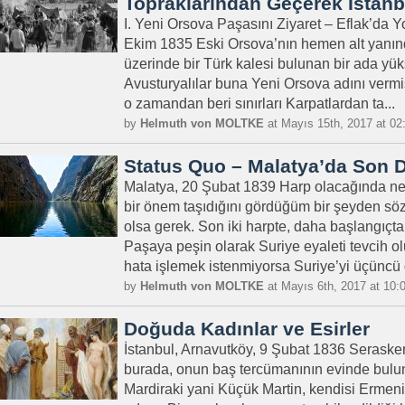
Topraklarından Geçerek İstanb
I. Yeni Orsova Paşasını Ziyaret – Eflak’da 
Ekim 1835 Eski Orsova’nın hemen alt yanınd
üzerinde bir Türk kalesi bulunan bir ada yük
Avusturyalılar buna Yeni Orsova adını vermişl
o zamandan beri sınırları Karpatlardan ta...
by
Helmuth von MOLTKE
at Mayıs 15th, 2017 at 02
Status Quo – Malatya’da Son
Malatya, 20 Şubat 1839 Harp olacağında ne
bir önem taşıdığını gördüğüm bir şeyden s
olsa gerek. Son iki harpte, daha başlangıçta
Paşaya peşin olarak Suriye eyaleti tevcih o
hata işlemek istenmiyorsa Suriye’yi üçüncü d
by
Helmuth von MOLTKE
at Mayıs 6th, 2017 at 10:
Doğuda Kadınlar ve Esirler
İstanbul, Arnavutköy, 9 Şubat 1836 Serasker
burada, onun baş tercümanının evinde bulu
Mardiraki yani Küçük Martin, kendisi Ermeni v