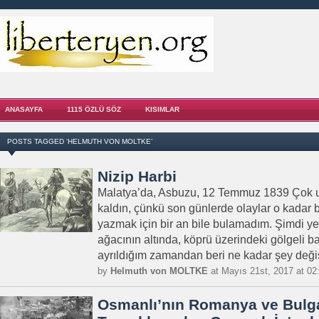
ANASAYFA
1115 ÖZLÜ SÖZ
KISIMLAR
POSTS TAGGED ‘HELMUTH VON MOLTKE’
Nizip Harbi
Malatya’da, Asbuzu, 12 Temmuz 1839 Çok 
kaldın, çünkü son günlerde olaylar o kadar b
yazmak için bir an bile bulamadım. Şimdi ye
ağacının altında, köprü üzerindeki gölgeli 
ayrıldığım zamandan beri ne kadar şey değişt
by
Helmuth von MOLTKE
at Mayıs 21st, 2017 at 02
Osmanlı’nın Romanya ve Bulg