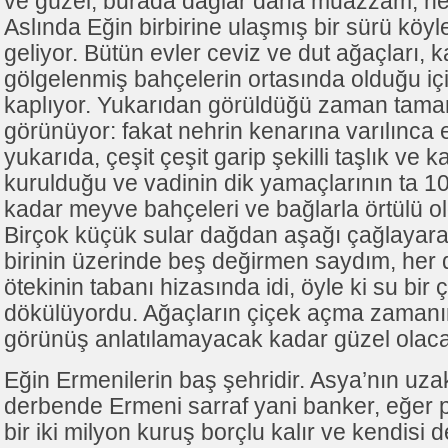
ve güzel; burada dağlar daha muazzam, ne
Aslında Eğin birbirine ulaşmış bir sürü kö
geliyor. Bütün evler ceviz ve dut ağaçları, k
gölgelenmiş bahçelerin ortasında olduğu içi
kaplıyor. Yukarıdan görüldüğü zaman tamam
görünüyor: fakat nehrin kenarına varılınca e
yukarıda, çeşit çeşit garip şekilli taşlık ve 
kurulduğu ve vadinin dik yamaçlarının ta 1
kadar meyve bahçeleri ve bağlarla örtülü o
Birçok küçük sular dağdan aşağı çağlayara
birinin üzerinde beş değirmen saydım, her 
ötekinin tabanı hizasında idi, öyle ki su bir
dökülüyordu. Ağaçların çiçek açma zaman
görünüş anlatılamayacak kadar güzel olac
Eğin Ermenilerin baş şehridir. Asya’nın uza
derbende Ermeni sarraf yani banker, eğer 
bir iki milyon kuruş borçlu kalır ve kendisi d