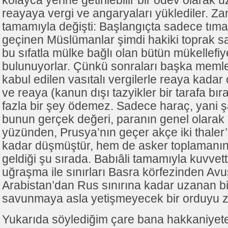
kolayca yerine getirilebilir bir ödev olarak ü
reayaya vergi ve angaryaları yüklediler. Za
tamamıyla değişti: Başlangıçta sadece tıma
geçinen Müslümanlar şimdi hakiki toprak sa
bu sıfatla mülke bağlı olan bütün mükellefiy
bulunuyorlar. Çünkü sonraları başka memle
kabul edilen vasıtalı vergilerle reaya kadar 
ve reaya (kanun dışı tazyikler bir tarafa bı
fazla bir şey ödemez. Sadece haraç, yani şah
bunun gerçek değeri, paranın genel olarak
yüzünden, Prusya’nın geçer akçe iki thaler’
kadar düşmüştür, hem de asker toplamanın
geldiği şu sırada. Babıâli tamamıyla kuvvet
uğraşma ile sınırları Basra körfezinden Avu
Arabistan’dan Rus sınırına kadar uzanan b
savunmaya asla yetişmeyecek bir orduyu zo
Yukarıda söylediğim çare bana hakkaniyet