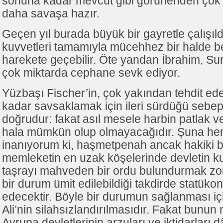
sonuna kadar mevcut gibi görünenden çok d
daha savaşa hazır.
Geçen yıl burada büyük bir gayretle çalışıl
kuvvetleri tamamıyla mücehhez bir halde bek
harekete geçebilir. Öte yandan İbrahim, Sur
çok miktarda cephane sevk ediyor.
Yüzbaşı Fischer’in, çok yakından tehdit e
kadar savsaklamak için ileri sürdüğü sebe
doğrudur: fakat asıl mesele harbin patlak 
hala mümkün olup olmayacağıdır. Şuna h
inanıyorum ki, haşmetpenah ancak hakiki bir
memleketin en uzak köşelerinde devletin ku
taşrayı mahveden bir ordu bulundurmak z
bir durum ümit edilebildiği takdirde statüko
edecektir. Böyle bir durumun sağlanması iç
Ali’nin silahsızlandırılmasıdır. Fakat bunu
Avrupa devletlerinin arzuları ve iktidarları 