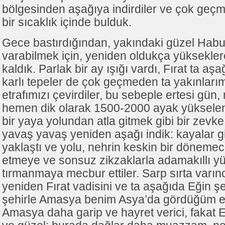
bölgesinden aşağıya indirdiler ve çok geçm
bir sıcaklık içinde bulduk.
Gece bastırdığından, yakındaki güzel Hab
varabilmek için, yeniden oldukça yüksekle
kaldık. Parlak bir ay ışığı vardı, Fırat ta aş
karlı tepeler de çok geçmeden ta yakınları
etrafımızı çevirdiler, bu sebeple ertesi gü
hemen dik olarak 1500-2000 ayak yüksele
bir yaya yolundan atla gitmek gibi bir zevke
yavaş yavaş yeniden aşağı indik: kayalar git
yaklaştı ve yolu, nehrin keskin bir dönemeci
etmeye ve sonsuz zikzaklarla adamakıllı y
tırmanmaya mecbur ettiler. Sarp sırta varı
yeniden Fırat vadisini ve ta aşağıda Eğin ş
şehirle Amasya benim Asya’da gördüğüm en
Amasya daha garip ve hayret verici, fakat