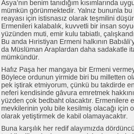
Asya’nın benim tanıdığım kısımlarında uy
mümkün görünmektedir. Yalnız bununla bu 
reayası için istisnasız olarak teşmilini dü
Ermenileri kalabalık, kuvvetli bir insan soyu
yüzünden muti, emir kulu tabiatlı, çalışkand
Bu anda Hıristiyan Ermeni halkının Babıâli
da Müslüman Araplardan daha sadakatle ita
mümkündür.
Hafız Paşa her mangaya bir Ermeni verme
Böylece ordunun yirmide biri bu milletten ol
pek iştirak etmiyorum, çünkü bu takdirde e
neferi kendisinde gâvura emretmek hakkını
yüzden çok bedbaht olacaktır. Ermenilere
mevkilerinin yolu bile kesilmiş olacağı için o
olarak yetiştirmek de kabil olamayacaktır.
Buna karşılık her redif alayımızda dördünc