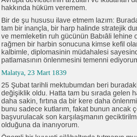
hakkında hüküm veremem.
Bir de şu hususu ilave etmem lazım: Burada
tam bir inançla, bir harp halinde stratejik 
ve memleketin ruh gücünün Babıâli lehin
rağmen bir harbin sonucuna kimse kefil ol
kalbimle, diplomasinin müdahalesi sayesind
patlamasının önlenmesini temenni ediyoru
Malatya, 23 Mart 1839
25 Şubat tarihli mektubumdan beri burada
değişiklik oldu. Hatta tam bu sırada gelen 
daha sakin, fırtına da bir kere daha önlenm
bunu sadece kutlarım, fakat bunun ancak
başvurulacak son karşılaşmanın geciktirilm
olduğuna da inanıyorum.