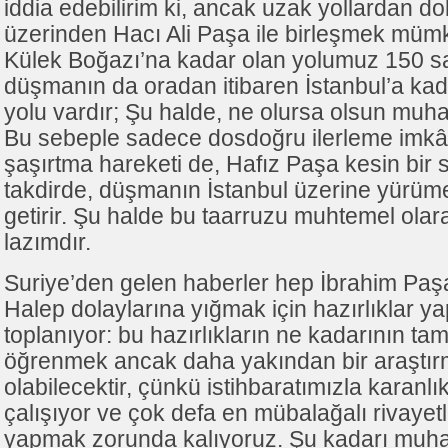
iddia edebilirim ki, ancak uzak yollardan d
üzerinden Hacı Ali Paşa ile birleşmek müm
Külek Boğazı’na kadar olan yolumuz 150 saa
düşmanın da oradan itibaren İstanbul’a ka
yolu vardır; Şu halde, ne olursa olsun muha
Bu sebeple sadece dosdoğru ilerleme imkânı
şaşırtma hareketi de, Hafız Paşa kesin bir
takdirde, düşmanın İstanbul üzerine yürüme
getirir. Şu halde bu taarruzu muhtemel ola
lazımdır.
Suriye’den gelen haberler hep İbrahim Paşa
Halep dolaylarına yığmak için hazırlıklar ya
toplanıyor: bu hazırlıkların ne kadarının ta
öğrenmek ancak daha yakından bir araştı
olabilecektir, çünkü istihbaratımızla karanl
çalışıyor ve çok defa en mübalağalı rivayet
yapmak zorunda kalıyoruz. Şu kadarı muha