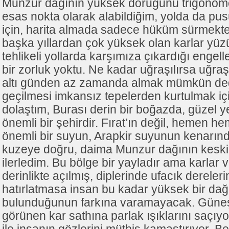
Munzur dağının yüksek doruğunu trigonomet
esas nokta olarak alabildiğim, yolda da pusu
için, harita almada sadece hüküm sürmekte
başka yıllardan çok yüksek olan karlar yüz
tehlikeli yollarda karşımıza çıkardığı enge
bir zorluk yoktu. Ne kadar uğraşılırsa uğraşı
altı günden az zamanda almak mümkün değil
geçilmesi imkansız tepelerden kurtulmak iç
dolaştım, Burası derin bir boğazda, güzel y
önemli bir şehirdir. Fırat’ın değil, hemen 
önemli bir suyun, Arapkir suyunun kenarın
kuzeye doğru, daima Munzur dağının keski
ilerledim. Bu bölge bir yayladır ama karlar 
derinlikte açılmış, diplerinde ufacık dereler
hatırlatmasa insan bu kadar yüksek bir da
bulunduğunun farkına varamayacak. Güneş
görünen kar sathına parlak ışıklarını saçıy