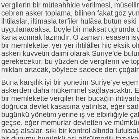
vergilerin bir müteahhide verilmesi, müselli
cebren asker toplama, bilinen fakat göz yum
ihtilaslar, iltimasla terfiler hulâsa bütün esk
uygulanacaksa, böyle bir maksat uğrunda 
kana acımak lazımdır. O zaman, esasen isy
bir memlekette, yer yer ihtilâller hiç eksik 
askeri kuvvetin daimi olarak Suriye’de bul
gerekecektir; bu yüzden de vergilerin ve t
miktarı artacak, böylece sadece dert çoğalm
Buna karşılık iyi bir yönetim Suriye’ye ege
askerden daha mükemmel sağlayacaktır. E
bir memlekette vergiler her bucağın ihtiyarla
doğruca devlet kasasına yatırılsa, eğer sad
bugünkü yönetim yerine iş ve elbirliğiyle çal
geçse, eğer memurlar devletten ve mümkün
maaş alsalar, sıkı bir kontrol altında tutulsal
bir durumu bugünkü eşi görülmedik tazyike 