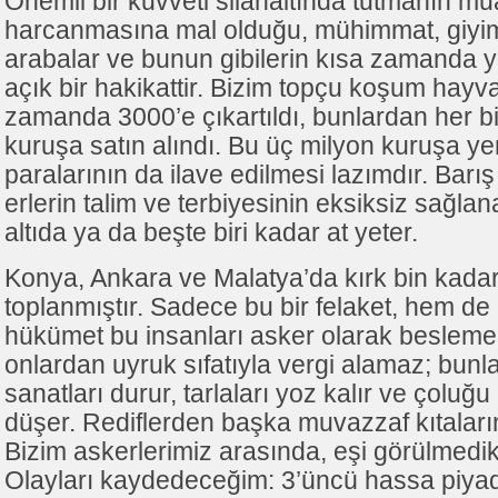
Önemli bir kuvveti silâhaltında tutmanın
harcanmasına mal olduğu, mühimmat, giyim 
arabalar ve bunun gibilerin kısa zamanda y
açık bir hakikattir. Bizim topçu koşum hayv
zamanda 3000’e çıkartıldı, bunlardan her b
kuruşa satın alındı. Bu üç milyon kuruşa 
paralarının da ilave edilmesi lazımdır. Bar
erlerin talim ve terbiyesinin eksiksiz sağlan
altıda ya da beşte biri kadar at yeter.
Konya, Ankara ve Malatya’da kırk bin kadar 
toplanmıştır. Sadece bu bir felaket, hem de ç
hükümet bu insanları asker olarak beslemek
onlardan uyruk sıfatıyla vergi alamaz; bunlar
sanatları durur, tarlaları yoz kalır ve çoluğ
düşer. Rediflerden başka muvazzaf kıtaların
Bizim askerlerimiz arasında, eşi görülmedi
Olayları kaydedeceğim: 3’üncü hassa piya