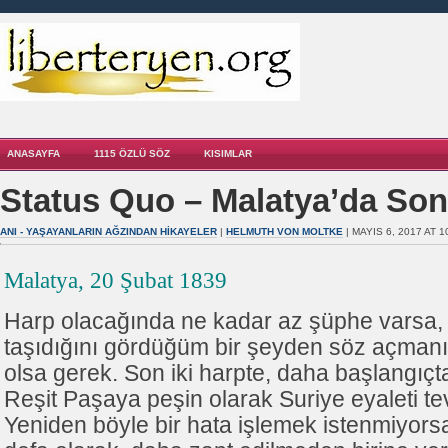
ANASAYFA
1115 ÖZLÜ SÖZ
KISIMLAR
Status Quo – Malatya’da So
ANI - YAŞAYANLARIN AĞZINDAN HIKAYELER
|
HELMUTH VON MOLTKE
| MAYIS 6, 2017 AT 1
Malatya, 20 Şubat 1839
Harp olacağında ne kadar az şüphe varsa,
taşıdığını gördüğüm bir şeyden söz açman
olsa gerek. Son iki harpte, daha başlangıçt
Reşit Paşaya peşin olarak Suriye eyaleti t
Yeniden böyle bir hata işlemek istenmiyors