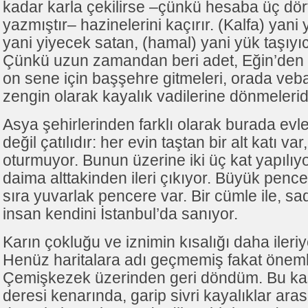
kadar karla çekilirse –çünkü hesaba üç dört
yazmıştır– hazinelerini kaçırır. (Kalfa) yani 
yani yiyecek satan, (hamal) yani yük taşıyı
Çünkü uzun zamandan beri adet, Eğin’den 
on sene için başşehre gitmeleri, orada veb
zengin olarak kayalık vadilerine dönmeleridi
Asya şehirlerinden farklı olarak burada evl
değil çatılıdır: her evin taştan bir alt katı v
oturmuyor. Bunun üzerine iki üç kat yapılıyo
daima alttakinden ileri çıkıyor. Büyük pence
sıra yuvarlak pencere var. Bir cümle ile, s
insan kendini İstanbul’da sanıyor.
Karın çokluğu ve iznimin kısalığı daha iler
Henüz haritalara adı geçmemiş fakat öneml
Çemişkezek üzerinden geri döndüm. Bu ka
deresi kenarında, garip sivri kayalıklar ar