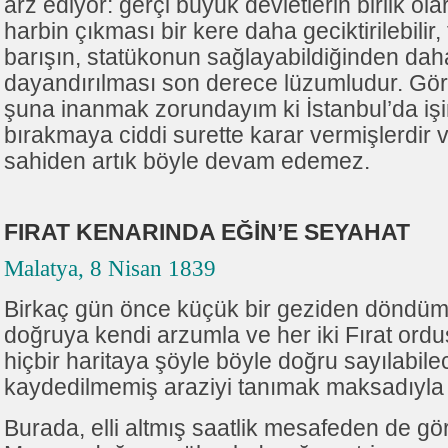
arz ediyor: gerçi büyük devletlerin birlik ol
harbin çıkması bir kere daha geciktirilebili
barışın, statükonun sağlayabildiğinden dah
dayandırılması son derece lüzumludur. Gö
şuna inanmak zorundayım ki İstanbul’da iş
bırakmaya ciddi surette karar vermişlerdi
sahiden artık böyle devam edemez.
FIRAT KENARINDA EĞİN’E SEYAHAT
Malatya, 8 Nisan 1839
Birkaç gün önce küçük bir geziden döndüm
doğruya kendi arzumla ve her iki Fırat ord
hiçbir haritaya şöyle böyle doğru sayılabile
kaydedilmemiş araziyi tanımak maksadıyla
Burada, elli altmış saatlik mesafeden de gör