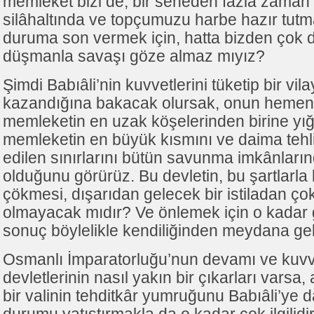
memleket bizi de, bir seneden fazla zaman i
silâhaltında ve topçumuzu harbe hazır tut
duruma son vermek için, hatta bizden çok d
düşmanla savaşı göze almaz mıyız?
Şimdi Babıâli’nin kuvvetlerini tüketip bir v
kazandığına bakacak olursak, onun hemen
memleketin en uzak köşelerinden birine yı
memleketin en büyük kısmını ve daima tehli
edilen sınırlarını bütün savunma imkânlar
olduğunu görürüz. Bu devletin, bu şartlarla
çökmesi, dışarıdan gelecek bir istiladan ço
olmayacak mıdır? Ve önlemek için o kadar g
sonuç böylelikle kendiliğinden meydana ge
Osmanlı İmparatorluğu’nun devamı ve kuv
devletlerinin nasıl yakın bir çıkarları varsa,
bir valinin tehditkâr yumruğunu Babıâli’ye d