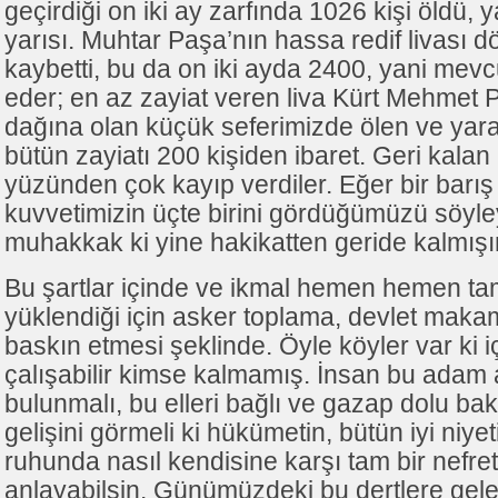
geçirdiği on iki ay zarfında 1026 kişi öldü, 
yarısı. Muhtar Paşa’nın hassa redif livası 
kaybetti, bu da on iki ayda 2400, yani mevc
eder; en az zayiat veren liva Kürt Mehmet 
dağına olan küçük seferimizde ölen ve yara
bütün zayiatı 200 kişiden ibaret. Geri kalan
yüzünden çok kayıp verdiler. Eğer bir barış y
kuvvetimizin üçte birini gördüğümüzü söyl
muhakkak ki yine hakikatten geride kalmışı
Bu şartlar içinde ve ikmal hemen hemen ta
yüklendiği için asker toplama, devlet maka
baskın etmesi şeklinde. Öyle köyler var ki 
çalışabilir kimse kalmamış. İnsan bu adam 
bulunmalı, bu elleri bağlı ve gazap dolu bakı
gelişini görmeli ki hükümetin, bütün iyi niy
ruhunda nasıl kendisine karşı tam bir nefret
anlayabilsin. Günümüzdeki bu dertlere gele