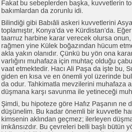
Fakat bu sebeplerden başka, kuvvetlerin t
bakımlardan da zorunlu idi.
Bilindiği gibi Babıâli askeri kuvvetlerini As
toplamıştır, Konya’da ve Kürdistan’da. Eğer
taarruz harbine karar verecek olursa onun,
rağmen yine Külek boğazından hücum etmes
akla yakın olanıdır. Çünkü bu yön ona kara
varlığını muhafaza için muhtaç olduğu çabu
vaat etmektedir. Hacı Ali Paşa da işte bu, 
giden en kısa ve en önemli yol üzerinde bul
da odur. Tahkimatla mevzilerini muhafaza al
düşmana karşı savunma ile yetineceği muh
Şimdi, bu hipoteze göre Hafız Paşanın ne 
düşünelim. Bu kadar önemli bir kuvvetle ha
kimsenin aklından geçmez; ilerleyen düş
imkânsızdır. Bu çevreleri belli başlı bütün 