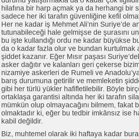
durumu yatıştırmakla da o kadar çok ilgilidi
hilafına bir harp açmak ya da herhangi bir s
sadece her iki tarafın güvenliğine kefil ol
Her ne kadar iş Mehmet Ali’nin Suriye’de an
tutunabileceği hale gelmişse de şurasını u
bu işte kullandığı ordu ne kadar büyükse b
da o kadar fazla olur ve bundan kurtulmak
şiddet kazanır. Eğer Mısır paşası Suriye’de
asker dağıtır ve kalanları geri çekerse bizim r
nizamiye askerleri de Rumeli ve Anadolu’ya
barış durumuna getirilir ve memleketin şid
gibi her türlü yükler hafifletilebilir. Böyle b
ortaklaşa garantisi altında her iki tarafın s
mümkün olup olmayacağını bilmem, fakat b
olmaktadır ki, eğer bu tedbir imkânsız ise
kabil değildir.
Biz, muhtemel olarak iki haftaya kadar bur