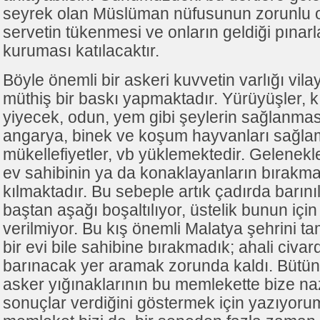
seyrek olan Müslüman nüfusunun zorunlu ol
servetin tükenmesi ve onların geldiği pınar
kuruması katılacaktır.
Böyle önemli bir askeri kuvvetin varlığı vila
müthiş bir baskı yapmaktadır. Yürüyüşler, kı
yiyecek, odun, yem gibi şeylerin sağlanmas
angarya, binek ve koşum hayvanları sağla
mükellefiyetler, vb yüklemektedir. Gelenekle
ev sahibinin ya da konaklayanların bırakma
kılmaktadır. Bu sebeple artık çadırda barını
baştan aşağı boşaltılıyor, üstelik bunun içi
verilmiyor. Bu kış önemli Malatya şehrini tam
bir evi bile sahibine bırakmadık; ahali civa
barınacak yer aramak zorunda kaldı. Bütü
asker yığınaklarının bu memlekette bize na
sonuçlar verdiğini göstermek için yazıyor