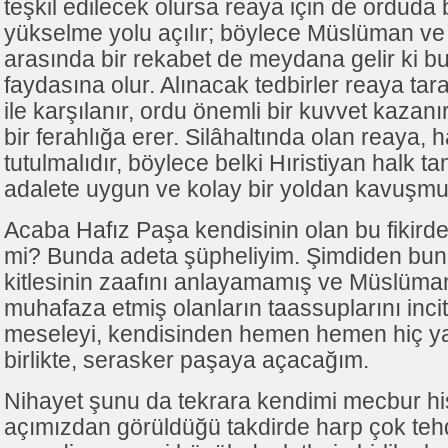
teşkil edilecek olursa reaya için de orduda 
yükselme yolu açılır; böylece Müslüman ve H
arasında bir rekabet de meydana gelir ki bu 
faydasına olur. Alınacak tedbirler reaya ta
ile karşılanır, ordu önemli bir kuvvet kaza
bir ferahlığa erer. Silâhaltında olan reaya,
tutulmalıdır, böylece belki Hıristiyan halk ta
adalete uygun ve kolay bir yoldan kavuşmuş
Acaba Hafız Paşa kendisinin olan bu fikirde
mi? Bunda adeta şüpheliyim. Şimdiden bu
kitlesinin zaafını anlayamamış ve Müslüma
muhafaza etmiş olanların taassuplarını inc
meseleyi, kendisinden hemen hemen hiç 
birlikte, serasker paşaya açacağım.
Nihayet şunu da tekrara kendimi mecbur h
açımızdan görüldüğü takdirde harp çok tehd