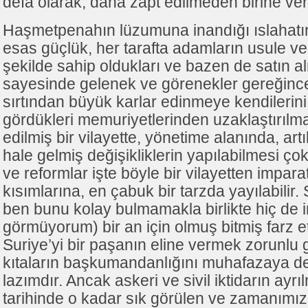
defa olarak, daha zapt edilmeden birine ver
Haşmetpenahın lüzumuna inandığı ıslahat
esas güçlük, her tarafta adamların usule v
şekilde sahip oldukları ve bazen de satın a
sayesinde gelenek ve görenekler gereğince 
sırtından büyük karlar edinmeye kendilerini
gördükleri memuriyetlerinden uzaklaştırılma
edilmiş bir vilayette, yönetime alanında, a
hale gelmiş değişikliklerin yapılabilmesi ço
ve reformlar işte böyle bir vilayetten impara
kısımlarına, en çabuk bir tarzda yayılabilir. 
ben bunu kolay bulmamakla birlikte hiç de 
görmüyorum) bir an için olmuş bitmiş farz
Suriye’yi bir paşanın eline vermek zorunlu 
kıtaların başkumandanlığını muhafazaya 
lazımdır. Ancak askeri ve sivil iktidarın ayr
tarihinde o kadar sık görülen ve zamanımı