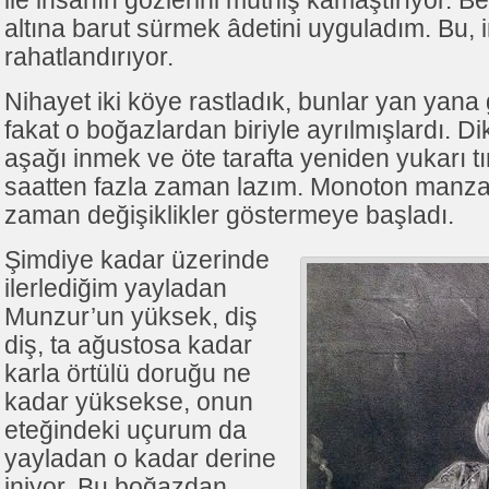
ile insanın gözlerini müthiş kamaştırıyor. Be
altına barut sürmek âdetini uyguladım. Bu, 
rahatlandırıyor.
Nihayet iki köye rastladık, bunlar yan yana 
fakat o boğazlardan biriyle ayrılmışlardı. 
aşağı inmek ve öte tarafta yeniden yukarı t
saatten fazla zaman lazım. Monoton manzar
zaman değişiklikler göstermeye başladı.
Şimdiye kadar üzerinde
ilerlediğim yayladan
Munzur’un yüksek, diş
diş, ta ağustosa kadar
karla örtülü doruğu ne
kadar yüksekse, onun
eteğindeki uçurum da
yayladan o kadar derine
iniyor. Bu boğazdan