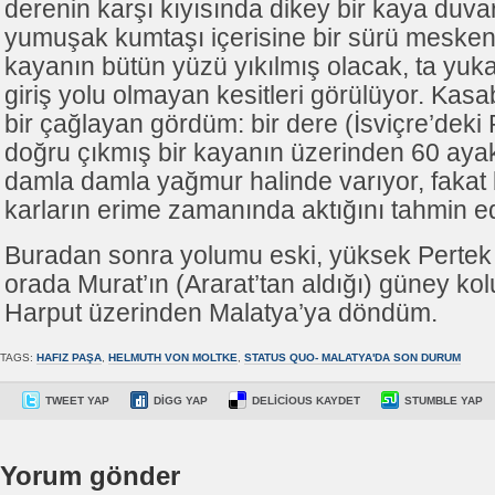
derenin karşı kıyısında dikey bir kaya duva
yumuşak kumtaşı içerisine bir sürü mesken
kayanın bütün yüzü yıkılmış olacak, ta yuk
giriş yolu olmayan kesitleri görülüyor. Kas
bir çağlayan gördüm: bir dere (İsviçre’deki P
doğru çıkmış bir kayanın üzerinden 60 aya
damla damla yağmur halinde varıyor, fakat
karların erime zamanında aktığını tahmin e
Buradan sonra yolumu eski, yüksek Pertek 
orada Murat’ın (Ararat’tan aldığı) güney ko
Harput üzerinden Malatya’ya döndüm.
TAGS:
HAFIZ PAŞA
,
HELMUTH VON MOLTKE
,
STATUS QUO- MALATYA'DA SON DURUM
TWEET YAP
DIGG YAP
DELICIOUS KAYDET
STUMBLE YAP
Yorum gönder