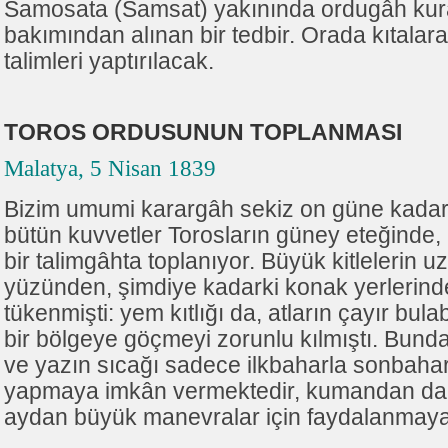
Samosata (Samsat) yakınında ordugâh kura
bakımından alınan bir tedbir. Orada kıtalar
talimleri yaptırılacak.
TOROS ORDUSUNUN TOPLANMASI
Malatya, 5 Nisan 1839
Bizim umumi karargâh sekiz on güne kadar 
bütün kuvvetler Torosların güney eteğinde,
bir talimgâhta toplanıyor. Büyük kitlelerin
yüzünden, şimdiye kadarki konak yerlerind
tükenmişti: yem kıtlığı da, atların çayır bula
bir bölgeye göçmeyi zorunlu kılmıştı. Bunda
ve yazın sıcağı sadece ilkbaharla sonbahar
yapmaya imkân vermektedir, kumandan da
aydan büyük manevralar için faydalanmaya 