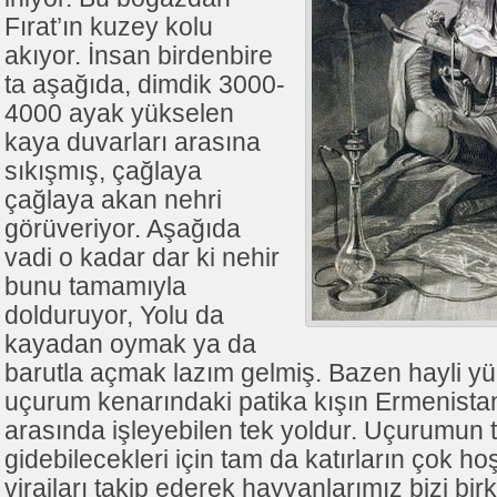
Fırat’ın kuzey kolu
akıyor. İnsan birdenbire
ta aşağıda, dimdik 3000-
4000 ayak yükselen
kaya duvarları arasına
sıkışmış, çağlaya
çağlaya akan nehri
görüveriyor. Aşağıda
vadi o kadar dar ki nehir
bunu tamamıyla
dolduruyor, Yolu da
kayadan oymak ya da
barutla açmak lazım gelmiş. Bazen hayli yü
uçurum kenarındaki patika kışın Ermenistan
arasında işleyebilen tek yoldur. Uçurumun 
gidebilecekleri için tam da katırların çok hoş
virajları takip ederek hayvanlarımız bizi bi