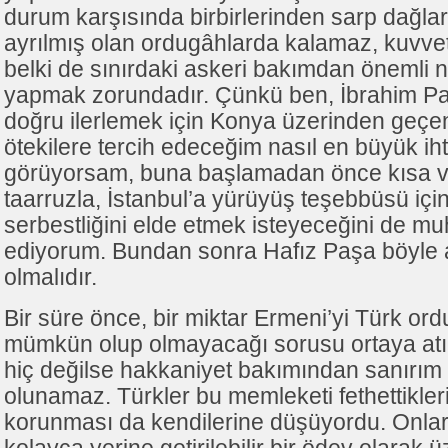
durum karşısında birbirlerinden sarp dağlar
ayrılmış olan ordugâhlarda kalamaz, kuvvetl
belki de sınırdaki askeri bakımdan önemli 
yapmak zorundadır. Çünkü ben, İbrahim Paş
doğru ilerlemek için Konya üzerinden geçen
ötekilere tercih edeceğim nasıl en büyük ih
görüyorsam, buna başlamadan önce kısa ve
taarruzla, İstanbul’a yürüyüş teşebbüsü içi
serbestliğini elde etmek isteyeceğini de m
ediyorum. Bundan sonra Hafız Paşa böyle 
olmalıdır.
Bir süre önce, bir miktar Ermeni’yi Türk o
mümkün olup olmayacağı sorusu ortaya atı
hiç değilse hakkaniyet bakımından sanırım ki
olunamaz. Türkler bu memleketi fethettikler
korunması da kendilerine düşüyordu. Onla