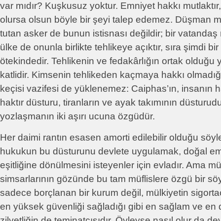
var mıdır? Kuşkusuz yoktur. Emniyet hakkı mutlaktır
olursa olsun böyle bir şeyi talep edemez. Düşman me
tutan asker de bunun istisnası değildir; bir vatandaş
ülke de onunla birlikte tehlikeye açıktır, sıra şimdi bi
ötekindedir. Tehlikenin ve fedakârlığın ortak olduğ
katlidir. Kimsenin tehlikeden kaçmaya hakkı olmadı
keçisi vazifesi de yüklenemez: Caiphas’ın, insanın 
haktır düsturu, tiranların ve ayak takımının düsturud
yozlaşmanın iki aşırı ucuna özgüdür.
Her daimi rantın esasen amorti edilebilir olduğu söy
hukukun bu düsturunu devlete uygulamak, doğal em
eşitliğine dönülmesini isteyenler için evladır. Ama mül
simsarlarının gözünde bu tam müflislere özgü bir söy
sadece borçlanan bir kurum değil, mülkiyetin sigortac
en yüksek güvenliği sağladığı gibi en sağlam ve e
zilyetliğin de teminatçısıdır. Öyleyse nasıl olur da de