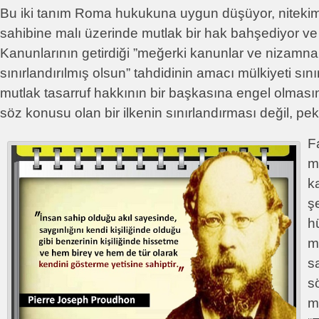
Bu iki tanım Roma hukukuna uygun düşüyor, nitekim 
sahibine malı üzerinde mutlak bir hak bahşediyor v
Kanunlarının getirdiği ”meğerki kanunlar ve nizamn
sınırlandırılmış olsun” tahdidinin amacı mülkiyeti sını
mutlak tasarruf hakkının bir başkasına engel olmasın
söz konusu olan bir ilkenin sınırlandırması değil, pekiş
Fa
m
ka
ş
h
m
s
s
mü