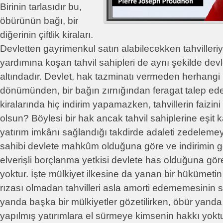
Birinin tarlasıdır bu,
öbürünün bağı, bir
diğerinin çiftlik kiraları.
Devletten gayrimenkul satın alabilecekken tahvilleri
yardımına koşan tahvil sahipleri de aynı şekilde dev
altındadır. Devlet, hak tazminatı vermeden herhangi b
dönümünden, bir bağın zırnığından feragat talep edem
kiralarında hiç indirim yapamazken, tahvillerin faizin
olsun? Böylesi bir hak ancak tahvil sahiplerine eşit k
yatırım imkânı sağlandığı takdirde adaleti zedelemeyeb
sahibi devlete mahkûm olduğuna göre ve indirimin g
elverişli borçlanma yetkisi devlete has olduğuna gör
yoktur. İşte mülkiyet ilkesine da yanan bir hükümetin 
rızası olmadan tahvilleri asla amorti edememesinin s
yanda başka bir mülkiyetler gözetilirken, öbür yand
yapılmış yatırımlara el sürmeye kimsenin hakkı yoktur