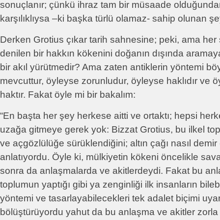
sonuçlanır; çünkü ihraz tam bir müsaade olduğund
karşılıklıysa –ki başka türlü olamaz- sahip olunan şey
Derken Grotius çıkar tarih sahnesine; peki, ama he
denilen bir hakkın kökenini doğanın dışında aramay
bir akıl yürütmedir? Ama zaten antiklerin yöntemi böy
mevcuttur, öyleyse zorunludur, öyleyse haklıdır ve ö
haktır. Fakat öyle mi bir bakalım:
“En başta her şey herkese aitti ve ortaktı; hepsi her
uzağa gitmeye gerek yok: Bizzat Grotius, bu ilkel top
ve açgözlülüğe sürüklendiğini; altın çağı nasıl demir 
anlatıyordu. Öyle ki, mülkiyetin kökeni öncelikle sav
sonra da anlaşmalarda ve akitlerdeydi. Fakat bu anla
toplumun yaptığı gibi ya zenginliği ilk insanların bile
yöntemi ve tasarlayabilecekleri tek adalet biçimi uyar
bölüştürüyordu yahut da bu anlaşma ve akitler zorla 