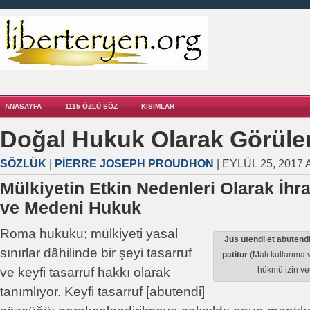
ANASAYFA
1115 ÖZLÜ SÖZ
KISIMLAR
Doğal Hukuk Olarak Görüle
SÖZLÜK
|
PIERRE JOSEPH PROUDHON
| EYLÜL 25, 2017 
Mülkiyetin Etkin Nedenleri Olarak İh
ve Medeni Hukuk
Roma hukuku; mülkiyeti yasal
Jus utendi et abutendi
sınırlar dâhilinde bir şeyi tasarruf
patitur
(Malı kullanma 
ve keyfi tasarruf hakkı olarak
hükmü izin ver
tanımlıyor. Keyfi tasarruf [abutendi]