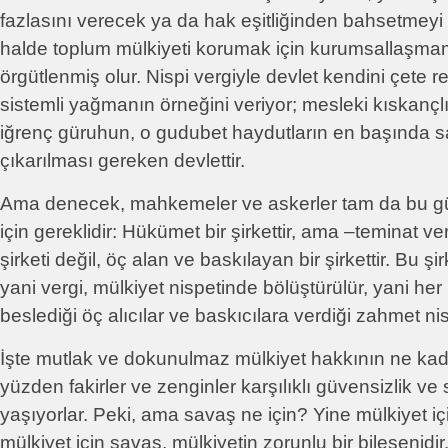
fazlasını verecek ya da hak eşitliğinden bahsetmeyi 
halde toplum mülkiyeti korumak için kurumsallaşmam
örgütlenmiş olur. Nispi vergiyle devlet kendini çete rei
sistemli yağmanın örneğini veriyor; mesleki kıskançlı
iğrenç güruhun, o gudubet haydutların en başında 
çıkarılması gereken devlettir.
Ama denecek, mahkemeler ve askerler tam da bu 
için gereklidir: Hükümet bir şirkettir, ama –teminat ve
şirketi değil, öç alan ve baskılayan bir şirkettir. Bu şir
yani vergi, mülkiyet nispetinde bölüştürülür, yani he
beslediği öç alıcılar ve baskıcılara verdiği zahmet ni
İşte mutlak ve dokunulmaz mülkiyet hakkının ne ka
yüzden fakirler ve zenginler karşılıklı güvensizlik ve
yaşıyorlar. Peki, ama savaş ne için? Yine mülkiyet içi
mülkiyet için savaş, mülkiyetin zorunlu bir bileşenidi