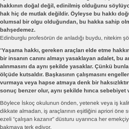
hakkının doğal değil, edinilmiş olduğunu söylüyo
hak hiç de mutlak değildir. Öyleyse bu hakkı do
olumsal bir olgu olduğundan, bu hakka sahip olma
bahşedemez.
Edinburglu profesörün de anladığı buydu, nitekim şöy
“
Yaşama hakkı, gereken araçları elde etme hakkı
bir insanın canını almayı yasaklayan adalet, bu a
alınmasını da aynı şekilde yasaklar. Çünkü bunları
ölçüde kutsaldır. Başkasının çalışmasını engelle
vurmaya veya hapse atmaya denk bir haksızlıktır
sonuç benzer olur, aynı şekilde hınca sebebiyet ve
Böylece İskoç okulunun önden, yetenek veya iş kalite
dikkate almadan, iş araçlarının eşitliğini apriori öne
ezeli “çalışan kazanır” düsturu uyarınca her emekçiy
bakmaya terk ediyor.