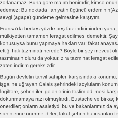
zorlanamaz. Buna göre malım benimdir, kimse onun 
edemez: Bu noktada ilahiyatın üçüncü erdeminin(Az
sevgi (agape) gündeme gelmesine karşıyım.
Fransa’da herkes yüzde beş faiz indiriminden yana; b
mülkiyetten tamamen feragat edilmesi demektir. Şay
konusuysa bunu yapmaya hakları var; fakat anayasal
ettiği hak tazminatı nerede? Böyle bir şey mevcut 
tazminatın oluru da yoktur, zira tazminat feragat edil
zaten indirim gereksizdir.
Bugün devletin tahvil sahipleri karşısındaki konumu, 
işgaline uğrayan Calais şehrindeki soyluların konumu
İngiltere, şehrin ileri gelenlerinin teslim edilmesi karş
dokunmamaya razı olmuşlardı. Eustache ve birkaç ki
önerdiler; onların asaletiydi bu ve bakanlarımız da ay
sahiplerine önermelidirler, fakat şehrin bu insanları 