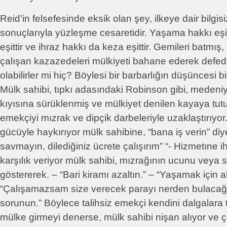
Reid’in felsefesinde eksik olan şey, ilkeye dair bilgisiz
sonuçlarıyla yüzleşme cesaretidir. Yaşama hakkı eşi
eşittir ve ihraz hakkı da keza eşittir. Gemileri batmış
çalışan kazazedeleri mülkiyeti bahane ederek defed
olabilirler mi hiç? Böylesi bir barbarlığın düşüncesi bil
Mülk sahibi, tıpkı adasındaki Robinson gibi, medeni
kıyısına sürüklenmiş ve mülkiyet denilen kayaya tu
emekçiyi mızrak ve dipçik darbeleriyle uzaklaştırıyo
gücüyle haykırıyor mülk sahibine, “bana iş verin” di
savmayın, dilediğiniz ücrete çalışırım” “- Hizmetıne i
karşılık veriyor mülk sahibi, mızrağının ucunu veya 
göstererek. – “Bari kiramı azaltın.” – “Yaşamak için a
“Çalışamazsam size verecek parayı nerden bulacağ
sorunun.” Böylece talihsiz emekçi kendini dalgalara 
mülke girmeyi denerse, mülk sahibi nişan alıyor ve çe