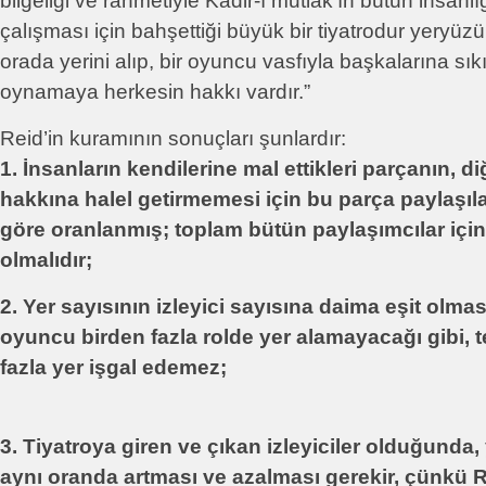
bilgeliği ve rahmetiyle Kadir-ı mutlak’ın bütün insan
çalışması için bahşettiği büyük bir tiyatrodur yeryüzü.
orada yerini alıp, bir oyuncu vasfıyla başkalarına sı
oynamaya herkesin hakkı vardır.”
Reid’in kuramının sonuçları şunlardır:
1. İnsanların kendilerine mal ettikleri parçanın, di
hakkına halel getirmemesi için bu parça paylaşı
göre oranlanmış; toplam bütün paylaşımcılar içi
olmalıdır;
2. Yer sayısının izleyici sayısına daima eşit olması
oyuncu birden fazla rolde yer alamayacağı gibi, te
fazla yer işgal edemez;
3. Tiyatroya giren ve çıkan izleyiciler olduğunda,
aynı oranda artması ve azalması gerekir, çünkü R