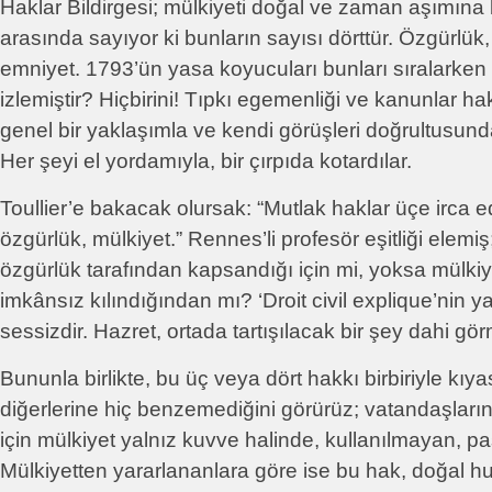
Haklar Bildirgesi; mülkiyeti doğal ve zaman aşımına
arasında sayıyor ki bunların sayısı dörttür. Özgürlük, 
emniyet. 1793’ün yasa koyucuları bunları sıralarken
izlemiştir? Hiçbirini! Tıpkı egemenliği ve kanunlar hakk
genel bir yaklaşımla ve kendi görüşleri doğrultusunda 
Her şeyi el yordamıyla, bir çırpıda kotardılar.
Toullier’e bakacak olursak: “Mutlak haklar üçe irca ed
özgürlük, mülkiyet.” Rennes’li profesör eşitliği elemiş
özgürlük tarafından kapsandığı için mi, yoksa mülkiy
imkânsız kılındığından mı? ‘Droit civil explique’nin
sessizdir. Hazret, ortada tartışılacak bir şey dahi gö
Bununla birlikte, bu üç veya dört hakkı birbiriyle kıya
diğerlerine hiç benzemediğini görürüz; vatandaşlar
için mülkiyet yalnız kuvve halinde, kullanılmayan, pasi
Mülkiyetten yararlananlara göre ise bu hak, doğal huk