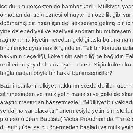
ise durum gerçekten de bambaşkadır. Mülkiyet; yasa
olmadan da, tıpkı öznesi olmayan bir özellik gibi var
doğmamış bir insan için de, seksenine gelmiş biri içi
yine de ebediyeti ve ezeliyeti andıran bu muhteşem a
rağmen, mülkiyetin nereden geldiği asla bulunamamı
birbirleriyle uyuşmazlık içindeler. Tek bir konuda uzla
hakkının geçerliği, kökeninin sahiciliğine bağlıdır. F
rezil eden şey de bu uzlaşma zaten: Niçin köken k
bağlamadan böyle bir hakkı benimsemişler?
Bazı insanlar mülkiyet hakkının sözde delilleri üzerin
silinmesinden ve mülkiyetin masalsı ve belki de skand
araştırılmasından hazzetmezler. “Mülkiyet bir vakıad
ve daima var olacaktır” önermesiyle yetinilsin isterle
profesörü Jean Baptiste) Victor Proudhon da ‘Traité 
d’usufruit’de işe bu önermeden başladı ve mülkiyet