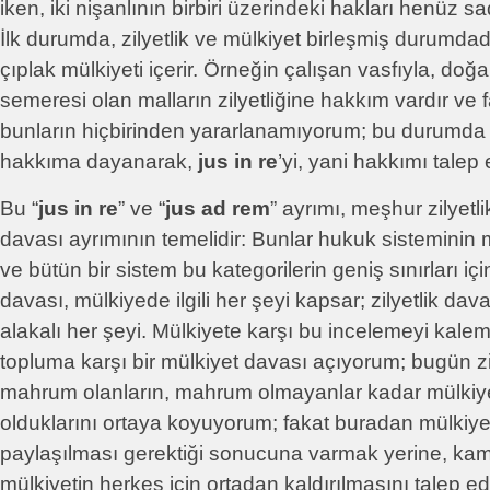
iken, iki nişanlının birbiri üzerindeki hakları henüz s
İlk durumda, zilyetlik ve mülkiyet birleşmiş durumdadı
çıplak mülkiyeti içerir. Örneğin çalışan vasfıyla, do
semeresi olan malların zilyetliğine hakkım vardır ve f
bunların hiçbirinden yararlanamıyorum; bu durumd
hakkıma dayanarak,
jus in re
’yi, yani hakkımı talep
Bu “
jus in re
” ve “
jus ad rem
” ayrımı, meşhur zilyetl
davası ayrımının temelidir: Bunlar hukuk sisteminin m
ve bütün bir sistem bu kategorilerin geniş sınırları içi
davası, mülkiyede ilgili her şeyi kapsar; zilyetlik davas
alakalı her şeyi. Mülkiyete karşı bu incelemeyi kalem
topluma karşı bir mülkiyet davası açıyorum; bugün zi
mahrum olanların, mahrum olmayanlar kadar mülkiy
olduklarını ortaya koyuyorum; fakat buradan mülkiy
paylaşılması gerektiği sonucuna varmak yerine, ka
mülkiyetin herkes için ortadan kaldırılmasını talep e