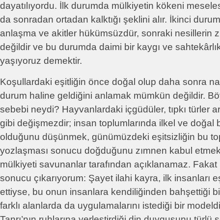
dayatılıyordu. İlk durumda mülkiyetin kökeni meselesi,
da sonradan ortadan kalktığı şeklini alır. İkinci dur
anlaşma ve akitler hükümsüzdür, sonraki nesillerin zı
değildir ve bu durumda daimi bir kaygı ve sahtekâr
yaşıyoruz demektir.
Koşullardaki eşitliğin önce doğal olup daha sonra nas
durum haline geldiğini anlamak mümkün değildir. Bö
sebebi neydi? Hayvanlardaki içgüdüler, tıpkı türler ara
gibi değişmezdir; insan toplumlarında ilkel ve doğal bi
olduğunu düşünmek, günümüzdeki eşitsizliğin bu 
yozlaşması sonucu doğduğunu zımnen kabul etmektir
mülkiyeti savunanlar tarafından açıklanamaz. Faka
sonucu çıkarıyorum: Şayet ilahi kayra, ilk insanları e
ettiyse, bu onun insanlara kendiliğinden bahşettiği bi
farklı alanlarda da uygulamalarını istediği bir modeldir
Tanrı’nın ruhlarına yerleştirdiği din duygusunu türlü ş