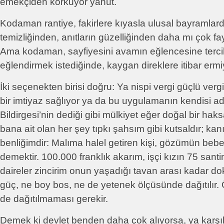
emekçiden korkuyor yahut.
Kodaman rantiye, fakirlere kıyasla ulusal bayramlar
temizliğinden, anıtların güzelliğinden daha mı çok f
Ama kodaman, sayfiyesini avamın eğlencesine terci
eğlendirmek istediğinde, kaygan direklere itibar ermi
İki seçenekten birisi doğru: Ya nispi vergi güçlü vergi
bir imtiyaz sağlıyor ya da bu uygulamanın kendisi ada
Bildirgesi’nin dediği gibi mülkiyet eğer doğal bir ha
bana ait olan her şey tıpkı şahsım gibi kutsaldır; kan
benliğimdir: Malıma halel getiren kişi, gözümün bebe
demektir. 100.000 franklık akarım, işçi kızın 75 sant
daireler zincirim onun yaşadığı tavan arası kadar d
güç, ne boy bos, ne de yetenek ölçüsünde dağıtılır.
de dağıtılmaması gerekir.
Demek ki devlet benden daha çok alıyorsa, ya karş