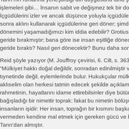
işlemeleri gibi… İnsanın sabit ve değişmez tek bir do
İçgüdülerini izler ve ancak düşünce yoluyla içgüdüler
sonra aklını kullanarak içgüdülerine geri döner; şimd
dönemini yaşamadığımızı kim iddia edebilir? Grotius’a
geride bırakmıştır; bana göre ise insan eşitliğe dönec
geride bıraktı? Nasıl geri dönecektir? Bunu daha son
Reid şöyle yazıyor (M. Jouffroy çevirisi, 6. Cilt, s. 363
“Mülkiyet hakkı doğal değildir, sonradan edinilmiştir 
tıynetinde değil, eylemlerinde bulur. Hukukçular mülk
aklıselim olan herkesi tatmin edecek şekilde açıklamı
rahmetinin, hayatlarını idame ettirebilsinler diye büt
bağışladığı bir nimettir toprak: fakat bu nimetin böl
insanların işidir: Her insan, toprağın bir kısmını baş
vermeden kendine mal etmek için gereken gücü ve h
Tanrı’dan almıştır.