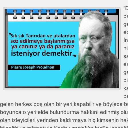
“
b
ge
e
İ
n
s
es
g
b
k
b
gelen herkes boş olan bir yeri kapabilir ve böylece bü
boyunca o yeri elde bulundurma hakkını edinmiş olu
olan izleyicileri yerinden kaldırmaya hiç kimsenin h