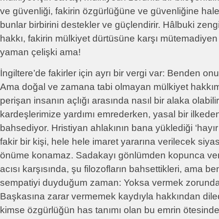
ve güvenliği, fakirin özgürlüğüne ve güvenliğine hale
bunlar birbirini destekler ve güçlendirir. Hâlbuki ze
hakkı, fakirin mülkiyet dürtüsüne karşı mütemadiyen
yaman çelişki ama!
İngiltere’de fakirler için ayrı bir vergi var: Benden on
Ama doğal ve zamana tabi olmayan mülkiyet hakkım 
perişan insanın açlığı arasında nasıl bir alaka olabilir
kardeşlerimize yardımı emrederken, yasal bir ilkeden
bahsediyor. Hristiyan ahlakının bana yüklediği ‘hayı
fakir bir kişi, hele hele imaret yararına verilecek siya
önüme konamaz. Sadakayı gönlümden kopunca verir
acısı karşısında, şu filozofların bahsettikleri, ama 
sempatiyi duyduğum zaman: Yoksa vermek zorunda 
Başkasına zarar vermemek kaydıyla hakkından diled
kimse özgürlüğün has tanımı olan bu emrin ötesind