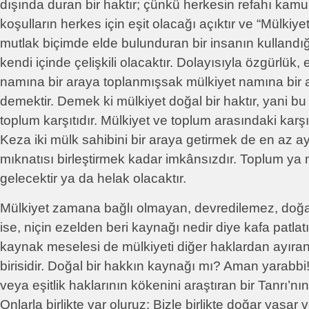
dışında duran bir haktır; çünkü herkesin refahı ka
koşulların herkes için eşit olacağı açıktır ve “Mülki
mutlak biçimde elde bulunduran bir insanın kullandığ
kendi içinde çelişkili olacaktır. Dolayısıyla özgürlük, 
namına bir araya toplanmışsak mülkiyet namına bir a
demektir. Demek ki mülkiyet doğal bir haktır, yani bu
toplum karşıtıdır. Mülkiyet ve toplum arasındaki karşıt
Keza iki mülk sahibini bir araya getirmek de en az ay
mıknatısı birleştirmek kadar imkânsızdır. Toplum ya
gelecektir ya da helak olacaktır.
Mülkiyet zamana bağlı olmayan, devredilemez, doğal
ise, niçin ezelden beri kaynağı nedir diye kafa patlat
kaynak meselesi de mülkiyeti diğer haklardan ayıra
birisidir. Doğal bir hakkın kaynağı mı? Aman yarabbi
veya eşitlik haklarının kökenini araştıran bir Tanrı’nı
Onlarla birlikte var oluruz: Bizle birlikte doğar yaşar v