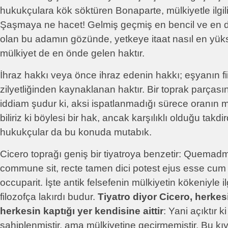
hukukçulara kök söktüren Bonaparte, mülkiyetle ilgil
Şaşmaya ne hacet! Gelmiş geçmiş en bencil ve en d
olan bu adamın gözünde, yetkeye itaat nasıl en yük
mülkiyet de en önde gelen haktır.
İhraz hakkı veya önce ihraz edenin hakkı; eşyanın fii
zilyetliğinden kaynaklanan haktır. Bir toprak parçası
iddiam şudur ki, aksi ispatlanmadığı sürece oranın ma
biliriz ki böylesi bir hak, ancak karşılıklı olduğu tak
hukukçular da bu konuda mutabık.
Cicero toprağı geniş bir tiyatroya benzetir: Quem
commune sit, recte tamen dici potest ejus esse cu
occuparit. İşte antik felsefenin mülkiyetin kökeniyle il
filozofça lakırdı budur.
Tiyatro diyor Cicero, herkes
herkesin kaptığı yer kendisine aittir
: Yani açıktır ki 
sahiplenmiştir, ama mülkiyetine geçirmemiştir. Bu kıya