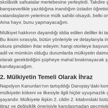
skolâstik safsatalar mertebesine yerleştirdi. Takdire 
barışseverlikle yazıldığına inandığım üstadın öğretis
vatandaşlarım yeterince mülk sahibi olsaydı, belki 
Ama hayır, bunu yapmayacağım.
Mülkiyet hakkının dayandığı iddia edilen deliller iki 
Bu ikisini sırasıyla, bütün yönleriyle ve detaylarıyla
okura şimdiden ihtar edeyim; hangi otoriteye başvur
adil ve mümkün olduğu durumlarda mülkiyetin daima e
olarak gerektirdiğini şüpheye mahal bırakmayacak ş
kanıtlayacağım.
2. Mülkiyetin Temeli Olarak İhraz
Napolyon Kanunları’nın tartışıldığı Danıştay’daki ko
mülkiyetin kökeni ve ilkesiyle ilgili hiçbir uyuşmazlı
şayandır. Mülkiyete ilişkin 2. cildin 2. kitabındaki bü
itiraz ve değişiklik önerisiyle karşılaşmadan geçmişt