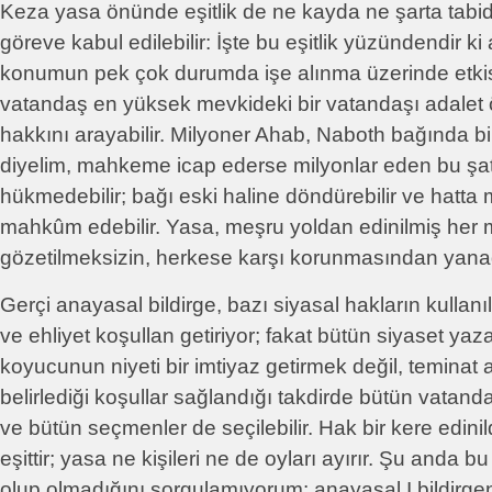
Keza yasa önünde eşitlik de ne kayda ne şarta tabidi
göreve kabul edilebilir: İşte bu eşitlik yüzündendir ki
konumun pek çok durumda işe alınma üzerinde etkisi
vatandaş en yüksek mevkideki bir vatandaşı adalet ö
hakkını arayabilir. Milyoner Ahab, Naboth bağında bir
diyelim, mahkeme icap ederse milyonlar eden bu şa
hükmedebilir; bağı eski haline döndürebilir ve hatta
mahkûm edebilir. Yasa, meşru yoldan edinilmiş her 
gözetilmeksizin, herkese karşı korunmasından yanad
Gerçi anayasal bildirge, bazı siyasal hakların kullanı
ve ehliyet koşullan getiriyor; fakat bütün siyaset yazarl
koyucunun niyeti bir imtiyaz getirmek değil, teminat 
belirlediği koşullar sağlandığı takdirde bütün vatand
ve bütün seçmenler de seçilebilir. Hak bir kere edinil
eşittir; yasa ne kişileri ne de oyları ayırır. Şu anda bu
olup olmadığını sorgulamıyorum: anayasal I bildirge