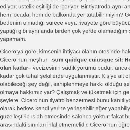
ediyor; üstelik eşitliği de içeriyor. Bir tiyatroda aynı
hem locada, hem de balkonda yer tutabilir miyim? G
bedenim olmadığı sürece veya rivayete göre büyücü
yaptığı gibi aynı anda birden çok yerde olamadığım
yapamam.
Cicero’ya göre, kimsenin ihtiyacı olanın ötesinde hakk
Cicero’nun meşhur –
sum quidque cuiusque sit: He
olan kadar
– vecizesinin sadık yorumu budur; ancak
kadar çok tuhaf şekillerde uygulanmıştır. Kişiye ait 
olabileceği şey değil, sahiplenmeye hakkı olduğu ş
olmaya hakkımız var? Çalışmak ve tüketmek için ge
şeylere. Cicero’nun tiyatro benzetmesi bunu kanıtlı
olarak herkes kendi yerine yerleşebilir eğer yapabili
güzelleştirip ıslah etmesinde sakınca yoktur: fakat bu
arasındaki sınırları ihlal etmemelidir. Cicero’nun öğre