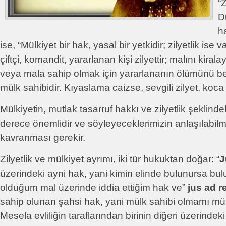
“Z
D
ha
ise, “Mülkiyet bir hak, yasal bir yetkidir; zilyetlik ise va
çiftçi, komandit, yararlanan kişi zilyettir; malını kira
veya mala sahip olmak için yararlananın ölümünü be
mülk sahibidir. Kıyaslama caizse, sevgili zilyet, koca 
Mülkiyetin, mutlak tasarruf hakkı ve zilyetlik şeklinde
derece önemlidir ve söyleyeceklerimizin anlaşılabilm
kavranması gerekir.
Zilyetlik ve mülkiyet ayrımı, iki tür hukuktan doğar: “
J
üzerindeki ayni hak, yani kimin elinde bulunursa bu
olduğum mal üzerinde iddia ettiğim hak ve”
jus ad 
sahip olunan şahsi hak, yani mülk sahibi olmamı m
Mesela evliliğin taraflarından birinin diğeri üzerindeki