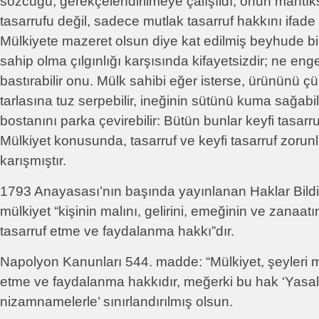
sözcüğü; gerekçelendirilmeye çalışıldı; onun mantıks
tasarrufu değil, sadece mutlak tasarruf hakkını ifade e
Mülkiyete mazeret olsun diye kat edilmiş beyhude bi
sahip olma çılgınlığı karşısında kifayetsizdir; ne enge
bastırabilir onu. Mülk sahibi eğer isterse, ürününü çü
tarlasına tuz serpebilir, ineğinin sütünü kuma sağabili
bostanını parka çevirebilir: Bütün bunlar keyfi tasarr
Mülkiyet konusunda, tasarruf ve keyfi tasarruf zorunlu
karışmıştır.
1793 Anayasası’nın başında yayınlanan Haklar Bildi
mülkiyet “kişinin malını, gelirini, emeğinin ve zanaatın
tasarruf etme ve faydalanma hakkı”dır.
Napolyon Kanunları 544. madde: “Mülkiyet, şeyleri m
etme ve faydalanma hakkıdır, meğerki bu hak ‘Yasal
nizamnamelerle’ sınırlandırılmış olsun.