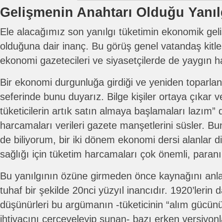
Gelişmenin Anahtarı Olduğu Yanıl
Ele alacağımız son yanılgı tüketimin ekonomik ge
olduğuna dair inanç. Bu görüş genel vatandaş kitl
ekonomi gazetecileri ve siyasetçilerde de yaygın h
Bir ekonomi durgunluğa girdiği ve yeniden toparla
seferinde bunu duyarız. Bilge kişiler ortaya çıkar v
tüketicilerin artık satın almaya başlamaları lazım” 
harcamaları verileri gazete manşetlerini süsler. B
de biliyorum, bir iki dönem ekonomi dersi alanlar di
sağlığı için tüketim harcamaları çok önemli, paran
Bu yanılgının özüne girmeden önce kaynağını anl
tuhaf bir şekilde 20nci yüzyıl inancıdır. 1920’lerin 
düşünürleri bu argümanın -tüketicinin “alım gücün
ihtiyacını çerçeveleyip sunan- bazı erken versiyonl