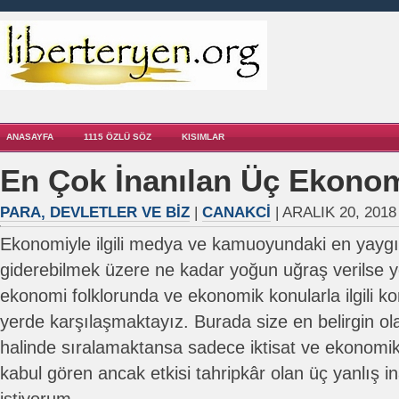
ANASAYFA
1115 ÖZLÜ SÖZ
KISIMLAR
En Çok İnanılan Üç Ekonom
PARA, DEVLETLER VE BIZ
|
CANAKCI
| ARALIK 20, 2018
Ekonomiyle ilgili medya ve kamuoyundaki en yaygı
giderebilmek üzere ne kadar yoğun uğraş verilse ye
ekonomi folklorunda ve ekonomik konularla ilgili k
yerde karşılaşmaktayız. Burada size en belirgin olan
halinde sıralamaktansa sadece iktisat ve ekonomik g
kabul gören ancak etkisi tahripkâr olan üç yanlış 