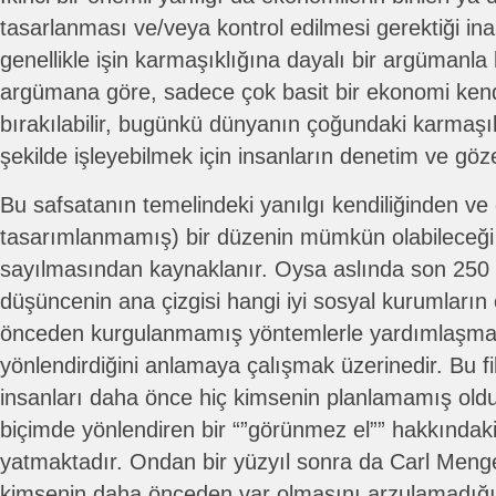
tasarlanması ve/veya kontrol edilmesi gerektiği ina
genellikle işin karmaşıklığına dayalı bir argümanla 
argümana göre, sadece çok basit bir ekonomi kend
bırakılabilir, bugünkü dünyanın çoğundaki karmaşı
şekilde işleyebilmek için insanların denetim ve göze
Bu safsatanın temelindeki yanılgı kendiliğinden ve 
tasarımlanmamış) bir düzenin mümkün olabileceği f
sayılmasından kaynaklanır. Oysa aslında son 250
düşüncenin ana çizgisi hangi iyi sosyal kurumların 
önceden kurgulanmamış yöntemlerle yardımlaşm
yönlendirdiğini anlamaya çalışmak üzerinedir. Bu f
insanları daha önce hiç kimsenin planlamamış oldu
biçimde yönlendiren bir “”görünmez el”” hakkında
yatmaktadır. Ondan bir yüzyıl sonra da Carl Menge
kimsenin daha önceden var olmasını arzulamadığı