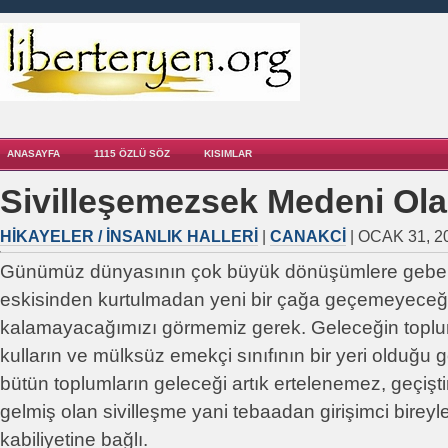
ANASAYFA
1115 ÖZLÜ SÖZ
KISIMLAR
Sivilleşemezsek Medeni Ol
HIKAYELER / İNSANLIK HALLERI
|
CANAKCI
| OCAK 31, 2
Günümüz dünyasının çok büyük dönüşümlere gebe
eskisinden kurtulmadan yeni bir çağa geçemeyeceğim
kalamayacağımızı görmemiz gerek. Geleceğin topl
kulların ve mülksüz emekçi sınıfının bir yeri olduğu
bütün toplumların geleceği artık ertelenemez, geçişt
gelmiş olan sivilleşme yani tebaadan girişimci birey
kabiliyetine bağlı.