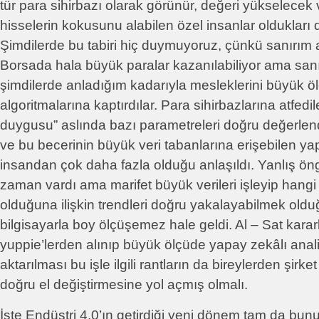
tür para sihirbazı olarak görünür, değeri yükselece
hisselerin kokusunu alabilen özel insanlar oldukları
Şimdilerde bu tabiri hiç duymuyoruz, çünkü sanırım ar
Borsada hala büyük paralar kazanılabiliyor ama sanır
şimdilerde anladığım kadarıyla mesleklerini büyük öl
algoritmalarına kaptırdılar. Para sihirbazlarına atfed
duygusu” aslında bazı parametreleri doğru değerlend
ve bu becerinin büyük veri tabanlarına erişebilen y
insandan çok daha fazla olduğu anlaşıldı. Yanlış öngö
zaman vardı ama marifet büyük verileri işleyip hang
olduğuna ilişkin trendleri doğru yakalayabilmek oldu
bilgisayarla boy ölçüşemez hale geldi. Al – Sat kararl
yuppie’lerden alınıp büyük ölçüde yapay zekâlı anal
aktarılması bu işle ilgili rantların da bireylerden şir
doğru el değiştirmesine yol açmış olmalı.
İşte Endüstri 4.0’ın getirdiği yeni dönem tam da bunu