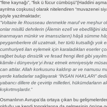
“fitne kaynağı”, “fisk ü fücur cümbüşü”(Haddini aşm
ayrılma coşkusu) olarak nitelendiren “muvazenei siya
şöyle yazılmaktadır;
”Voltaire ile Rousseau denmekle maruf ve meşhur ol
onlar misillû dehrilerin (Âlemin ezelî ve ebedîliğini id
inanmayan münkir ve imansızların) hâşâ sümme hâş
peygamberlere dil uzatmak, her türlü kutsallığı yok et
cumhuriyeti ilan eylemek için karaladıkları eserler 
rağbet bulup dinsizlik ve fesad frengi illeti gibi yayılm
kâmile-i dünyeviye’yi ihraz etmek emniyesiyle müsav
can attılar. Allah korkusunu kaldırıp ar ve namusu m
yerde kafadarlar sağlayarak “İNSAN HAKLARI” dedikler
yabancı dillere de çevirtip milletleri, hükümdarların a
kışkırtmışlardır.”
Osmanlının Avrupa’da ortaya çıkan bu gelişmelerden 
olduğu ve kendi topraklarına da gelmesinin önüne 