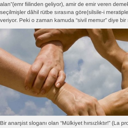
alan”(emr fiilinden geliyor), amir de emir veren de
seçilmişler dâhil rütbe sırasına göre(silsile-i meratipl
veriyor. Peki o zaman kamuda “sivil memur” diye bir ş
Bir anarşist sloganı olan “Mülkiyet hırsızlıktır!” (La pro