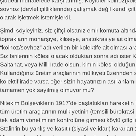
şiddetli muhalefetle karşılanmış. Köylüler kolhoz(kolekt
sovhoz (devlet çiftliklerinde) çalışmak değil kendi çift
olarak işletmek istemişlerdi.
Şimdi söyleyiniz, siz çiftçi olsanız emir komuta altında
toprakların monarşiye, kiliseye, aristokrasiye ait olma
“kolhoz/sovhoz” adı verilen bir kolektife ait olması a
Siz birilerinin kölesi olacak olduktan sonra adı ister
Saltanat, veya Milli İrade olsun, kimin kölesi olduğ
Kullandığınız üretim araçlarının mülkiyeti üzerinden
kolektif irade varsa eğer sizin hayatınızın asıl anlam
tamamen yok sayılmış olmuyor mu?
Nitekim Bolşeviklerin 1917’de başlattıkları hareketi
tüm üretim araçlarının mülkiyetinin (temsili bürokrasi
tek adam yönetiminin kontrolüne girmesi köylü çiftçi iç
Stalin’in bu yanlış ve kasıtlı (siyasi ve idari) kararla