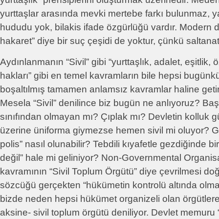
yurttaşlar arasında mevki mertebe farkı bulunmaz, y
hududu yok, bilakis ifade özgürlüğü vardır. Modern
hakaret” diye bir suç çeşidi de yoktur, çünkü saltanat
Aydınlanmanın “Sivil” gibi “yurttaşlık, adalet, eşitlik, 
hakları” gibi en temel kavramların bile hepsi bugünkü 
boşaltılmış tamamen anlamsız kavramlar haline geti
Mesela “Sivil” denilince biz bugün ne anlıyoruz? B
sınıfından olmayan mı? Çıplak mı? Devletin kolluk g
üzerine üniforma giymezse hemen sivil mi oluyor? Gö
polis” nasıl olunabilir? Tebdili kıyafetle gezdiğinde b
değil” hale mi geliniyor? Non-Governmental Organi
kavramının “Sivil Toplum Örgütü” diye çevrilmesi doğ
sözcüğü gerçekten “hükümetin kontrolü altında ol
bizde neden hepsi hükümet organizeli olan örgütler
aksine- sivil toplum örgütü deniliyor. Devlet memuru 