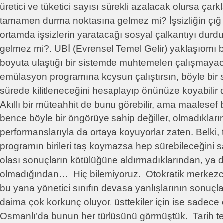
üretici ve tüketici sayısı sürekli azalacak olursa çark
tamamen durma noktasına gelmez mi? İşsizliğin çığ gi
ortamda işsizlerin yaratacağı sosyal çalkantıyı dur
gelmez mi?. UBİ (Evrensel Temel Gelir) yaklaşıomı b
boyuta ulaştığı bir sistemde muhtemelen çalışmayac
emülasyon programına koysun çalıştırsın, böyle bir 
sürede kilitleneceğini hesaplayıp önünüze koyabilir
Akıllı bir müteahhit de bunu görebilir, ama maalesef 
bence böyle bir öngörüye sahip değiller, olmadıkları
performanslarıyla da ortaya koyuyorlar zaten. Belki, te
programın birileri taş koymazsa hep sürebileceğini s
olası sonuçların kötülüğüne aldırmadıklarından, ya 
olmadığından… Hiç bilemiyoruz. Otokratik merkezcil
bu yana yönetici sınıfın devasa yanlışlarının sonuçları 
daima çok korkunç oluyor, üsttekiler için ise sadece
Osmanlı’da bunun her türlüsünü görmüştük. Tarih te