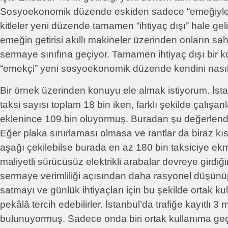
Sosyoekonomik düzende eskiden sadece “emeğiyle”
kitleler yeni düzende tamamen “ihtiyaç dışı” hale geliy
emeğin getirisi akıllı makineler üzerinden onların s
sermaye sınıfına geçiyor. Tamamen ihtiyaç dışı bir
“emekçi” yeni sosyoekonomik düzende kendini nası
Bir örnek üzerinden konuyu ele almak istiyorum. İst
taksi sayısı toplam 18 bin iken, farklı şekilde çalışanl
eklenince 109 bin oluyormuş. Buradan şu değerlendi
Eğer plaka sınırlaması olmasa ve rantlar da biraz kısıl
aşağı çekilebilse burada en az 180 bin taksiciye e
maliyetli sürücüsüz elektrikli arabalar devreye girdiğ
sermaye verimliliği açısından daha rasyonel düşünüp
satmayı ve günlük ihtiyaçları için bu şekilde ortak kul
pekâlâ tercih edebilirler. İstanbul’da trafiğe kayıtlı 3
bulunuyormuş. Sadece onda biri ortak kullanıma ge