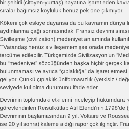
bir şehirli (citoyen-yurttaş) hayatına işaret eden ka
sıralar bağımsız köylülük henüz pek öne çıkmıyor.
Kökeni çok eskiye dayansa da bu kavramın dünya lit
aydınlanma çağı sonrasındaki Fransız devrimi sıras
Sivilleşme (civilization) medeniyet anlamında kullanı
“”Vatandaş henüz sivilleşememişse orada medeniyet
tercüme edilebilir. Türkçemizde Sivilizasyon’un “Medi
bu “medeniyet” sözcüğünden başka hiçbir gerçek kar
bulunmaması ve ayrıca “çıplaklığa” da işaret etmesi
geliyor. Çünkü çıplaklık üniformasızlık (yetkisiz / değe
seviyede kul olma durumunu ifade eder.
Devrimin toplumdaki etkilerini inceleyip hükümdara 
görevlendirilen Reisülküttap Atıf Efendi’nin 1798’de 
Devriminin başlamasından 9 yıl, Voltaire ve Rousse
ise 20 yıl sonra) kaleme aldığı rapor çok ilginçtir. Fra