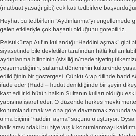
(matbuat yasağı gibi) çok katı tedbirlere başvurduğun
Heyhat bu tedbirlerin “Aydınlanma”yı engellemede
gelen etkileriyle çok başarılı olduğunu görebiliriz.
Reisülküttap Atıf’ın kullandığı “Haddini aşmak” gib
siyasetinde bile devletliler tarafından hâlâ kullanılab
aydınlanma bilincinin (sivilliğin/medeniyetin) ülkem
yeşermediğinin, saltanat döneminin kültüründe y
edildiğinin bir göstergesi. Çünkü Arap dilinde hadd s
ifade eder (Hadd – hudut denildiğinde bir şeyin dikey 
kast edilir ki bütün halkın Sultanın kulları olduğu esk
yapısına işaret eder. O düzende herkes mevki merte
konumlandırmak ve ona göre davranmak zorunda ve
olma biçimi “haddini aşma” suçunu oluşturyor. Oys
halk arasındaki bu hiyerarşik konumlanmayı kaldır
yurttaşlık” prensiplerini oluşturmak üzerinedir. Meden