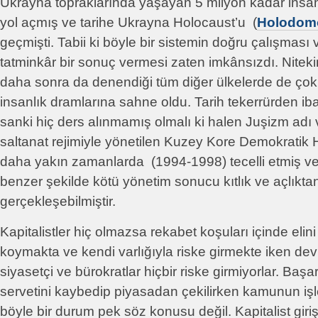
Ukrayna topraklarında yaşayan 5 milyon kadar insan
yol açmış ve tarihe Ukrayna Holocaust’u (
Holodomo
geçmişti. Tabii ki böyle bir sistemin doğru çalışması 
tatminkâr bir sonuç vermesi zaten imkânsızdı. Niteki
daha sonra da denendiği tüm diğer ülkelerde de çok 
insanlık dramlarına sahne oldu. Tarih tekerrürden iba
sanki hiç ders alınmamış olmalı ki halen Juşizm adı ve
saltanat rejimiyle yönetilen Kuzey Kore Demokratik
daha yakın zamanlarda (1994-1998) tecelli etmiş v
benzer şekilde kötü yönetim sonucu kıtlık ve açlıktan 
gerçekleşebilmiştir.
Kapitalistler hiç olmazsa rekabet koşuları içinde elini 
koymakta ve kendi varlığıyla riske girmekte iken devl
siyasetçi ve bürokratlar hiçbir riske girmiyorlar. Başar
servetini kaybedip piyasadan çekilirken kamunun işle
böyle bir durum pek söz konusu değil. Kapitalist girişi