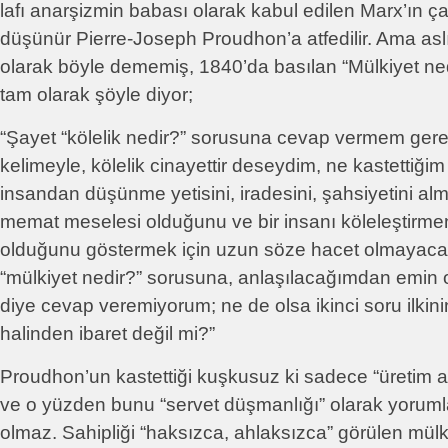
lafı anarşizmin babası olarak kabul edilen Marx’ın ç
düşünür Pierre-Joseph Proudhon’a atfedilir. Ama asl
olarak böyle dememiş, 1840’da basılan “Mülkiyet ned
tam olarak şöyle diyor;
“Şayet “kölelik nedir?” sorusuna cevap vermem gere
kelimeyle, kölelik cinayettir deseydim, ne kastettiğim 
insandan düşünme yetisini, iradesini, şahsiyetini al
memat meselesi olduğunu ve bir insanı köleleştirm
olduğunu göstermek için uzun söze hacet olmayacak
“mülkiyet nedir?” sorusuna, anlaşılacağımdan emin ola
diye cevap veremiyorum; ne de olsa ikinci soru ilkinin
halinden ibaret değil mi?”
Proudhon’un kastettiği kuşkusuz ki sadece “üretim ar
ve o yüzden bunu “servet düşmanlığı” olarak yorum
olmaz. Sahipliği “haksızca, ahlaksızca” görülen mülki