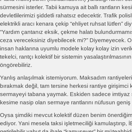
sürmesini isterler. Tabii kamuya ait ballı rantların kes
devletlilerimizi şiddetli rahatsız edecektir. Trafik poli
elektrikli aracı kenara çekip “ehliyet ruhsat lütfen” d
“Yardım çantanız eksik, çekme halatı bulundurmamış
ceza vereceksiniz diyebilecek mi?” Diyemeyecek. 
insan haklarına uyumlu modele kolay kolay izin ver
tekelci, rantçı kolektif bir sistemin yasalaştırılmasını
öngörebiliriz.
Yanlış anlaşılmak istemiyorum. Maksadım rantiyeleri
bırakmak değil, tam tersine herkesi rantiye girişimci 
sermayeyi tabana yaymak. Eskiden sadece imtiyaz s
kesime nasip olan sermaye rantlarını nüfusun geni
Oysa şimdiki mevcut kolektif düzen benim önerdiğimin
ediyor. Yani mesela taksi işletmeciliği kamulaştırıp, 
getirilebilir yahut da ihale “kamusever” bir müteahhidi