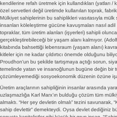
kendilerine refah üretmek için kullandıkları (yatları / 
özel servetleri değil üretimde kullanılan toprak, fabrika
Mülkiyet sahiplerinin bu sahiplikleri vasıtasıyla mülk
insanları köleleştirme gücüne kavuşmaları nasıl adil 
topraklar, tüm üretim alanları (işyerleri) sahipli olun
gerçekleştirebileceği bir yaşam alanı kalmıyor. (Adol
kitabında bahsettiği lebensraum (yaşam alanı) kavr
kitleler için ne kadar çıldırtıcı önemde olduğunu bil
Proudhon’un bu şekilde tartışmaya açtığı sorun, siya
temelinde yatan ve insanoğlunun bugüne değin bir t
çözümleyemediği sosyoekonomik düzenin özüne işa
Üretim araçlarının sahipliğinin insanlar arasında yarat
uzlaşmazlığa Karl Marx’ın bulduğu çözüm tüm mülkiye
almaktı. “Her şey devletin olmalı” tezini savunarak, “
sahip devlettir” demekteydi. Oysa devlet dediğiniz bü
sonuçta kapitalistler gibi küçük bir grup insan. “Sahi