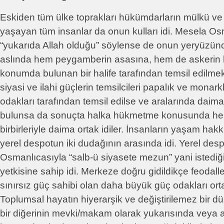
Eskiden tüm ülke toprakları hükümdarların mülkü ve 
yaşayan tüm insanlar da onun kulları idi. Mesela O
“yukarıda Allah olduğu” söylense de onun yeryüzünd
aslında hem peygamberin asasına, hem de askerin kı
konumda bulunan bir halife tarafından temsil edilmek
siyasi ve ilahi güçlerin temsilcileri papalık ve monark
odakları tarafından temsil edilse ve aralarında daim
bulunsa da sonuçta halka hükmetme konusunda hep
birbirleriyle daima ortak idiler. İnsanların yaşam hakkı
yerel despotun iki dudağının arasında idi. Yerel des
Osmanlıcasıyla “salb-ü siyasete mezun” yani istediğ
yetkisine sahip idi. Merkeze doğru gidildikçe feodall
sınırsız güç sahibi olan daha büyük güç odakları ort
Toplumsal hayatın hiyerarşik ve değiştirilemez bir dü
bir diğerinin mevki/makam olarak yukarısında veya a