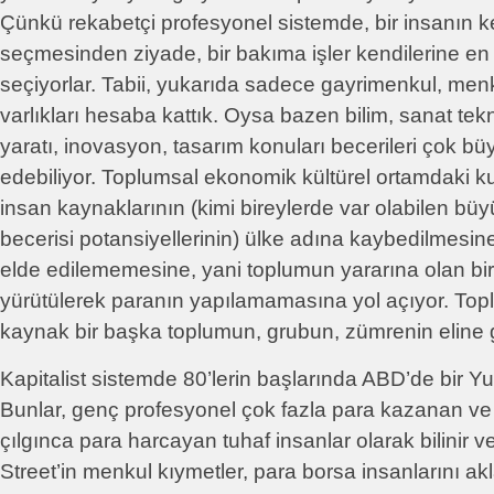
Çünkü rekabetçi profesyonel sistemde, bir insanın ke
seçmesinden ziyade, bir bakıma işler kendilerine en
seçiyorlar. Tabii, yukarıda sadece gayrimenkul, menku
varlıkları hesaba kattık. Oysa bazen bilim, sanat tekn
yaratı, inovasyon, tasarım konuları becerileri çok bü
edebiliyor. Toplumsal ekonomik kültürel ortamdaki ku
insan kaynaklarının (kimi bireylerde var olabilen büy
becerisi potansiyellerinin) ülke adına kaybedilmesine,
elde edilememesine, yani toplumun yararına olan bir
yürütülerek paranın yapılamamasına yol açıyor. Top
kaynak bir başka toplumun, grubun, zümrenin eline 
Kapitalist sistemde 80’lerin başlarında ABD’de bir Y
Bunlar, genç profesyonel çok fazla para kazanan ve f
çılgınca para harcayan tuhaf insanlar olarak bilinir v
Street’in menkul kıymetler, para borsa insanlarını akla