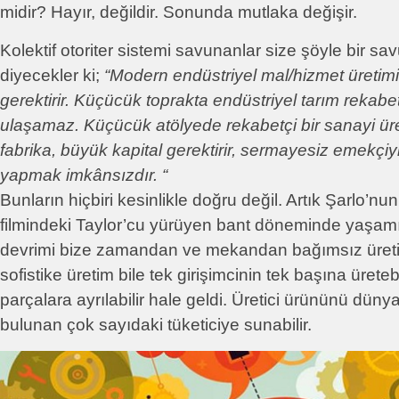
midir? Hayır, değildir. Sonunda mutlaka değişir.
Kolektif otoriter sistemi savunanlar size şöyle bir s
diyecekler ki;
“Modern endüstriyel mal/hizmet üretimi
gerektirir. Küçücük toprakta endüstriyel tarım rekabet
ulaşamaz. Küçücük atölyede rekabetçi bir sanayi ür
fabrika, büyük kapital gerektirir, sermayesiz emekçiyi 
yapmak imkânsızdır. “
Bunların hiçbiri kesinlikle doğru değil. Artık Şarlo’
filmindeki Taylor’cu yürüyen bant döneminde yaşamı
devrimi bize zamandan ve mekandan bağımsız üretimi
sofistike üretim bile tek girişimcinin tek başına ürete
parçalara ayrılabilir hale geldi. Üretici ürününü dünya
bulunan çok sayıdaki tüketiciye sunabilir.