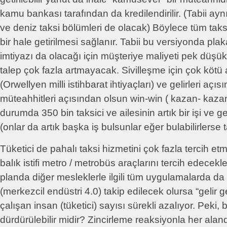
kamu bankası tarafından da kredilendirilir. (Tabii aynı
ve deniz taksi bölümleri de olacak) Böylece tüm taksi
bir hale getirilmesi sağlanır. Tabii bu versiyonda plak
imtiyazı da olacağı için müşteriye maliyeti pek dü
talep çok fazla artmayacak. Sivilleşme için çok köt
(Orwellyen milli istihbarat ihtiyaçları) ve gelirleri aç
müteahhitleri açısından olsun win-win ( kazan- kaza
durumda 350 bin taksici ve ailesinin artık bir işi ve g
(onlar da artık başka iş bulsunlar eğer bulabilirlerse t
Tüketici de pahalı taksi hizmetini çok fazla tercih 
balık istifi metro / metrobüs araçlarını tercih edecek
planda diğer mesleklerle ilgili tüm uygulamalarda da
(merkezcil endüstri 4.0) takip edilecek olursa “gelir get
çalışan insan (tüketici) sayısı sürekli azalıyor. Peki,
dürdürülebilir midir? Zincirleme reaksiyonla her alan