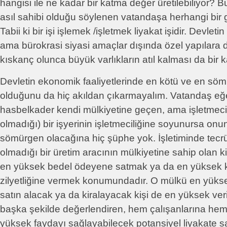
hangisi ile ne kadar bir katma değer üretilebiliyor?
asıl sahibi olduğu söylenen vatandaşa herhangi bir ge
Tabii ki bir işi işlemek /işletmek liyakat işidir. Devlet
ama bürokrasi siyasi amaçlar dışında özel yapılara
kıskanç olunca büyük varlıkların atıl kalması da bir k
Devletin ekonomik faaliyetlerinde en kötü ve en sömü
olduğunu da hiç akıldan çıkarmayalım. Vatandaş eğer
hasbelkader kendi mülkiyetine geçen, ama işletmecili
olmadığı) bir işyerinin işletmeciliğine soyunursa onu
sömürgen olacağına hiç şüphe yok. İşletiminde tecrü
olmadığı bir üretim aracının mülkiyetine sahip olan kiş
en yüksek bedel ödeyene satmak ya da en yüksek k
zilyetliğine vermek konumundadır. O mülkü en yüks
satın alacak ya da kiralayacak kişi de en yüksek ver
başka şekilde değerlendiren, hem çalışanlarına hem
yüksek faydayı sağlayabilecek potansiyel liyakate 