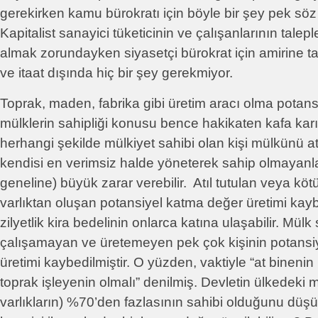
gerekirken kamu bürokratı için böyle bir şey pek söz
Kapitalist sanayici tüketicinin ve çalışanlarının talepl
almak zorundayken siyasetçi bürokrat için amirine t
ve itaat dışında hiç bir şey gerekmiyor.
Toprak, maden, fabrika gibi üretim aracı olma potans
mülklerin sahipliği konusu bence hakikaten kafa karı
herhangi şekilde mülkiyet sahibi olan kişi mülkünü at
kendisi en verimsiz halde yöneterek sahip olmayanl
geneline) büyük zarar verebilir. Atıl tutulan veya kötü 
varlıktan oluşan potansiyel katma değer üretimi kay
zilyetlik kira bedelinin onlarca katına ulaşabilir. Mülk
çalışamayan ve üretemeyen pek çok kişinin potansi
üretimi kaybedilmiştir. O yüzden, vaktiyle “at binenin
toprak işleyenin olmalı” denilmiş. Devletin ülkedeki m
varlıkların) %70’den fazlasının sahibi olduğunu düş