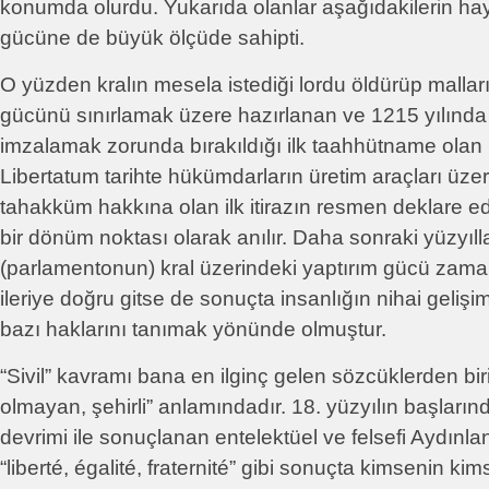
konumda olurdu. Yukarıda olanlar aşağıdakilerin h
gücüne de büyük ölçüde sahipti.
O yüzden kralın mesela istediği lordu öldürüp malla
gücünü sınırlamak üzere hazırlanan ve 1215 yılınd
imzalamak zorunda bırakıldığı ilk taahhütname ola
Libertatum tarihte hükümdarların üretim araçları üzer
tahakküm hakkına olan ilk itirazın resmen deklare edi
bir dönüm noktası olarak anılır. Daha sonraki yüzyıllar
(parlamentonun) kral üzerindeki yaptırım gücü zam
ileriye doğru gitse de sonuçta insanlığın nihai gelişim
bazı haklarını tanımak yönünde olmuştur.
“Sivil” kavramı bana en ilginç gelen sözcüklerden bir
olmayan, şehirli” anlamındadır. 18. yüzyılın başları
devrimi ile sonuçlanan entelektüel ve felsefi Aydınla
“liberté, égalité, fraternité” gibi sonuçta kimsenin 