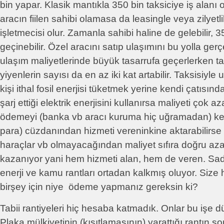
bin yapar. Klasik mantıkla 350 bin taksiciye iş alanı o
aracın fiilen sahibi olamasa da leasingle veya zilyetli
işletmecisi olur. Zamanla sahibi haline de gelebilir, 3
geçinebilir. Özel aracını satıp ulaşımını bu yolla gerç
ulaşım maliyetlerinde büyük tasarrufa geçerlerken ta
yiyenlerin sayısı da en az iki kat artabilir. Taksisiyle
kişi ithal fosil enerjisi tüketmek yerine kendi çatısın
şarj ettiği elektrik enerjisini kullanırsa maliyeti çok a
ödemeyi (banka vb aracı kuruma hiç uğramadan) ken
para) cüzdanından hizmeti vereninkine aktarabilirs
haraçlar vb olmayacağından maliyet sıfıra doğru az
kazanıyor yani hem hizmeti alan, hem de veren. Sad
enerji ve kamu rantları ortadan kalkmış oluyor. Size
birşey için niye ödeme yapmanız gereksin ki?
Tabii rantiyeleri hiç hesaba katmadık. Onlar bu işe 
Plaka mülkiyetinin (kısıtlamasının) yarattığı rantın 