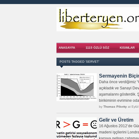
ANASAYFA
1115 ÖZLÜ SÖZ
KISIMLAR
POSTS TAGGED ‘SERVET’
Sermayenin Biçi
Daha önce verdiğimiz “
açıkladık ve Sanayi Dev
aşamalarını gösterdik.
birikiminin evrimine od
by
Thomas Piketty
at Eylül
Gelir ve Üretim
16 Ağustos 2012’de Güne
madeni işçilerini Londr
karşıya getiren çatışma