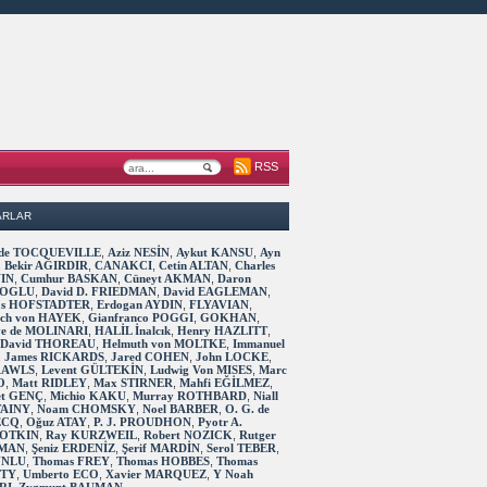
RSS
ARLAR
s de TOCQUEVILLE
,
Aziz NESİN
,
Aykut KANSU
,
Ayn
,
Bekir AĞIRDIR
,
CANAKCI
,
Cetin ALTAN
,
Charles
IN
,
Cumhur BASKAN
,
Cüneyt AKMAN
,
Daron
OGLU
,
David D. FRIEDMAN
,
David EAGLEMAN
,
as HOFSTADTER
,
Erdogan AYDIN
,
FLYAVIAN
,
rich von HAYEK
,
Gianfranco POGGI
,
GOKHAN
,
ve de MOLINARI
,
HALİL İnalcık
,
Henry HAZLITT
,
 David THOREAU
,
Helmuth von MOLTKE
,
Immanuel
,
James RICKARDS
,
Jared COHEN
,
John LOCKE
,
RAWLS
,
Levent GÜLTEKİN
,
Ludwig Von MISES
,
Marc
O
,
Matt RIDLEY
,
Max STIRNER
,
Mahfi EĞİLMEZ
,
t GENÇ
,
Michio KAKU
,
Murray ROTHBARD
,
Niall
TAINY
,
Noam CHOMSKY
,
Noel BARBER
,
O. G. de
ECQ
,
Oğuz ATAY
,
P. J. PROUDHON
,
Pyotr A.
OTKIN
,
Ray KURZWEIL
,
Robert NOZICK
,
Rutger
MAN
,
Şeniz ERDENİZ
,
Şerif MARDİN
,
Serol TEBER
,
 UNLU
,
Thomas FREY
,
Thomas HOBBES
,
Thomas
TTY
,
Umberto ECO
,
Xavier MARQUEZ
,
Y Noah