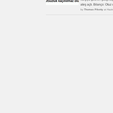
ateş açtı. Bilanço: Otuz 
by
Thomas Piketty
at Hazi