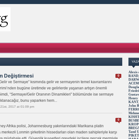
YAZ
Alexi
m Değiştirmesi
0
RAND
DARW
Gelir ve Sermaye” kısmında gelir ve sermayenin temel kavramlarını
ACEM
Dougl
rimi’nden bugüne üretimde ve gelirlerde yaşanan artışın önemli
Fried
 Şimdi, “Sermaye/Gelir Oranının Dinamikleri” bölümünde ise sermaye
Gusta
Henry
aklanacağız, bunu yaparken hem...
KANT
John 
 21st, 2017 at 01:09 pm
FERR
Mehme
KISH
0
BUSB
KROP
y Afrika polisi, Johannesburg yakınlarındaki Marikana platin
BREG
Tanıl
a merkezli Lonmin şirketinin hissedarları olan maden sahipleriyle karşı
PIKE
ya müdahale etti. Güvenlik kuvvetleri grevdeki işçilere gerçek mermiyle