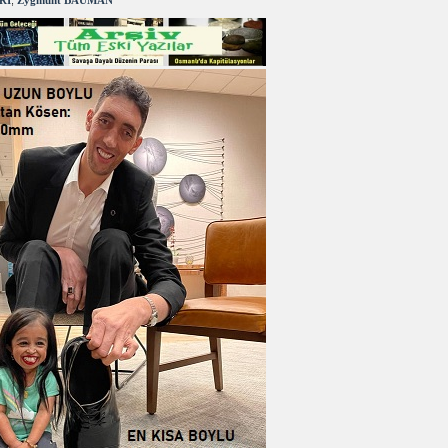
RI
,
Zygmunt BAUMAN