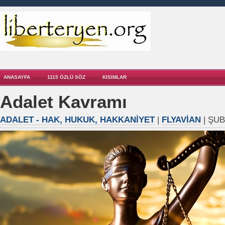
ANASAYFA
1115 ÖZLÜ SÖZ
KISIMLAR
Adalet Kavramı
ADALET - HAK, HUKUK, HAKKANIYET
|
FLYAVIAN
| ŞUB