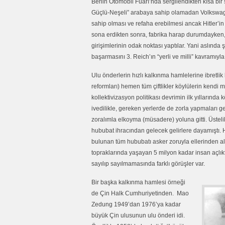
Berlin Otomobil Fuarı’nda sergilendikten kısa bir
Güçlü-Neşeli” arabaya sahip olamadan Volkswage
sahip olması ve refaha erebilmesi ancak Hitler’i
sona erdikten sonra, fabrika harap durumdayken,
girişimlerinin odak noktası yaptılar. Yani aslın
başarmasını 3. Reich’ın “yerli ve milli” kavramıyla
Ulu önderlerin hızlı kalkınma hamlelerine ibretlik 
reformları) hemen tüm çiftlikler köylülerin kendi 
kollektivizasyon politikası devrimin ilk yıllarında
ivedilikle, gereken yerlerde de zorla yapmaları 
zoralımla elkoyma (müsadere) yoluna gitti. Üstel
hububat ihracından gelecek gelirlere dayamıştı. 
bulunan tüm hububatı asker zoruyla ellerinden a
topraklarında yaşayan 5 milyon kadar insan açlık
sayılıp sayılmamasında farklı görüşler var.
Bir başka kalkınma hamlesi örneği
de Çin Halk Cumhuriyetinden. Mao
Zedung 1949’dan 1976’ya kadar
büyük Çin ulusunun ulu önderi idi.