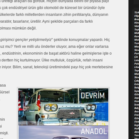
ürettiği araçları da gördük. Hiçbiri dünyada belirli bir piyasa payı
 çok endüstriyel ürün gibi otomobil de küresel bir üründür öyle
kelerde farklı milletlerden insanların zihin pırıltılarıyla, dünyanın
atılır, tasarlanır, üretilir. Ayni şekilde parçaları da farklı
bil olması mümkün değil.
girişimci gençler yetiştirmeliyiz
” şeklinde konuşmalar yapardı. Hiç
nuz mu? Yerli ve milli ulu önderler oluyor, ama eğer onlar varlarsa
endüstrinin, ekonominin de başat aktörü haline gelmişlerse işte o
 dertten hiç kurtulmuyor. Ülke mutluluk, özgürlük, refah insani
 iniyor. Bilim, sanat, teknoloji üretimindeki payı hiç yok mertebesine
yasa
Gürsel
a
inin
si
mişti.