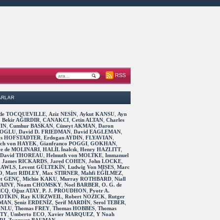
RSS
ARLAR
s de TOCQUEVILLE
,
Aziz NESİN
,
Aykut KANSU
,
Ayn
,
Bekir AĞIRDIR
,
CANAKCI
,
Cetin ALTAN
,
Charles
IN
,
Cumhur BASKAN
,
Cüneyt AKMAN
,
Daron
OGLU
,
David D. FRIEDMAN
,
David EAGLEMAN
,
as HOFSTADTER
,
Erdogan AYDIN
,
FLYAVIAN
,
rich von HAYEK
,
Gianfranco POGGI
,
GOKHAN
,
ve de MOLINARI
,
HALİL İnalcık
,
Henry HAZLITT
,
 David THOREAU
,
Helmuth von MOLTKE
,
Immanuel
,
James RICKARDS
,
Jared COHEN
,
John LOCKE
,
RAWLS
,
Levent GÜLTEKİN
,
Ludwig Von MISES
,
Marc
O
,
Matt RIDLEY
,
Max STIRNER
,
Mahfi EĞİLMEZ
,
t GENÇ
,
Michio KAKU
,
Murray ROTHBARD
,
Niall
TAINY
,
Noam CHOMSKY
,
Noel BARBER
,
O. G. de
ECQ
,
Oğuz ATAY
,
P. J. PROUDHON
,
Pyotr A.
OTKIN
,
Ray KURZWEIL
,
Robert NOZICK
,
Rutger
MAN
,
Şeniz ERDENİZ
,
Şerif MARDİN
,
Serol TEBER
,
 UNLU
,
Thomas FREY
,
Thomas HOBBES
,
Thomas
TTY
,
Umberto ECO
,
Xavier MARQUEZ
,
Y Noah