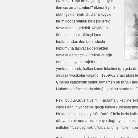
Özellikle 1958’de başlattığı “büyük
ileri sıçrama
hamlesi”
(ikinci 5 yıllık
plan) çok önemli idi. Daha küçük
tarım kooperatifleri birleştirilerek
devasa hale getirildi. Köylünün
önemli bir kısmı ülkeyi tarım
toplumundan ileri bir endüstri
toplumuna taşıyacak gerçekten
devasa demir çelik üretimi ve ağır
endüstri altyapı projelerine
yönlendirilerek, halkın kendi tüketimi için gıda
devasa fiyaskolar yaşandı. 1959-62 arasındaki bü
Çinlinin katastrofik ölümü tamamen bu büyük iler
Holodomor faciasında olduğu gibi bu sırada da Çi
Peki, bu büyük yerli ve milli sıçrama ülkeyi ner
cüce Feng’in yönetime geçip ülkeyi küreselleşme
bir tarım ülkesi olmayı sürdürdü. Çin’in hızla k
dünyanın bir numarası olmaya doğru yol almasını s
milliden “”vaz geçmek””. Yabancı girişimcilerin