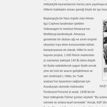
milliyetçilik kavramlarının henüz yeni yayılmaya 
Hitlerin hakikaten mizacı gereği böyle bir işe ön
Başlangıçta bir Nazi örgütü olan Alman
İşçi Cephesi tarafından işletilen
Volkswagen’in merkezi Almanya’nın
Wolfsburg kentindeydi. Almanya
genelinde bir otoban ağı ve sınırlı erişimli
otoyollar inşa etme konusundaki iddialı
kampanyasına ek olarak, Hitler’in evcil
hayvan projesi, 1.000 Reich markından
(o zamanlar yaklaşık 140 $) daha düşük
bir fiyata satılabilecek uygun fiyatlı ancak
yine de hızlı bir aracın geliştirilmesi ve
seri üretimiydi ). Hitler, bu “halk
arabası”nın tasarımını sağlamak için
NAZİ 
Avusturyalı otomotiv mühendisi
Ferdinand Porsche’yi aradı. 1938’de bir
Nazi mitinginde Führer şunları söyledi: “Bu araba 
vermek ve onlara keyif vermektir.” Ancak, KdF (K