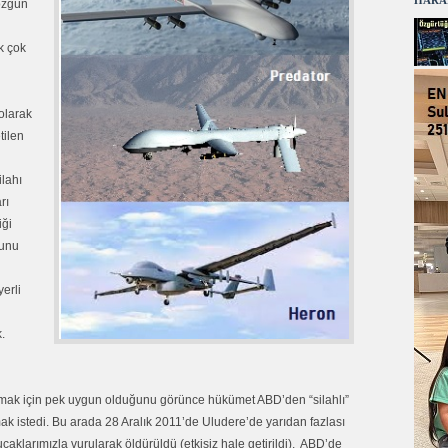
HARA
 özgün
k çok
olarak
tilen
ilahı
rı
iği
bunu
erli
.
pmak için pek uygun olduğunu görünce hükümet ABD’den “silahlı”
 istedi. Bu arada 28 Aralık 2011’de Uludere’de yarıdan fazlası
aklarımızla vurularak öldürüldü (etkisiz hale getirildi). ABD’de