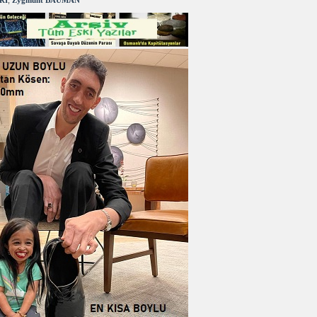
RI
,
Zygmunt BAUMAN