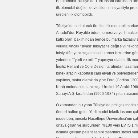
Bu otomobil Türkiye’de Türk insanı tarafından üre
ilk otomobil değildi, devletlilerin inisiyatifiyle proto
üretilen ilk otomobildi.
Türkiye’de seri olarak üretilen ilk otomobil marka
Anadol’dur. Royalite ödenmemesi ve yerli malz
katkı oranı bakımından bence bu marka fazlasıyl
yerlidir. Ancak “siyasi” inisiyatifle değil sivil “eko
inisiyatifle yapılmış olması bu aracı kimilerine gö
yeterince “”yerli ve milli”” yapmıyor olabilir. İlk mo
İngiliz Reliant ve Ogle Design tarafından tasarla
binek aracın kaportası cam elyafı ve polyesterde
yapılmış, motor olarak da yine Ford (Cortina 120
Kent) motorları kullanılmış. Üretimi 19 Aralık 1
Sanayi A.Ş. tarafından (1966-1984) yılları arasın
O zamandan bu yana Türkiye’de pek çok marka oto
önderi haline geldi. Yerli model teknik tasarım ça
modelden, mesela Hacettepe Üniversitesi’nin çatı
ortaya çıkan ve sürdürülen, %100 yerli EVTS 1 mode
dışında çalışan patent sahibi tasarımcı üretici m