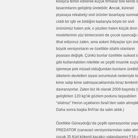
kolayca temin edilerek küçük firmalar bile kendi
tasarımlarını geliştirip üretebilir.
A
ncak, küresel
piyasaya rekabetçi sivil ürünler tasarlayıp sunma
ciddi bir iştir ve bildiğim kadarıyla böyle bir sivil
ürünümüz halen yok, o yüzden halen küçük dron
modellerinin yüz binlercesini de çocuk oyuncağı 
ithal ediyoruz zaten, ama askeri ihtiyaçlar için üre
büyük versiyonların ve özellikle silahlı olanların
piyasası değişik. Çünkü bunlar özellikle suikast s
gibi kullanılabilen nitelikte ve çeşitli insanlık suçla
işlemeye pek müsait olduğundan bunların üretild
ülkelerin devletleri siyasi sorumluluk nedeniyle 
kime satıp kime satmayacaklarında biraz temkinli
davranıyorlar.
Zaten biz ilk olarak 2009 başında (y
geliştirilen 120 kg’lık gözlem podunu taşıyabilen
“silahsız” Heron uçaklarını İsrail’den satın almıştık
Daha sonra başka İHA’lar da satın aldık.)
Özellikle Güneydoğu’da çeşitli operasyonlar ya
PREDATOR (canavar) versiyonlarından satın almak
çocuk 35 Kürt kökenli kaçakçı vatandaşımız F16 uç