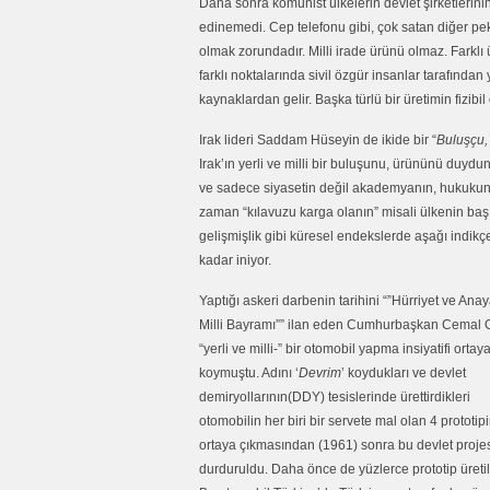
Daha sonra komünist ülkelerin devlet şirketlerinin 
edinemedi. Cep telefonu gibi, çok satan diğer pek
olmak zorundadır. Milli irade ürünü olmaz. Farklı ül
farklı noktalarında sivil özgür insanlar tarafından yar
kaynaklardan gelir. Başka türlü bir üretimin fizi
Irak lideri Saddam Hüseyin de ikide bir “
Buluşçu, 
Irak’ın yerli ve milli bir buluşunu, ürününü duydu
ve sadece siyasetin değil akademyanın, hukukun, 
zaman “kılavuzu karga olanın” misali ülkenin başı
gelişmişlik gibi küresel endekslerde aşağı indikçe
kadar iniyor.
Yaptığı askeri darbenin tarihini “”Hürriyet ve Ana
Milli Bayramı”” ilan eden Cumhurbaşkan Cemal 
“yerli ve milli-” bir otomobil yapma insiyatifi ortay
koymuştu. Adını ‘
Devrim
’ koydukları ve devlet
demiryollarının(DDY) tesislerinde ürettirdikleri
otomobilin her biri bir servete mal olan 4 prototip
ortaya çıkmasından (1961) sonra bu devlet proje
durduruldu. Daha önce de yüzlerce prototip üretil