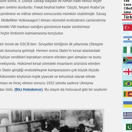
 süre sonra, II. Dünya Savaşı başladı ve Alman halkı henüz hiçbir
n üretimi durdurdu. Fakat heyhat halkın “
Güçlü, Neşeli Araba
”ya
n yenilmesi ve intihar etmesi sonucunda mümkün olabilmiştir. Savaş
 Müttefikler Volkswagen’i Alman otomobil endüstrisini canlandırma
da şimdiki VW markası varlığını günümüze kadar sürdürmeyi
 hiçbir ilintisinin kalmamasına borçludur.
bir örnek de SSCB’den. Sovyetler birliğinin ilk yıllarında (Stolypin
malı durumuna gelmişti. Hemen sonra Stalin’in kırsal alanlardaki
 köylüye verdikleri toprakları onların elinden geri almaları ve bunu
gerekiyordu. Hükümet kırsal yöredeki insanların ürününü elinden
ik Stalin giriştiği endüstrileşme kampanyasını çok büyük ölçüde
Hükümetin köylünün kışlık yiyecek ve tohumluk olarak elinde
lması ve ihraç etmesi sonucu 1932 yılında sadece Ukrayna
tan öldü.
(Bkz Holodomor)
. Bu olayın da holocaust gibi bir soykırım