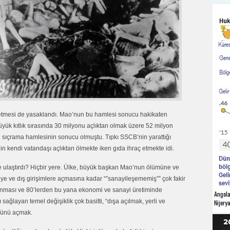
 üretmesi de yasaklandı. Mao’nun bu hamlesi sonucu hakikaten
yük kıtlık sırasında 30 milyonu açlıktan olmak üzere 52 milyon
i sıçrama hamlesinin sonucu olmuştu. Tıpkı SSCB’nin yarattığı
n kendi vatandaşı açlıktan ölmekte iken gıda ihraç etmekte idi.
eye ulaştırdı? Hiçbir yere. Ülke, büyük başkan Mao’nun ölümüne ve
ye ve dış girişimlere açmasına kadar “”sanayileşememiş”” çok fakir
alkınması ve 80’lerden bu yana ekonomi ve sanayi üretiminde
ağlayan temel değişiklik çok basitti, “dışa açılmak, yerli ve
 önünü açmak.