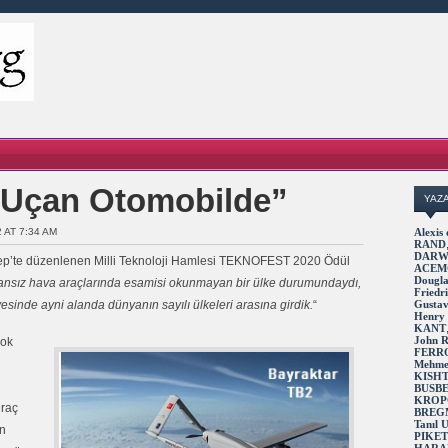
a Uçan Otomobilde”
YAZ
2 AT 7:34 AM
Alexi
RAND
DARW
p’te düzenlenen Milli Teknoloji Hamlesi TEKNOFEST 2020 Ödül
ACEM
Dougl
ansız hava araçlarında esamisi okunmayan bir ülke durumundaydı,
Fried
sinde ayni alanda dünyanın sayılı ülkeleri arasına girdik.
“
Gusta
Henry
KANT
John 
çok
FERR
Mehme
KISH
BUSB
KROP
hraç
BREG
Tanıl
an
PIKE