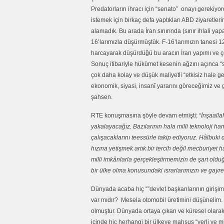
Predatorların ihracı için “senato” onayı gereki
istemek için birkaç defa yaptıkları ABD ziyaretler
alamadık. Bu arada İran sınırında (sınır ihlali ya
16’larımızla düşürmüştük. F-16’larımızın tanesi 1
harcayarak düşürdüğü bu aracın İran yapımı ve çok
Sonuç itibariyle hükümet kesenin ağzını açınca “sila
çok daha kolay ve düşük maliyetli “etkisiz hale ge
ekonomik, siyasi, insanî yararını göreceğimiz v
şahsen.
RTE konuşmasına şöyle devam etmişti; “
İnşaalla
yakalayacağız. Bazılarının hala milli teknoloji h
çalışacaklarını teessürle takip ediyoruz. Hâlbuki 
hızına yetişmek artık bir tercih değil mecburiyet h
milli imkânlarla gerçekleştirmemizin de şart olduğ
bir ülke olma konusundaki ısrarlarımızın ve gayret
Dünyada acaba hiç “”devlet başkanlarının girişimiy
var mıdır? Mesela otomobil üretimini düşünelim. Bu 
olmuştur. Dünyada ortaya çıkan ve küresel olara
içinde hiç herhangi bir ülkeye mahsus “yerli ve mi