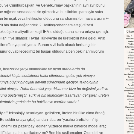
yordu ve Cumhurbaşkanı ve Genelkurmay başkanının ayrı ayrı bunu
ine rağmen senatodan izin çıkmadı ve bu silahları parasıyla satın
pan bir uçak veya helikopter olduğunu sandığımız) bir hava aracını F-
20 bin dolar değerindeki 2 Hellfire(cehennem ateşi) füzesi
 düşük maliyetli bir keşif İHA’sı olduğu daha sonra ortaya çıkmıştı.
hlı” ve silahsız İHA’lar Türkiye’de de üretilebilir hale geldi. Artık
tirme”ler yapabiliyoruz. Bunun sivil halk olarak herhangi bir
e gurur duyabileceğimiz bir başarı olduğuna ben pek inanmıyorum
h, benzer başarıyı otomobilde ve uçan arabalarda da
amlemizi küçümsediklerini hatta ellerinden gelse yok etmeye
dünya büyük bir dijital devrim sürecinden geçiyor, teknolojinin
alini almıştır. Daha önemlisi yaşadıklarımız bize bu değişimi yerli ve
unu göstermiştir. Türkiye’nin teknolojiyi tasarlayan geliştiren üreten
lerimizin gerisinde bu hakikat ve tecrübe vardır.”
le”” teknolojiyi tasarlayan, geliştiren, üreten bir ülke olma örneği
sektör ortaya çıktığı andan itibaren “yaratıcı üreticilerin” işi
k önemli bir pazar payı edinen yüzlerce marka binlerce model araç
lli” olanına hiç rastladınız mı? Ben hiç rastlamadım. Otomobil ve