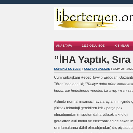
ANASAYFA
1115 ÖZLÜ SÖZ
KISIMLAR
“İHA Yaptık, Sır
SÜREKLI SÖYLEŞI
|
CUMHUR BASKAN
| EKIM 25, 202
Cumhurbaşkanı Recep Tayyip Erdoğan, Gaziante
Töreni’nde dedi ki; “
Türkiye daha düne kadar ins
bugün ise hedeflerine yönelen bir avuç insan saye
Aslında normal insansız hava araçlarının içinde 
yüksek teknoloji gerektiren kritik parça pek
olmadığından (nispeten daha yüksek teknoloji
gerektiren akü motor ve elektronikleri de askeri i
sınırlamalarına dâhil olmadığından) dış piyasad