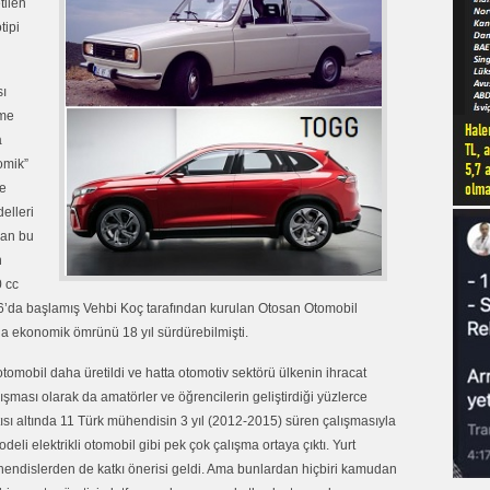
tilen
tipi
sı
eme
a
nomik”
re
delleri
nan bu
n
0 cc
966’da başlamış Vehbi Koç tarafından kurulan Otosan Otomobil
da ekonomik ömrünü 18 yıl sürdürebilmişti.
mobil daha üretildi ve hatta otomotiv sektörü ülkenin ihracat
lışması olarak da amatörler ve öğrencilerin geliştirdiği yüzlerce
sı altında 11 Türk mühendisin 3 yıl (2012-2015) süren çalışmasıyla
li elektrikli otomobil gibi pek çok çalışma ortaya çıktı. Yurt
ühendislerden de katkı önerisi geldi. Ama bunlardan hiçbiri kamudan