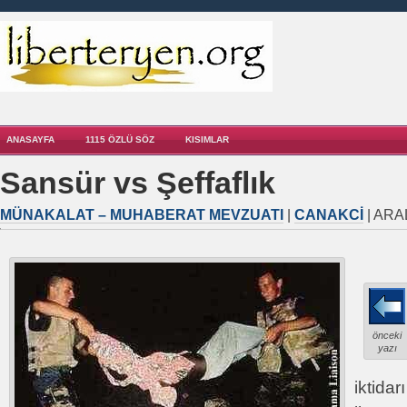
ANASAYFA
1115 ÖZLÜ SÖZ
KISIMLAR
Sansür vs Şeffaflık
MÜNAKALAT – MUHABERAT MEVZUATI
|
CANAKCI
| ARAL
önceki
yazı
iktida