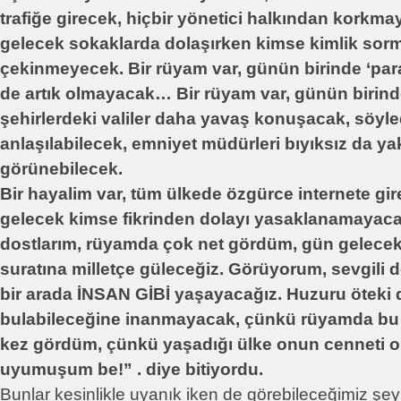
trafiğe girecek, hiçbir yönetici halkından korkma
gelecek sokaklarda dolaşırken kimse kimlik sor
çekinmeyecek. Bir rüyam var, günün birinde ‘par
de artık olmayacak… Bir rüyam var, günün birin
şehirlerdeki valiler daha yavaş konuşacak, söyle
anlaşılabilecek, emniyet müdürleri bıyıksız da yak
görünebilecek.
Bir hayalim var, tüm ülkede özgürce internete gir
gelecek kimse fikrinden dolayı yasaklanamaya
dostlarım, rüyamda çok net gördüm, gün gelecek 
suratına milletçe güleceğiz. Görüyorum, sevgili d
bir arada İNSAN GİBİ yaşayacağız. Huzuru öteki
bulabileceğine inanmayacak, çünkü rüyamda bu k
kez gördüm, çünkü yaşadığı ülke onun cenneti o
uyumuşum be!” . diye bitiyordu.
Bunlar kesinlikle uyanık iken de görebileceğimiz şeyl