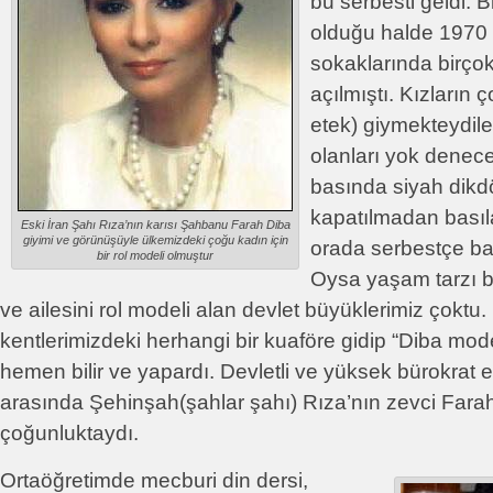
bu serbesti geldi.
olduğu halde 1970 
sokaklarında birço
açılmıştı. Kızların 
etek) giymekteydile
olanları yok denece
basında siyah dikd
kapatılmadan bası
Eski İran Şahı Rıza’nın karısı Şahbanu Farah Diba
giyimi ve görünüşüyle ülkemizdeki çoğu kadın için
orada serbestçe bas
bir rol modeli olmuştur
Oysa yaşam tarzı b
ve ailesini rol modeli alan devlet büyüklerimiz çoktu
kentlerimizdeki herhangi bir kuaföre gidip “Diba mode
hemen bilir ve yapardı. Devletli ve yüksek bürokrat e
arasında Şehinşah(şahlar şahı) Rıza’nın zevci Fara
çoğunluktaydı.
Ortaöğretimde mecburi din dersi,