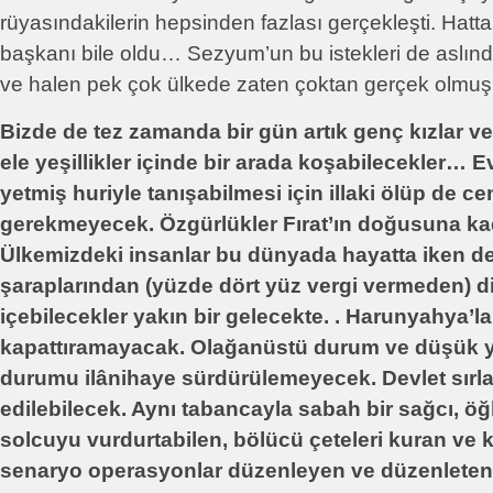
rüyasındakilerin hepsinden fazlası gerçekleşti. Hatta
başkanı bile oldu… Sezyum’un bu istekleri de asl
ve halen pek çok ülkede zaten çoktan gerçek olmuş 
Bizde de tez zamanda bir gün artık genç kızlar ve
ele yeşillikler içinde bir arada koşabilecekler… E
yetmiş huriyle tanışabilmesi için illaki ölüp de c
gerekmeyecek. Özgürlükler Fırat’ın doğusuna ka
Ülkemizdeki insanlar bu dünyada hayatta iken d
şaraplarından (yüzde dört yüz vergi vermeden) di
içebilecekler yakın bir gelecekte. . Harunyahya’la
kapattıramayacak. Olağanüstü durum ve düşük y
durumu ilânihaye sürdürülemeyecek. Devlet sırlar
edilebilecek. Aynı tabancayla sabah bir sağcı, öğ
solcuyu vurdurtabilen, bölücü çeteleri kuran ve 
senaryo operasyonlar düzenleyen ve düzenletenl