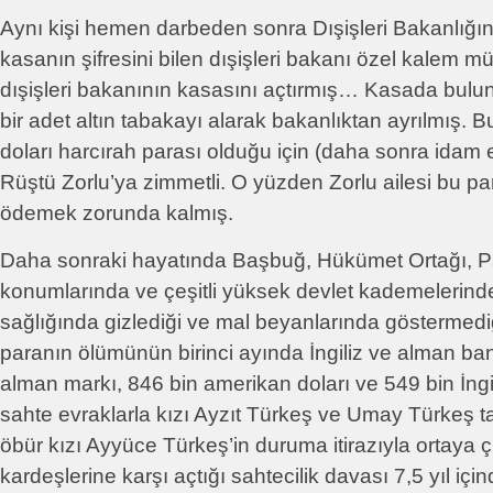
Aynı kişi hemen darbeden sonra Dışişleri Bakanlığı
kasanın şifresini bilen dışişleri bakanı özel kalem mü
dışişleri bakanının kasasını açtırmış… Kasada bulu
bir adet altın tabakayı alarak bakanlıktan ayrılmış. B
doları harcırah parası olduğu için (daha sonra idam 
Rüştü Zorlu’ya zimmetli. O yüzden Zorlu ailesi bu pa
ödemek zorunda kalmış.
Daha sonraki hayatında Başbuğ, Hükümet Ortağı, Pa
konumlarında ve çeşitli yüksek devlet kademelerinde
sağlığında gizlediği ve mal beyanlarında göstermediğ
paranın ölümünün birinci ayında İngiliz ve alman ba
alman markı, 846 bin amerikan doları ve 549 bin İngili
sahte evraklarla kızı Ayzıt Türkeş ve Umay Türkeş ta
öbür kızı Ayyüce Türkeş’in duruma itirazıyla ortaya ç
kardeşlerine karşı açtığı sahtecilik davası 7,5 yıl içi