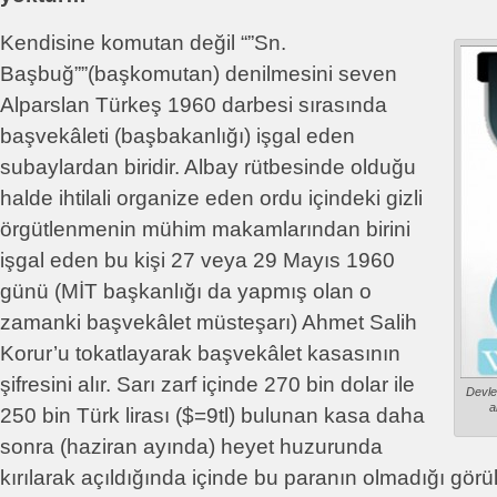
Kendisine komutan değil “”Sn.
Başbuğ””(başkomutan) denilmesini seven
Alparslan Türkeş 1960 darbesi sırasında
başvekâleti (başbakanlığı) işgal eden
subaylardan biridir. Albay rütbesinde olduğu
halde ihtilali organize eden ordu içindeki gizli
örgütlenmenin mühim makamlarından birini
işgal eden bu kişi 27 veya 29 Mayıs 1960
günü (MİT başkanlığı da yapmış olan o
zamanki başvekâlet müsteşarı) Ahmet Salih
Korur’u tokatlayarak başvekâlet kasasının
şifresini alır. Sarı zarf içinde 270 bin dolar ile
Devlet
a
250 bin Türk lirası ($=9tl) bulunan kasa daha
sonra (haziran ayında) heyet huzurunda
kırılarak açıldığında içinde bu paranın olmadığı görül