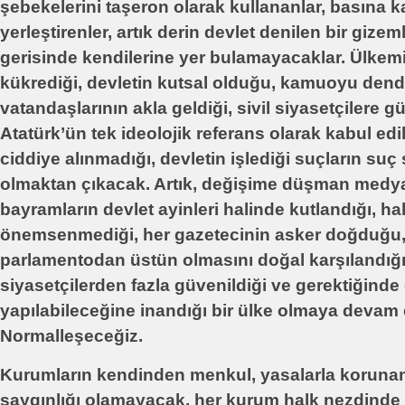
şebekelerini taşeron olarak kullananlar, basına 
yerleştirenler, artık derin devlet denilen bir gizem
gerisinde kendilerine yer bulamayacaklar. Ülkemi
kükrediği, devletin kutsal olduğu, kamuoyu den
vatandaşlarının akla geldiği, sivil siyasetçilere 
Atatürk’ün tek ideolojik referans olarak kabul ed
ciddiye alınmadığı, devletin işlediği suçların suç 
olmaktan çıkacak. Artık, değişime düşman medya
bayramların devlet ayinleri halinde kutlandığı, ha
önemsenmediği, her gazetecinin asker doğduğu
parlamentodan üstün olmasını doğal karşılandığı
siyasetçilerden fazla güvenildiği ve gerektiğinde
yapılabileceğine inandığı bir ülke olmaya deva
Normalleşeceğiz.
Kurumların kendinden menkul, yasalarla korunan
saygınlığı olamayacak, her kurum halk nezdinde 