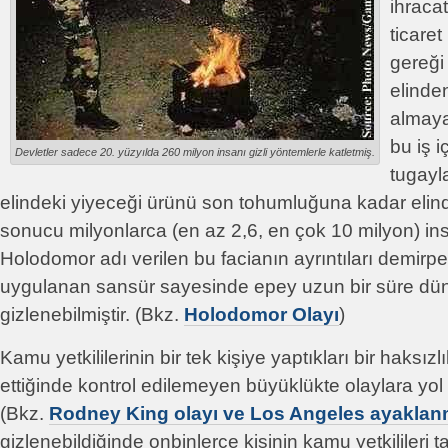
ihraca
ticaret
gereği
elinde
almaya 
bu iş i
Devletler sadece 20. yüzyılda 260 milyon insanı gizli yöntemlerle katletmiş.
tugayl
elindeki yiyeceği ürünü son tohumluğuna kadar eli
sonucu milyonlarca (en az 2,6, en çok 10 milyon) ins
Holodomor adı verilen bu facianın ayrıntıları demirp
uygulanan sansür sayesinde epey uzun bir süre 
gizlenebilmiştir. (Bkz.
Holodomor Olayı
)
Kamu yetkililerinin bir tek kişiye yaptıkları bir haksız
ettiğinde kontrol edilemeyen büyüklükte olaylara yol
(Bkz.
Rodney King olayı ve Los Angeles ayaklan
gizlenebildiğinde onbinlerce kişinin kamu yetkilileri