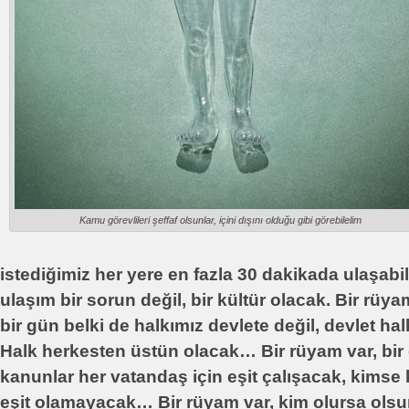
Kamu görevlileri şeffaf olsunlar, içini dışını olduğu gibi görebilelim
istediğimiz her yere en fazla 30 dakikada ulaşabi
ulaşım bir sorun değil, bir kültür olacak. Bir rüya
bir gün belki de halkımız devlete değil, devlet ha
Halk herkesten üstün olacak… Bir rüyam var, bir
kanunlar her vatandaş için eşit çalışacak, kims
eşit olamayacak… Bir rüyam var, kim olursa olsun