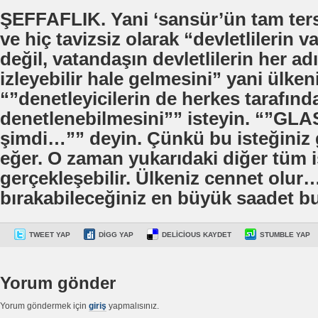
ŞEFFAFLIK. Yani ‘sansür’ün tam tersi
ve hiç tavizsiz olarak “devletlilerin v
değil, vatandaşın devletlilerin her ad
izleyebilir hale gelmesini” yani ülken
“”denetleyicilerin de herkes tarafınd
denetlenebilmesini”” isteyin. “”G
şimdi…”” deyin. Çünkü bu isteğiniz 
eğer. O zaman yukarıdaki diğer tüm i
gerçekleşebilir. Ülkeniz cennet olur
bırakabileceğiniz en büyük saadet 
TWEET YAP
DIGG YAP
DELICIOUS KAYDET
STUMBLE YAP
Yorum gönder
Yorum göndermek için
giriş
yapmalısınız.