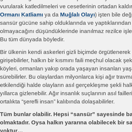
vurularak katledilmeleri ve cesetlerinin ortadan kaldı
Ormanı Katliamı
ya da
Muğlalı Olayı
) işten bile değ
sansür gücüne sahip olduklarında ve yaptıklarından 
olmayacağını düşündüklerinde inanılmaz rezilce işler
Bu tüm dünyada böyledir.
Bir ülkenin kendi askerleri gizli biçimde örgütlenerek
girişebilirler, halkın bir kısmını faili meçhul olacak şeki
köyleri, ormanları yakıp orada yaşayan insanları yaş
sürebilirler. Bu olaylardan milyonlarca kişi ağır tra
etkilendiği halde olayların asıl gerçekleşme şekli ha
yıllarca gizlenebilir. Ağır insanlık suçlarının asıl faill
ortalıkta “şerefli insan” kalıbında dolaşabilirler.
Tüm bunlar olabilir. Hepsi “sansür” sayesinde baş
olmaktadır. Oysa halkın yararına olabilecek bir 
yoktur…